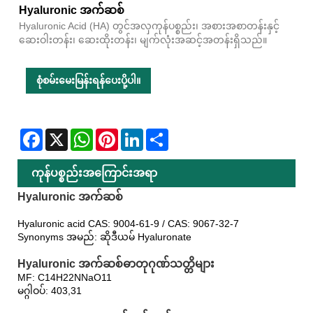
Hyaluronic အက်ဆစ်
Hyaluronic Acid (HA) တွင်အလှကုန်ပစ္စည်း၊ အစားအစာတန်းနှင့်
ဆေးဝါးတန်း၊ ဆေးထိုးတန်း၊ မျက်လုံးအဆင့်အတန်းရှိသည်။
စုံစမ်းမေးမြန်းရန်ပေးပို့ပါ။
Facebook
X
WhatsApp
Pinterest
LinkedIn
Share
ကုန်ပစ္စည်းအကြောင်းအရာ
Hyaluronic အက်ဆစ်
Hyaluronic acid CAS: 9004-61-9 / CAS: 9067-32-7
Synonyms အမည်: ဆိုဒီယမ် Hyaluronate
Hyaluronic အက်ဆစ်ဓာတုဂုဏ်သတ္တိများ
MF: C14H22NNaO11
မဂ္ဂါဝပ်: 403,31