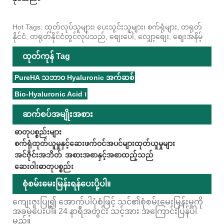
Hot Tags: ထုတ်လုပ်သူများ၊ ပေးသွင်းသူများ၊ စက်ရုံများ, တရုတ်
နိုင်ငံ, တရုတ်နိုင်ငံတွင်လုပ်သည်, စျေးပေါ, လျှော့စျေး, စျေးအနိမ့်
ထုတ်ကုန် Tag
PureHA သဘာဝ Hyaluronic အက်ဆစ်
Bio-Hyaluronic Acid ၊
ဆက်စပ်အမျိုးအစား
ဓာတုပစ္စည်းများ
စက်ရုံထုတ်ယူမှုနှင့်ဆေးဖက်ဝင်အပင်များထုတ်ယူမှုများ
အင်ဇိုင်းအဘိတ်
အစားအစာနှင့်အစာထည့်သည်
ဆေးဝါးဓာတုပစ္စည်း
စုံစမ်းမေးမြန်းရန်ပေးပို့ပါ။
ကျေးဇူးပြု၍ အောက်ပါပုံစံဖြင့် သင်၏စုံစမ်းမေးမြန်းမှုကို
အခမဲ့ပေးပါ။ 24 နာရီအတွင်း သင့်အား အကြောင်းပြန်ပါ
မည်။