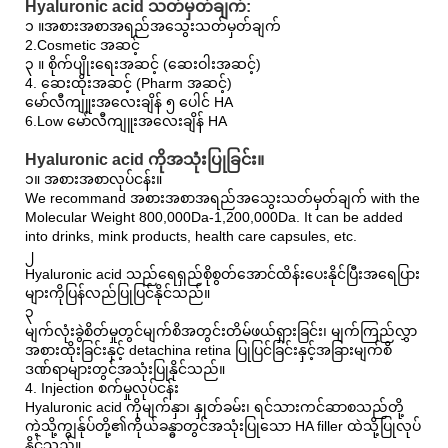
Hyaluronic acid သတ်မှတ်ချက်:
၁ ။
အစားအစာအရည်အသွေးသတ်မှတ်ချက်
2.Cosmetic အဆင့်
၃ ။ စိုက်ပျိုးရေးအဆင့် (ဆေးဝါးအဆင့်)
4. ဆေးထိုးအဆင့် (Pharm အဆင့်)
မော်လီကျူးအလေးချိန် ၅ ပေါင် HA
6.Low မော်လီကျူးအလေးချိန် HA
Hyaluronic acid ကိုအသုံးပြုခြင်း။
၁။ အစားအစာလုပ်ငန်း။
We recommand အစားအစာအရည်အသွေးသတ်မှတ်ချက် with the
Molecular Weight 800,000Da-1,200,000Da. It can be added
into drinks, mink products, health care capsules, etc.
၂
Hyaluronic acid သည်ရေရှည်စိုစွတ်အောင်ထိန်းပေးနိုင်ပြီးအရေပြား
များကိုပြန်လည်ပြုပြင်နိုင်သည်။
၃
မျက်လုံးခွဲစိတ်မှုတွင်မျက်စိအတွင်းတိမ်ဖယ်ရှားခြင်း၊ မျက်ကြည်လွှာ
အစားထိုးခြင်းနှင့် detachina retina ပြုပြင်ခြင်းနှင့်အခြားမျက်စိ
ဒဏ်ရာများတွင်အသုံးပြုနိုင်သည်။
4. Injection စက်မှုလုပ်ငန်း
Hyaluronic acid ကိုမျက်နှာ၊ နှုတ်ခမ်း၊ ရင်သားကင်ဆာစသည်တို့
ကဲ့သို့ကျွန်ုပ်တို့၏ကိုယ်ခန္ဓာတွင်အသုံးပြုသော HA filler ထဲသို့ပြုလုပ်
နိုင်သည်။