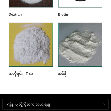
Dextran
Biotin
ကလိုရင်း - T က
အင်ဒို
ကြှနျုပျတို့ကိုဆကျသှယျရနျ