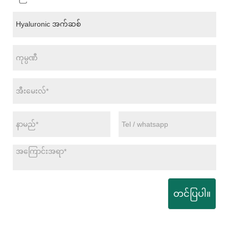
တင်ပြပါ။