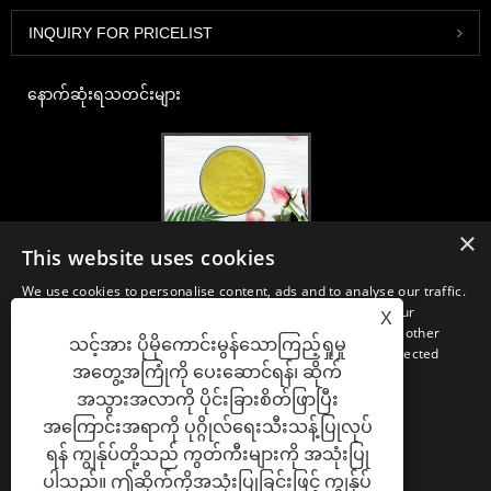
INQUIRY FOR PRICELIST
နောက်ဆုံးရသတင်းများ
×
2020-FI / HI ဥရောပ, ဖရန့်ဖတ်၊ ဒီဇင်ဘာ ၁-၃၊ Booth 30B52
This website uses cookies
2021/03/30
We use cookies to personalise content, ads and to analyse our traffic.
ကျနော်တို့နှစ်ပေါင်းများစွာအတွေ့အကြုံနှင့်ငါတို့အလွန်ကောင်းစွာထူထောင်ရှိရာ
We also share information about your use of our site with our
X
တရုတ်, ဂျပန်နှင့်ကိုရီးယားအခြေစိုက်အဓိက manufacturering အဆောက်အ ဦ
advertising and analytics partners who may combine it with other
သင့်အား ပိုမိုကောင်းမွန်သောကြည့်ရှုမှု
များမှ nutraceuticals, ဖြည့်စွက်ခြင်းနှင့်အလုပ်လုပ်အစားအစာ &
information that you’ve provided to them or that they’ve collected
အဖျော်ယမကာစက်မှုလုပ်ငန်းများအတွက်မရှိမဖြစ်လိုအပ်သောပါဝင်ပစ္စည်းများ
အတွေ့အကြုံကို ပေးဆောင်ရန်၊ ဆိုက်
from your use of their services.
နှင့်ထုတ်ကုန်ဖွံ့ဖြိုး, စျေးကွက်နှင့်ဖြန့်ဖြူး။ အရင်းအမြစ်ရှာဖွေခြင်းတွင်ကျွန်ုပ်
အသွားအလာကို ပိုင်းခြားစိတ်ဖြာပြီး
တို့၏ကျွမ်းကျင်မှုနှင့်ဂုဏ်သတင်းသည်ကမ္ဘာတစ်ဝှမ်းရှိကျွန်ုပ်
STRICTLY NECESSARY
PERFORMANCE
တို့၏လုပ်ဖော်ကိုင်ဖက်များကိုအကျိုးပြုသည်။
အကြောင်းအရာကို ပုဂ္ဂိုလ်ရေးသီးသန့်ပြုလုပ်
ရန် ကျွန်ုပ်တို့သည် ကွတ်ကီးများကို အသုံးပြု
TARGETING
FUNCTIONALITY
ပါသည်။ ဤဆိုက်ကိုအသုံးပြုခြင်းဖြင့် ကျွန်ုပ်