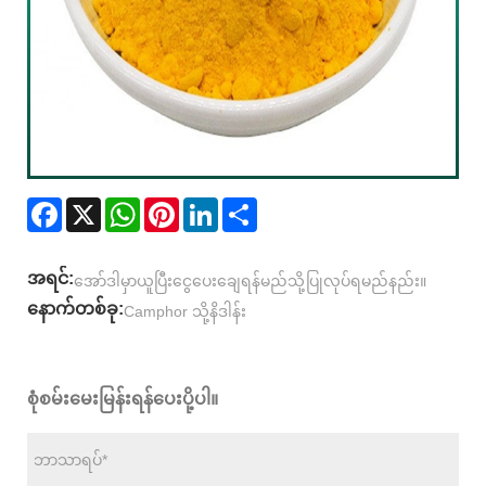
Facebook
X
WhatsApp
Pinterest
LinkedIn
Share
အရင်:
အော်ဒါမှာယူပြီးငွေပေးချေရန်မည်သို့ပြုလုပ်ရမည်နည်း။
နောက်တစ်ခု:
Camphor သို့နိဒါန်း
စုံစမ်းမေးမြန်းရန်ပေးပို့ပါ။