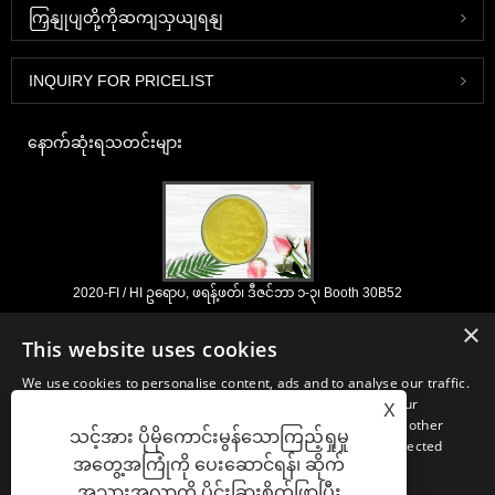
ကြှနျုပျတို့ကိုဆကျသှယျရနျ
INQUIRY FOR PRICELIST
နောက်ဆုံးရသတင်းများ
2020-FI / HI ဥရောပ, ဖရန့်ဖတ်၊ ဒီဇင်ဘာ ၁-၃၊ Booth 30B52
2021/03/30
×
This website uses cookies
ကျနော်တို့နှစ်ပေါင်းများစွာအတွေ့အကြုံနှင့်ငါတို့အလွန်ကောင်းစွာထူထောင်ရှိရာ
တရုတ်, ဂျပန်နှင့်ကိုရီးယားအခြေစိုက်အဓိက manufacturering အဆောက်အ ဦ
We use cookies to personalise content, ads and to analyse our traffic.
များမှ nutraceuticals, ဖြည့်စွက်ခြင်းနှင့်အလုပ်လုပ်အစားအစာ &
We also share information about your use of our site with our
X
အဖျော်ယမကာစက်မှုလုပ်ငန်းများအတွက်မရှိမဖြစ်လိုအပ်သောပါဝင်ပစ္စည်းများ
advertising and analytics partners who may combine it with other
နှင့်ထုတ်ကုန်ဖွံ့ဖြိုး, စျေးကွက်နှင့်ဖြန့်ဖြူး။ အရင်းအမြစ်ရှာဖွေခြင်းတွင်ကျွန်ုပ်
သင့်အား ပိုမိုကောင်းမွန်သောကြည့်ရှုမှု
information that you’ve provided to them or that they’ve collected
တို့၏ကျွမ်းကျင်မှုနှင့်ဂုဏ်သတင်းသည်ကမ္ဘာတစ်ဝှမ်းရှိကျွန်ုပ်
အတွေ့အကြုံကို ပေးဆောင်ရန်၊ ဆိုက်
from your use of their services.
တို့၏လုပ်ဖော်ကိုင်ဖက်များကိုအကျိုးပြုသည်။
အသွားအလာကို ပိုင်းခြားစိတ်ဖြာပြီး