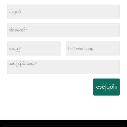
တင်ပြပါ။