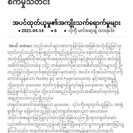
စက်မှုသတင်း
အပင်ထုတ်ယူမှု၏အကျိုးသက်ရောက်မှုများ
●
2021-04-14
●
6
●
ငါ့ကို မက်ဆေ့ချ် ထားခဲ့ပါ။
အပင် extrac
t သည်အပင်များအားကုန်ကြမ်းအဖြစ်အသုံးပြုခြင်းမှ
ထုတ်လုပ်သည့်ကုန်ပစ္စည်းကိုရည်ညွှန်းသည်။ နောက်ဆုံးထုတ်ကုန်
အသုံးပြုမှု၏လိုအပ်ချက်အရထုတ်ယူခြင်းနှင့်ခွဲထုတ်ခြင်း၊ စက်ရုံရှိ
အစိတ်အပိုင်းတစ်ခု (သို့) တစ်ခုထက်ပိုသောအစိတ်အပိုင်းများသို့ ဦး
တည်ခြင်းသို့မဟုတ်စုစည်းခြင်းမှတဆင့်၊ အပင်။ လိုအပ်ပါက၎င်းကို
ကောင်းမွန်သော fluidity နှင့် anti-hygroscopicity နှင့်အတူအမှုန့်
သို့မဟုတ် granular ထုတ်ကုန်များပြုလုပ်ရန် excipients များဖြင့်
ဖြည့်စွက်နိုင်သည်။ သို့သော်အရည်သို့မဟုတ်အဆီဓာတ်ထုတ်ကုန်
အနည်းငယ်လည်းရှိသည်။
တရုတ်ဆေးဝါးဖော်မြူလာ granule - ၎င်းကိုရေထုတ်ယူခြင်း၊ အာရုံ
စူးစိုက်မှု၊ ခြောက်သွေ့ခြင်းနှင့်တရုတ်ဆေးပညာ decoction
အပိုင်းအစများဖြင့်ပြုလုပ်ထားခြင်းဖြစ်သည်။ ရိုးရာတရုတ်ဆေး
ပညာ၏လက်တွေ့ဆေးညွှန်းဆုံးဖြတ်ပြီးနောက်သူကလူနာအားဖြင့်ယူ
နိုင်ပါသည်။ တရုတ်ဆေးဝါးဖော်မြူလာအမှုန့်များသည်တရုတ်