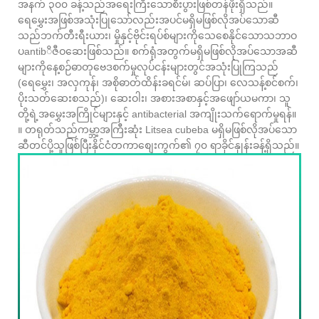
အနက် ၃၀၀ ခန့်သည်အရေးကြီးသောစီးပွားဖြစ်တန်ဖိုးရှိသည်။
ရေမွှေးအဖြစ်အသုံးပြုသော်လည်းအပင်မရှိမဖြစ်လိုအပ်သောဆီ
သည်ဘက်တီးရီးယား၊ မှိုနှင့်ဗိုင်းရပ်စ်များကိုသေစေနိုင်သောသဘာဝ
ပantibိဇီဝဆေးဖြစ်သည်။ စက်ရုံအတွက်မရှိမဖြစ်လိုအပ်သောအဆီ
များကိုနေ့စဉ်ဓာတုဗေဒစက်မှုလုပ်ငန်းများတွင်အသုံးပြုကြသည်
(ရေမွှေး၊ အလှကုန်၊ အစိုဓာတ်ထိန်းခရင်မ်၊ ဆပ်ပြာ၊ လေသန့်စင်စက်၊
ပိုးသတ်ဆေးစသည်)၊ ဆေးဝါး၊ အစားအစာနှင့်အဖျော်ယမကာ၊ သူ
တို့ရဲ့အမွှေးအကြိုင်များနှင့် antibacterial အကျိုးသက်ရောက်မှုရန်။
။ တရုတ်သည်ကမ္ဘာ့အကြီးဆုံး Litsea cubeba မရှိမဖြစ်လိုအပ်သော
ဆီတင်ပို့သူဖြစ်ပြီးနိုင်ငံတကာစျေးကွက်၏ ၇၀ ရာခိုင်နှုန်းခန့်ရှိသည်။