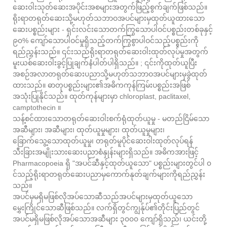
ဆေးဝါးသုတ်ဆေးအပိုင်းအစများအတွက်ဖြည့်စွက်ချက်ဖြစ်သည်။
ရိုးရာတရုတ်ဆေးသို့မဟုတ်သဘာဝအပင်များမှထုတ်ယူထားသော
ဆေးပစ္စည်းများ - ရှင်းလင်းသောတက်ကြွသောပါဝင်ပစ္စည်းတစ်ခုနှင့်
၉၀% ကျော်သောပါဝင်မှုရှိသည့်တက်ကြွစွာပါဝင်သည့်ပစ္စည်းကို
ရည်ညွှန်းသည်။ ၎င်းသည်ရိုးရာတရုတ်ဆေးဝါးထုတ်လုပ်မှုအတွက်
မူးယစ်ဆေးဝါးခွင့်ပြုချက်နံပါတ်ပါရှိသည်။ ; ၎င်းကိုထုတ်ယူပြီး
အစဉ်အလာတရုတ်ဆေးပညာသို့မဟုတ်သဘာဝအပင်များမှခွဲထုတ်
ထားသည်။ ဓာတုပစ္စည်းများ၏အဓိကကုန်ကြမ်းပစ္စည်းအဖြစ်
အသုံးပြုနိုင်သည်။ ထုတ်ကုန်များမှာ chloroplast, paclitaxel,
camptothecin ။
သန့်စင်ထားသောတရုတ်ဆေးဝါးစက်ရုံထုတ်ယူမှု - မတည်ငြိမ်သော
အဆီများ၊ အဆီများ၊ ထုတ်ယူမှုများ၊ ထုတ်ယူမှုများ၊
ခြောက်သွေ့သောထုတ်ယူမှု၊ တရုတ်မူပိုင်ဆေးဝါးထုတ်လုပ်ရန်
သီးခြားအမျိုးသားဆေးပညာစံနှုန်းများရှိသည်။ အဓိကအားဖြင့်
Pharmacopoeia ရှိ "အပင်ဆီနှင့်ထုတ်ယူသော" ပစ္စည်းများတွင်ပါ ၀
င်သည့်ရိုးရာတရုတ်ဆေးပညာမှကောက်နုတ်ချက်များကိုရည်ညွှန်း
သည်။
အပင်မှမရှိမဖြစ်လိုအပ်သောဆီသည်အပင်များမှထုတ်ယူသော
မွှေးကြိုင်သောဆီဖြစ်သည်။ လက်ရှိတွင်ကျွန်ုပ်၏တိုင်းပြည်တွင်
အပင်မရှိမဖြစ်လိုအပ်သောအဆီများ ၃၀၀၀ ကျော်ရှိသည်၊ ယင်းတို့