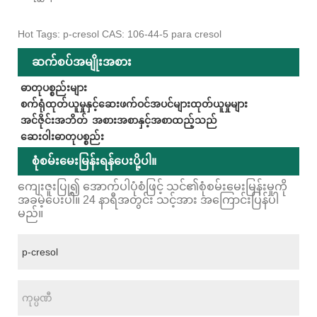
Hot Tags: p-cresol CAS: 106-44-5 para cresol
ဆက်စပ်အမျိုးအစား
ဓာတုပစ္စည်းများ
စက်ရုံထုတ်ယူမှုနှင့်ဆေးဖက်ဝင်အပင်များထုတ်ယူမှုများ
အင်ဇိုင်းအဘိတ်
အစားအစာနှင့်အစာထည့်သည်
ဆေးဝါးဓာတုပစ္စည်း
စုံစမ်းမေးမြန်းရန်ပေးပို့ပါ။
ကျေးဇူးပြု၍ အောက်ပါပုံစံဖြင့် သင်၏စုံစမ်းမေးမြန်းမှုကို
အခမဲ့ပေးပါ။ 24 နာရီအတွင်း သင့်အား အကြောင်းပြန်ပါ
မည်။