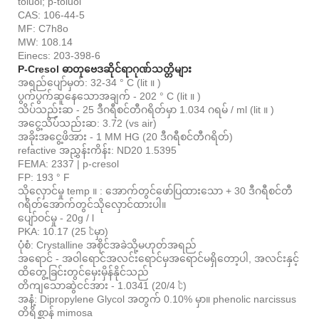
toluol; p-toluol
CAS: 106-44-5
MF: C7h8o
MW: 108.14
Einecs: 203-398-6
P-Cresol ဓာတုဗေဒဆိုင်ရာဂုဏ်သတ္တိများ
အရည်ပျော်မှတ်: 32-34 ° C (lit ။ )
ပွက်ပွက်ဆူနေသောအချက် - 202 ° C (lit ။ )
သိပ်သည်းဆ - 25 ဒီဂရီစင်တီဂရိတ်မှာ 1.034 ဂရမ် / ml (lit ။ )
အငွေ့သိပ်သည်းဆ: 3.72 (vs air)
အခိုးအငွေ့ဖိအား - 1 MM HG (20 ဒီဂရီစင်တီဂရိတ်)
refactive အညွှန်းကိန်း: ND20 1.5395
FEMA: 2337 | p-cresol
FP: 193 ° F
သိုလှောင်မှု temp ။ : အောက်တွင်ဖော်ပြထားသော + 30 ဒီဂရီစင်တီ
ဂရိတ်အောက်တွင်သိုလှောင်ထားပါ။
ပျော်ဝင်မှု - 20g / l
PKA: 10.17 (25 ℃မှာ)
ပုံစံ: Crystalline အစိုင်အခဲသို့မဟုတ်အရည်
အရောင် - အဝါရောင်အလင်းရောင်မှအရောင်မရှိတော့ပါ, အလင်းနှင့်
ထိတွေ့ခြင်းတွင်မှေးမှိန်နိုင်သည်
တိကျသောဆွဲငင်အား - 1.0341 (20/4 ℃)
အနံ့: Dipropylene Glycol အတွက် 0.10% မှာ။ phenolic narcissus
တိရိစ္ဆာန် mimosa