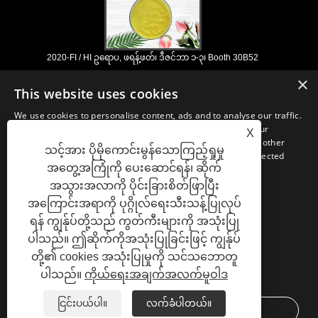
2020-FI / HI ဥရောပ, ဖရန့်ဖတ်၊ ဒီဇင်ဘာ ၁-၃၊ Booth 30B52
2021/03/30
×
This website uses cookies
ကျနော်တို့နှစ်ပေါင်းများစွာအတွေ့အကြုံနှင့်ငါတို့အလွန်ကောင်းစွာထူထောင်ရှိရာ
တရုတ်, ဂျပန်နှင့်ကိုရီးယားအခြေစိုက်အဓိက manufacturering အဆောက်အ ဦ
We use cookies to personalise content, ads and to analyse our traffic.
များမှ nutraceuticals, ဖြည့်စွက်ခြင်းနှင့်အလုပ်လုပ်အစားအစာ &
We also share information about your use of our site with our
X
အဖျော်ယမကာစက်မှုလုပ်ငန်းများအတွက်မရှိမဖြစ်လိုအပ်သောပါဝင်ပစ္စည်းများ
advertising and analytics partners who may combine it with other
သင့်အား ပိုမိုကောင်းမွန်သောကြည့်ရှုမှု
နှင့်ထုတ်ကုန်ဖွံ့ဖြိုး, စျေးကွက်နှင့်ဖြန့်ဖြူး။ အရင်းအမြစ်ရှာဖွေခြင်းတွင်ကျွန်ုပ်
information that you’ve provided to them or that they’ve collected
တို့၏ကျွမ်းကျင်မှုနှင့်ဂုဏ်သတင်းသည်ကမ္ဘာတစ်ဝှမ်းရှိကျွန်ုပ်
အတွေ့အကြုံကို ပေးဆောင်ရန်၊ ဆိုက်
from your use of their services.
တို့၏လုပ်ဖော်ကိုင်ဖက်များကိုအကျိုးပြုသည်။
အသွားအလာကို ပိုင်းခြားစိတ်ဖြာပြီး
STRICTLY NECESSARY
PERFORMANCE
အကြောင်းအရာကို ပုဂ္ဂိုလ်ရေးသီးသန့်ပြုလုပ်
ရန် ကျွန်ုပ်တို့သည် ကွတ်ကီးများကို အသုံးပြု
TARGETING
FUNCTIONALITY
ပါသည်။ ဤဆိုက်ကိုအသုံးပြုခြင်းဖြင့် ကျွန်ုပ်
လင့်များ
Sitemap
RSS
XML
Privacy Policy
တို့၏ cookies အသုံးပြုမှုကို သင်သဘောတူ
UNCLASSIFIED
ပါသည်။
ကိုယ်ရေးအချက်အလက်မူဝါဒ
SHOW DETAILS
Copyright © 2021 H&Z Industry Co., Ltd. - Plant Extracts, Enzyme Preparation, Fine
ငြင်းပယ်ပါ။
လက်ခံပါတယ်။
ACCEPT ALL
DECLINE ALL
Chemicals - All Rights Reserved.