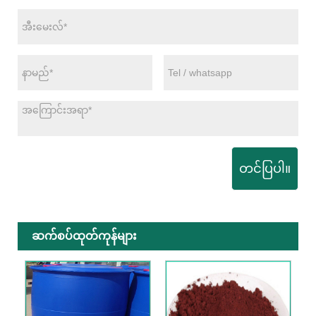
တင်ပြပါ။
ဆက်စပ်ထုတ်ကုန်များ