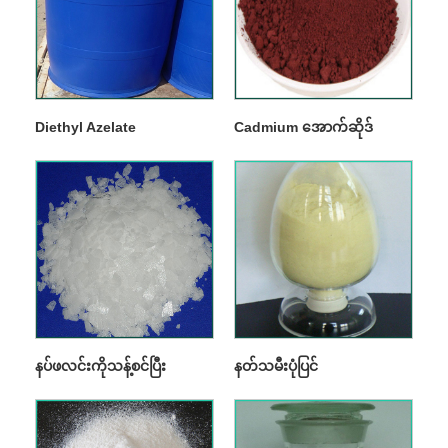
Diethyl Azelate
Cadmium အောက်ဆိုဒ်
နပ်ဖလင်းကိုသန့်စင်ပြီး
နတ်သမီးပုံပြင်