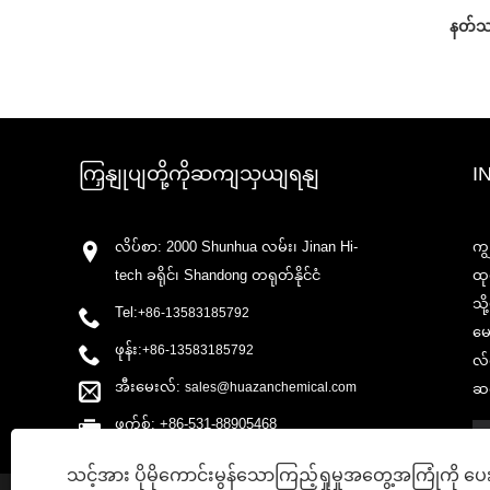
နတ်သမီ
ကြှနျုပျတို့ကိုဆကျသှယျရနျ
I
လိပ်စာ: 2000 Shunhua လမ်း၊ Jinan Hi-
ကျ
tech ခရိုင်၊ Shandong တရုတ်နိုင်ငံ
ထု
သိ
Tel:
+86-13583185792
မေ
ဖုန်း:
+86-13583185792
လ်က
အီးမေးလ်:
sales@huazanchemical.com
ဆက
ဖက်စ်: +86-531-88905468
သင့်အား ပိုမိုကောင်းမွန်သောကြည့်ရှုမှုအတွေ့အကြုံကို ပေ