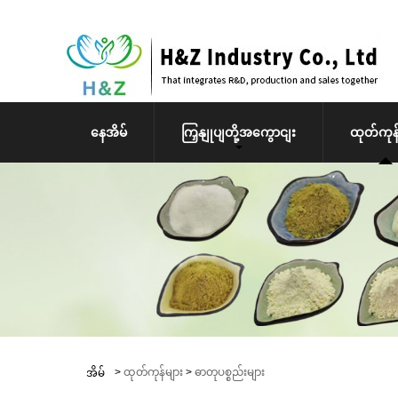
နေအိမ်
ကြှနျုပျတို့အကွောငျး
ထုတ်ကုန်
>
ထုတ်ကုန်များ
>
ဓာတုပစ္စည်းများ
အိမ်