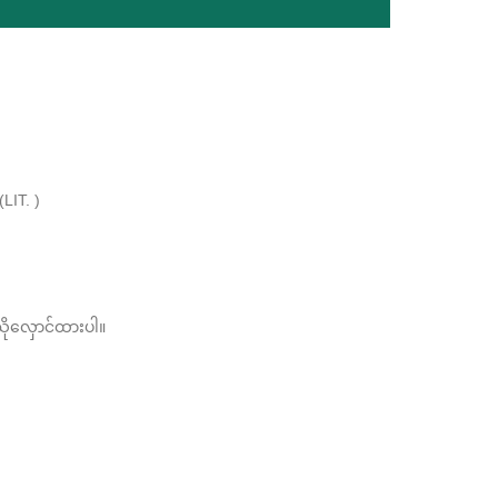
LIT. )
သိုလှောင်ထားပါ။