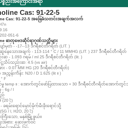
်ပစ္စည်းအကြောင်းအရာ
oline Cas: 91-22-5
ine Cas: 91-22-5 အခြေခံသတင်းအချက်အလက်
H7n
9.16
 202-051-6
ne ဓာတုဗေဒဆိုင်ရာဂုဏ်သတ္တိများ
်မှတ် - -17--13 ဒီဂရီစင်တီဂရိတ် (LIT. )
်ဆူနေသောအချက် - 113-114 ° C / 11 MMHG (LIT. ) 237 ဒီဂရီစင်တီဂရိတ် (
ဆ - 1.093 ဂရမ် / ml 25 ဒီဂရီစင်တီဂရိတ် (lit. )
ွေ့သိပ်သည်းဆ: 4.5 (vs air)
အား - 0.07 MM HG (20 ဒီဂရီစင်တီဂရိတ်)
e အညွှန်းကိန်း: N20 / D 1.625 (lit ။ )
 ° F
င်မှု temp ။ : အောက်တွင်ဖော်ပြထားသော + 30 ဒီဂရီစင်တီဂရိတ်အောက်တွင်
ု - 6g / l
ရည်
9 (20 ℃)
 ခရမ်းရောင်မှောင်မိုက်မီးခိုးရောင်သို့
(5G / l, H2O, 20 ℃)
းကြီးသော, မနှစ်မြို့ဖွယ်။
ိုးအစား: ဆေးဖက်ဝင်
ရင်းအမြစ်: ဒြပ်