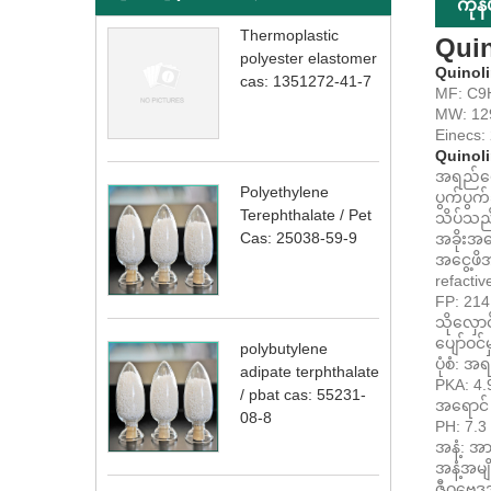
ကုန
Thermoplastic
Quin
polyester elastomer
Quinol
cas: 1351272-41-7
MF: C9
MW: 12
Einecs:
Quinoli
အရည်ပျော
Polyethylene
ပွက်ပွက
Terephthalate / Pet
သိပ်သည်း
Cas: 25038-59-9
အခိုးအင
အငွေ့ဖိ
refactiv
FP: 214
သိုလှော
ပျော်ဝင်မှ
polybutylene
ပုံစံ: အ
adipate terphthalate
PKA: 4.
/ pbat cas: 55231-
အရောင် -
08-8
PH: 7.3 
အနံ့: အာ
အနံ့အမျ
ဇီဝဗေဒအ