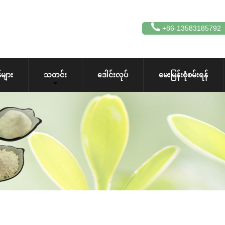
+86-13583185792
များ
သတင်း
ဒေါင်းလုပ်
မေးမြန်းစုံစမ်းရန်