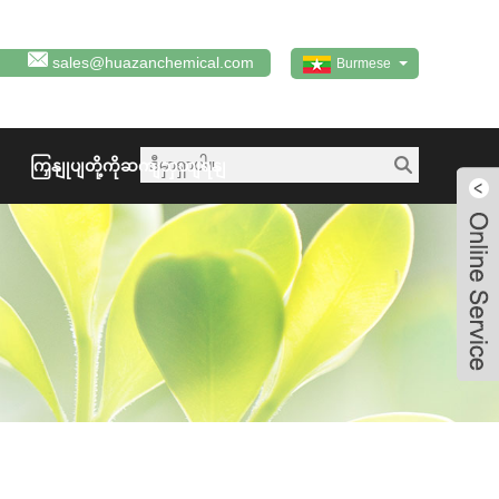
sales@huazanchemical.com
Burmese
ကြှနျုပျတို့ကိုဆကျသှယျရနျ