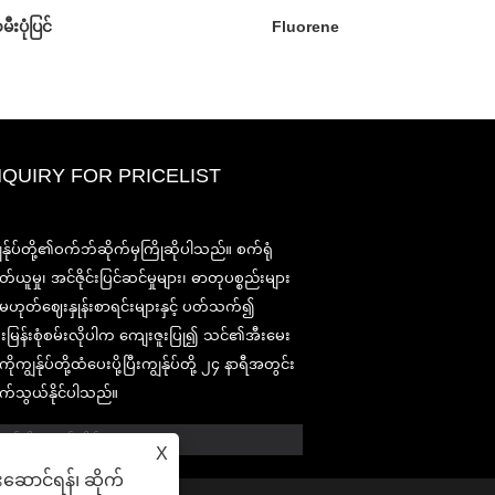
းပုံပြင်
Fluorene
NQUIRY FOR PRICELIST
2020-CPHI ဥရောပ၊ မီလန်အောက်တ
ွန်ုပ်တို့၏ဝက်ဘ်ဆိုက်မှကြိုဆိုပါသည်။ စက်ရုံ
၁၃-၁၅၊ Booth18L33
တ်ယူမှု၊ အင်ဇိုင်းပြင်ဆင်မှုများ၊ ဓာတုပစ္စည်းများ
2021/03/30
ု့မဟုတ်ဈေးနှုန်းစာရင်းများနှင့် ပတ်သက်၍
ကျနော်တို့နှစ်ပေါင်းများစွာအတွေ့အကြုံနှင့်ငါတို့အလွန်ကောင်း
းမြန်းစုံစမ်းလိုပါက ကျေးဇူးပြု၍ သင်၏အီးမေး
ထူထောင်ရှိရာတရုတ်, ဂျပန်နှင့်ကိုရီးယားအခြေစိုက်အဓိက
manufacturering အဆောက်အ ဦ များမှ nutraceuticals, ဖြည့
ိုကျွန်ုပ်တို့ထံပေးပို့ပြီးကျွန်ုပ်တို့ ၂၄ နာရီအတွင်း
ခြင်းနှင့်အလုပ်လုပ်အစားအစာ & အဖျော်ယမကာစက်မှုလုပ်ငန်
်သွယ်နိုင်ပါသည်။
အတွက်မရှိမဖြစ်လိုအပ်သောပါဝင်ပစ္စည်းများနှင့်ထုတ်ကုန်ဖွံ့ဖြိ
စျေးကွက်နှင့်ဖြန့်ဖြူး။ အရင်းအမြစ်ရှာဖွေခြင်းတွင်ကျွန်ုပ်
တို့၏ကျွမ်းကျင်မှုနှင့်ဂုဏ်သတင်းသည်ကမ္ဘာတစ်ဝှမ်းရှိကျွန်ုပ်
X
တို့၏လုပ်ဖော်ကိုင်ဖက်များကိုအကျိုးပြုသည်။
းဆောင်ရန်၊ ဆိုက်