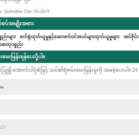
s: Quinoline Cas: 91-22-5
စပ်အမျိုးအစား
္စည်းများ
စက်ရုံထုတ်ယူမှုနှင့်ဆေးဖက်ဝင်အပင်များထုတ်ယူမှုများ
အင်ဇိုင
ဓာတုပစ္စည်း
မ်းမေးမြန်းရန်ပေးပို့ပါ။
းပြု၍ အောက်ပါပုံစံဖြင့် သင်၏စုံစမ်းမေးမြန်းမှုကို အခမဲ့ပေးပါ။ 