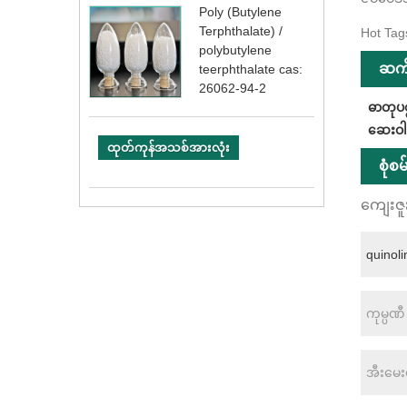
Poly (Butylene
Terphthalate) /
Hot Tag
polybutylene
ဆက်
teerphthalate cas:
26062-94-2
ဓာတုပစ
ဆေးဝါး
ထုတ်ကုန်အသစ်အားလုံး
စုံစ
ကျေးဇူ