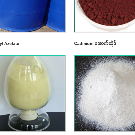
yl Azelate
Cadmium အောက်ဆိုဒ်