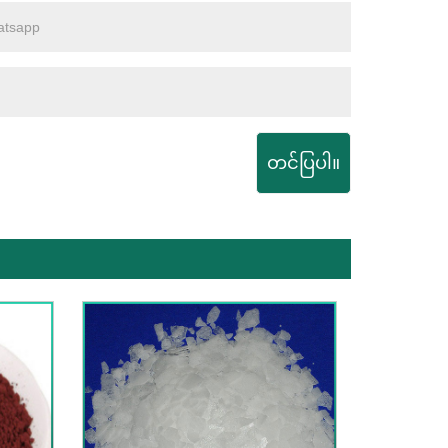
တင်ပြပါ။