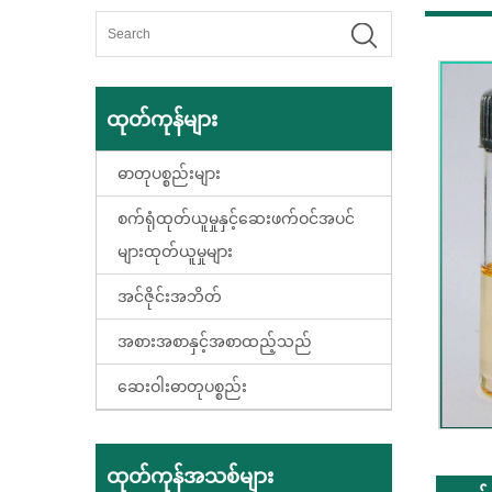
ထုတ်ကုန်များ
ဓာတုပစ္စည်းများ
စက်ရုံထုတ်ယူမှုနှင့်ဆေးဖက်ဝင်အပင်
များထုတ်ယူမှုများ
အင်ဇိုင်းအဘိတ်
အစားအစာနှင့်အစာထည့်သည်
ဆေးဝါးဓာတုပစ္စည်း
ထုတ်ကုန်အသစ်များ