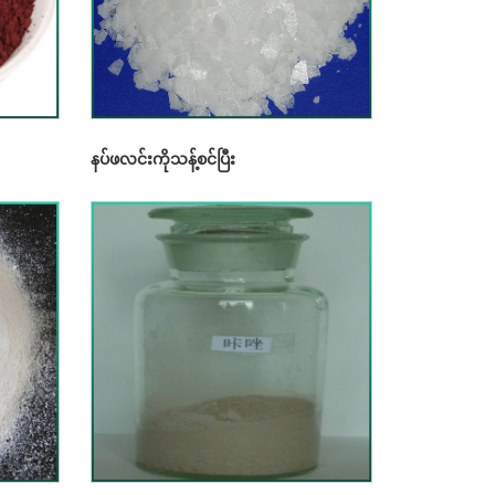
နပ်ဖလင်းကိုသန့်စင်ပြီး