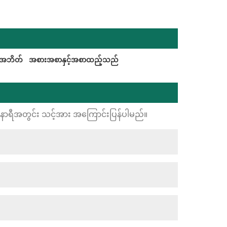
်းအဘိတ်
အစားအစာနှင့်အစာထည့်သည်
24 နာရီအတွင်း သင့်အား အကြောင်းပြန်ပါမည်။