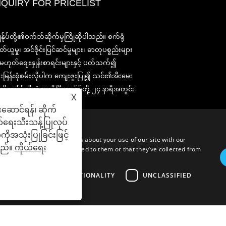
NQUIRY FOR PRICELIST
2020-CPHI ဥရောပ၊ မီလန်အောက်တ
ွန်ုပ်တို့၏ဝက်ဘ်ဆိုက်မှကြိုဆိုပါသည်။ စက်ရုံ
၁၃-၁၅၊ Booth18L33
တ်ယူမှု၊ အင်ဇိုင်းပြင်ဆင်မှုများ၊ ဓာတုပစ္စည်းများ
2021/03/30
ု့မဟုတ်ဈေးနှုန်းစာရင်းများနှင့် ပတ်သက်၍
ကျနော်တို့နှစ်ပေါင်းများစွာအတွေ့အကြုံနှင့်ငါတို့အလွန်ကောင်း
းမြန်းစုံစမ်းလိုပါက ကျေးဇူးပြု၍ သင်၏အီးမေး
ထူထောင်ရှိရာတရုတ်, ဂျပန်နှင့်ကိုရီးယားအခြေစိုက်အဓိက
manufacturering အဆောက်အ ဦ များမှ nutraceuticals, ဖြည့
ိုကျွန်ုပ်တို့ထံပေးပို့ပြီးကျွန်ုပ်တို့ ၂၄ နာရီအတွင်း
X
ခြင်းနှင့်အလုပ်လုပ်အစားအစာ & အဖျော်ယမကာစက်မှုလုပ်ငန်
်သွယ်နိုင်ပါသည်။
အတွက်မရှိမဖြစ်လိုအပ်သောပါဝင်ပစ္စည်းများနှင့်ထုတ်ကုန်ဖွံ့ဖြိ
းဆောင်ရန်၊ ဆိုက်
စျေးကွက်နှင့်ဖြန့်ဖြူး။ အရင်းအမြစ်ရှာဖွေခြင်းတွင်ကျွန်ုပ်
လ်ရေးသီးသန့်ပြုလုပ်
တို့၏ကျွမ်းကျင်မှုနှင့်ဂုဏ်သတင်းသည်ကမ္ဘာတစ်ဝှမ်းရှိကျွန်ုပ်
တို့၏လုပ်ဖော်ကိုင်ဖက်များကိုအကျိုးပြုသည်။
ိုအသုံးပြုခြင်းဖြင့်
c. We also share information about your use of our site with our
သည်။
ကိုယ်ရေး
formation that you’ve provided to them or that they’ve collected from
ARGETING
FUNCTIONALITY
UNCLASSIFIED
paration, Fine Chemicals - All Rights Reserved.