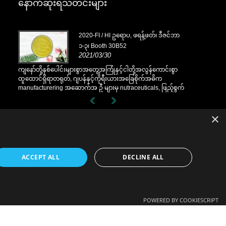
နောက်ဆုံးရသတင်းများ
ိုဘာ
2020-FI / HI ဥရောပ, ဖရန့်ဖတ်၊ ဒီဇင်ဘာ
၁-၃၊ Booth 30B52
2021/03/30
စွာ
ကျနော်တို့နှစ်ပေါင်းများစွာအတွေ့အကြုံနှင့်ငါတို့အလွန်ကောင်းစွာ
ကျနော်တို့နှစ်
ထူထောင်ရှိရာတရုတ်, ဂျပန်နှင့်ကိုရီးယားအခြေစိုက်အဓိက
ထူထောင်ရှိရာ
်စွက်
manufacturering အဆောက်အ ဦ များမှ nutraceuticals, ဖြည့်စွက်
manufacturer
းများ
ခြင်းနှင့်အလုပ်လုပ်အစားအစာ & အဖျော်ယမကာစက်မှုလုပ်ငန်းများ
ခြင်းနှင့်အလ
ုး,
အတွက်မရှိမဖြစ်လိုအပ်သောပါဝင်ပစ္စည်းများနှင့်ထုတ်ကုန်ဖွံ့ဖြိုး,
အတွက်မရှိမဖြစ်
×
စျေးကွက်နှင့်ဖြန့်ဖြူး။ အရင်းအမြစ်ရှာဖွေခြင်းတွင်ကျွန်ုပ်
စျေးကွက်နှင့်ဖ
တို့၏ကျွမ်းကျင်မှုနှင့်ဂုဏ်သတင်းသည်ကမ္ဘာတစ်ဝှမ်းရှိကျွန်ုပ်
တို့၏ကျွမ်းကျင
တို့၏လုပ်ဖော်ကိုင်ဖက်များကိုအကျိုးပြုသည်။
တို့၏လုပ်ဖော်
ACCEPT ALL
DECLINE ALL
POWERED BY COOKIESCRIPT