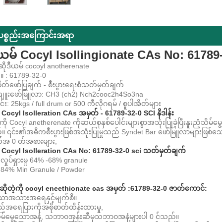
်ပစ္စည်းအကြောင်းအရာ
ီယမ် Cocyl Isollingionate CAs No: 61789
ိုဒီယမ် cocoyl anotherenate
။ : 61789-32-0
်ဖော်ပြချက် - စီးပွားရေးစံသတ်မှတ်ချက်
ျူးဖော်မြူလာ: CH3 (ch2) Nch2cooc2h4So3na
ခြင်း: 25kgs / full drum or 500 ကီလိုဂရမ် / စူပါအိတ်များ
် Cocyl Isolleration CAs အမှတ် - 61789-32-0 SCI နိဒါန်း
ကို Cocyl anetherenate ကိုဆယ်စုနှစ်ပေါင်းများစွာအသုံးပြုခဲ့ပြီးနူးညံ့သိ
 ၎င်း၏အဓိကစီးပွားဖြစ်အသုံးပြုမှုသည် Syndet Bar ဖော်မြူလာများဖြစ်သေ
ုယ်အ 0 တ်အစားများ,
် Cocyl Isolleration CAs No: 61789-32-0 sci သတ်မှတ်ချက်
လှုပ်ရှားမှု 64% -68% granule
 84% Min Granule / Powder
်ဆိုတဲ့ကို cocyl eneethionate cas အမှတ် :61789-32-0 ဇာတ်ကောင်:
သောအသားအရေနှင့်မျက်စိ။
်အရေပြားကိုအစိုဓာတ်ထိန်းထားမှု,
သိမ်မွေ့သောအနံ့, သဘာဝအုန်းဆီမှသဘာဝအနံ့များပါ 0 င်သည်။