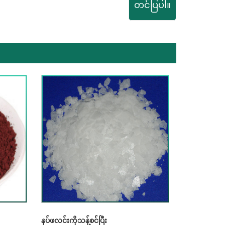
တင်ပြပါ။
နပ်ဖလင်းကိုသန့်စင်ပြီး