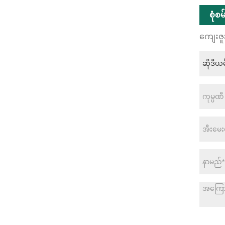
စုံစ
ကျေးဇူ