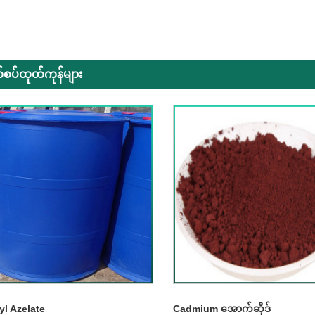
စပ်ထုတ်ကုန်များ
yl Azelate
Cadmium အောက်ဆိုဒ်