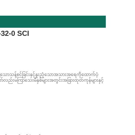
-32-0 SCI
မ်မွေ့သောသန့်စင်ခြင်းနှင့်နူးညံ့သောအသားအရေကိုထောက်ပံ့
ာ်လည်းမကြာသေးမီနှစ်များအတွင်းအခြားထုတ်ကုန်များနှင့်