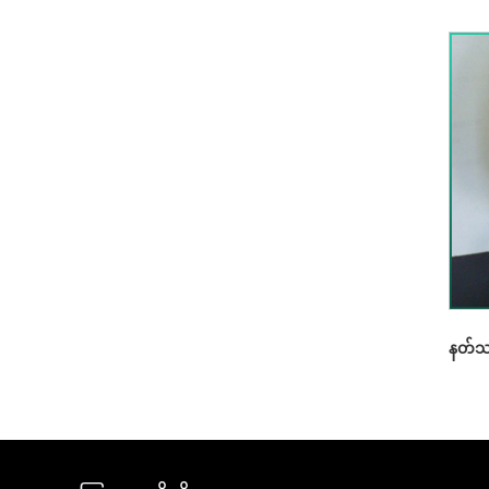
နတ်သမီ