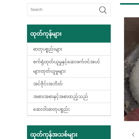
ထုတ်ကုန်များ
ဓာတုပစ္စည်းများ
စက်ရုံထုတ်ယူမှုနှင့်ဆေးဖက်ဝင်အပင်
များထုတ်ယူမှုများ
အင်ဇိုင်းအဘိတ်
အစားအစာနှင့်အစာထည့်သည်
ဆေးဝါးဓာတုပစ္စည်း
ထုတ်ကုန်အသစ်များ