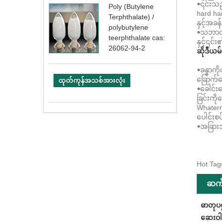
◆၎င်းသည
Poly (Butylene
hard ha
Terphthalate) /
နှင့်အခ
polybutylene
◆သဘာဝအု
teerphthalate cas:
နှင့်၎င်
26062-94-2
ဆိုဒီယမ
◆ခန္ဓာက
ခြောက်သွ
ထုတ်ကုန်အသစ်အားလုံး
◆ခေါင်း
ခြင်းကိုရ
Whatern
ပေါင်းစပ
◆အခြားအ
Hot Tag
ဆက်
ဓာတုပစ
ဆေးဝါး