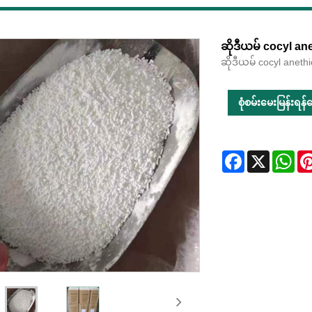
ဆိုဒီယမ် cocyl an
ဆိုဒီယမ် cocyl anet
စုံစမ်းမေးမြန်းရန်ပေ
Facebook
X
Wha