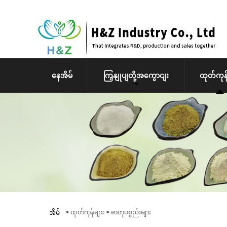
နေအိမ်
ကြှနျုပျတို့အကွောငျး
ထုတ်ကုန်
>
ထုတ်ကုန်များ
>
ဓာတုပစ္စည်းများ
အိမ်