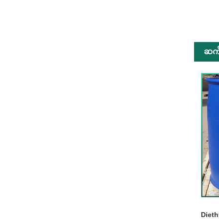
ဆက်
Dieth