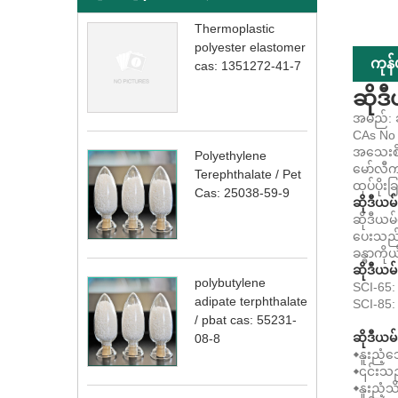
Thermoplastic
polyester elastomer
ကုန
cas: 1351272-41-7
ဆိုဒ
အမည်: ဆ
CAs No 
အသေးစိတ
Polyethylene
မော်လီက
Terephthalate / Pet
ထုပ်ပိုး
Cas: 25038-59-9
ဆိုဒီယမ
ဆိုဒီယမ်
ပေးသည်။
ခန္ဓာကိ
ဆိုဒီယမ
polybutylene
SCI-65: 
adipate terphthalate
SCI-85:
/ pbat cas: 55231-
ဆိုဒီယမ
08-8
◆နူးညံ့
◆၎င်းသည
◆နူးညံ့