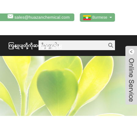
sales@huazanchemical.com
Burmese
ကြှနျုပျတို့ကိုဆကျသှယျရနျ