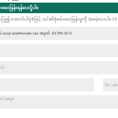
မ်းမေးမြန်းရန်ပေးပို့ပါ။
းပြု၍ အောက်ပါပုံစံဖြင့် သင်၏စုံစမ်းမေးမြန်းမှုကို အခမဲ့ပေးပါ။ 