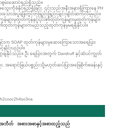
ောစွမ်းဆောင်ရည်ရှိသည်။
သွေးကိုခံနိုင်ရည်ရှိခြင်း, ၎င်းသည်အနီးအနားရှိကြားနေ PH
ားသောအပူချိန်တွင်တဖြည်းဖြည်းချင်းချိတ်ဆက်လိမ့်မည်။
န်များမှထုတ်ကုန်နှင့်၎င်း၏ထုတ်ကုန်များမှထုတ်ကုန်များ
င်း၏ထုတ်ကုန်များကမည်သည့်ထုတ်ကုန်မှမရရှိနိုင်ပါ။
ုညှိခြင်းက SOAP ထုတ်ကုန်များမှဆေးကြောသောအရေပြား
နှိုင်းယှဉ်ပါ။
ချနိုင်သည်။ ဦး ရေပြားအတွက် Dandruff နှင့်ဆံပင်ကျွတ်
း, အရောင်ခြယ်ပစ္စည်းသို့မဟုတ်ဆပ်ပြာအခြေစိုက်စခန်းနှင့်
 nch2cooc2h4so3na
်းအဘိတ်
အစားအစာနှင့်အစာထည့်သည်