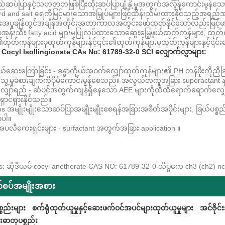
်ဆပ်ပြာနှင့်သဟဇာတဖြစ်ပြီးထုံးဆပ်ပြာပျံ့နှံ့မှုအတွက်အလွန်ကောင်းမွန်သ
rd and salt ရေကိုမြင့်မားသောအမြှုပ်များဖြင့်ထိန်းသိမ်းထားနိုင်သည့်အရည်အ
န်းအပူချိန်တွင်အချိန်အတိုင်းအတာကာလအတွင်းဖော်ထုတ်နိုင်သော်လည်းမြင့်မ
န်းသီး fatty acid များမှပြုလုပ်ထားသောဆွေးမြေ့ဖွယ်ထုတ်ကုန်များ, ထုတ်ကု
း၏ထုတ်ကုန်များမှထုတ်ကုန်များနှင့်၎င်း၏ထုတ်ကုန်များမှထုတ်ကုန်များနှင့်၎
် Cocyl Isollingionate CAs No: 61789-32-0 SCI
လျှောက်လွှာများ:
ိုယ်ဆေးကြောခြင်း - ခန္ဓာကိုယ်အဝတ်လျှော်ထုတ်ကုန်များ၏ PH တန်ဖိုးကိ
ေ့မှုခံစားချက်ကိုပိုမိုကောင်းမွန်စေသည်။ အလွယ်တကူအခြား superactant နှင့်
လျှော်ရည် - ဆံပင်အတွက်ကျန်ရှိနေသော AEE များကိုထိထိရောက်ရောက်လျှော့
ှောင်ရှားနိုင်သည်။
s အမျိုးမျိုးသောဆပ်ပြာအမျိုးမျိုးစေရန်အခြားအစိတ်အပိုင်းများ, ခြယ်ပစ္စည်
်ပါ။
ပလီကေးရှင်းများ - surfactant အတွက်အခြား application ။
s: ဆိုဒီယမ် cocyl anetherate CAS NO: 61789-32-0 သိပ္ပံကေ ch3 (ch2)
စပ်အမျိုးအစား
္စည်းများ
စက်ရုံထုတ်ယူမှုနှင့်ဆေးဖက်ဝင်အပင်များထုတ်ယူမှုများ
အင်ဇိုင
ဓာတုပစ္စည်း