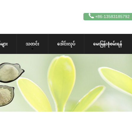
+86-13583185792
များ
သတင်း
ဒေါင်းလုပ်
မေးမြန်းစုံစမ်းရန်