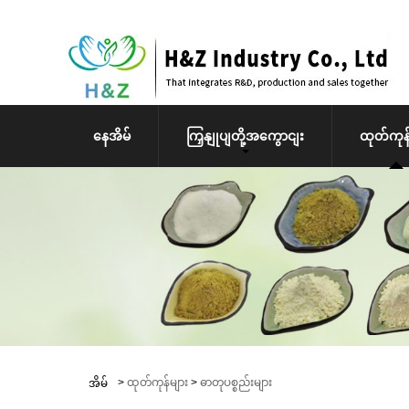
နေအိမ်
ကြှနျုပျတို့အကွောငျး
ထုတ်ကုန်
>
ထုတ်ကုန်များ
>
ဓာတုပစ္စည်းများ
အိမ်