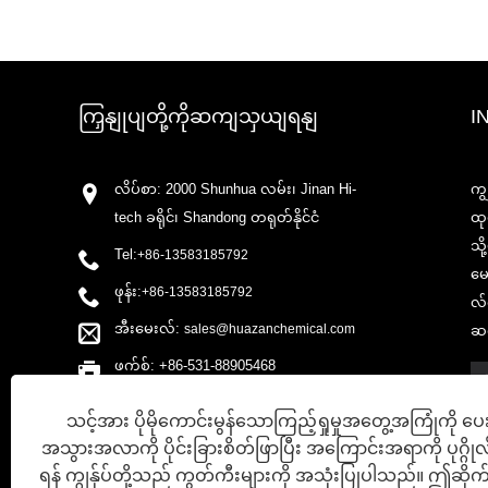
ကြှနျုပျတို့ကိုဆကျသှယျရနျ
I
လိပ်စာ: 2000 Shunhua လမ်း၊ Jinan Hi-
ကျ
tech ခရိုင်၊ Shandong တရုတ်နိုင်ငံ
ထု
သိ
Tel:
+86-13583185792
မေ
ဖုန်း:
+86-13583185792
လ်က
အီးမေးလ်:
sales@huazanchemical.com
ဆက
ဖက်စ်: +86-531-88905468
သင့်အား ပိုမိုကောင်းမွန်သောကြည့်ရှုမှုအတွေ့အကြုံကို ပေ
အသွားအလာကို ပိုင်းခြားစိတ်ဖြာပြီး အကြောင်းအရာကို ပုဂ္ဂို
ရန် ကျွန်ုပ်တို့သည် ကွတ်ကီးများကို အသုံးပြုပါသည်။ ဤဆိုက်က