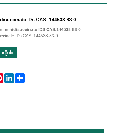
idisuccinate IDs CAS: 144538-83-0
Live
m Iminidisuccinate IDS CAS:144538-83-0
succinate IDs CAS: 144538-83-0
းပို့ပါ။
tsApp
Pinterest
LinkedIn
Share