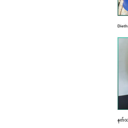
Dieth
နတ်သမီ