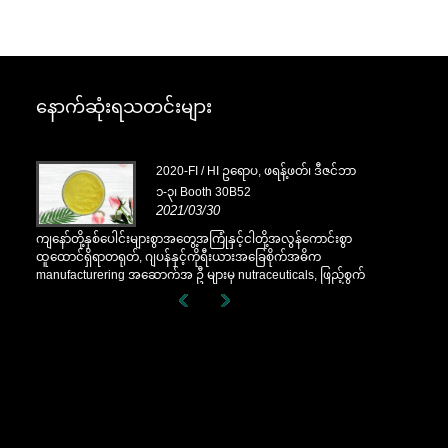
နောက်ဆုံးရသတင်းများ
ိုဘာ
2020-FI / HI ဥရောပ, ဖရန့်ဖတ်၊ ဒီဇင်ဘာ
၁-၃၊ Booth 30B52
2021/03/30
စွာ
ကျနော်တို့နှစ်ပေါင်းများစွာအတွေ့အကြုံနှင့်ငါတို့အလွန်ကောင်းစွာ
ကျနော်တို့နှစ်
ထူထောင်ရှိရာတရုတ်, ဂျပန်နှင့်ကိုရီးယားအခြေစိုက်အဓိက
ထူထောင်ရှိရာ
်စွက်
manufacturering အဆောက်အ ဦ များမှ nutraceuticals, ဖြည့်စွက်
manufacturer
းများ
ခြင်းနှင့်အလုပ်လုပ်အစားအစာ & အဖျော်ယမကာစက်မှုလုပ်ငန်းများ
ခြင်းနှင့်အလ
ုး,
အတွက်မရှိမဖြစ်လိုအပ်သောပါဝင်ပစ္စည်းများနှင့်ထုတ်ကုန်ဖွံ့ဖြိုး,
အတွက်မရှိမဖြစ်
စျေးကွက်နှင့်ဖြန့်ဖြူး။ အရင်းအမြစ်ရှာဖွေခြင်းတွင်ကျွန်ုပ်
စျေးကွက်နှင့်ဖ
တို့၏ကျွမ်းကျင်မှုနှင့်ဂုဏ်သတင်းသည်ကမ္ဘာတစ်ဝှမ်းရှိကျွန်ုပ်
တို့၏ကျွမ်းကျင
တို့၏လုပ်ဖော်ကိုင်ဖက်များကိုအကျိုးပြုသည်။
တို့၏လုပ်ဖော်