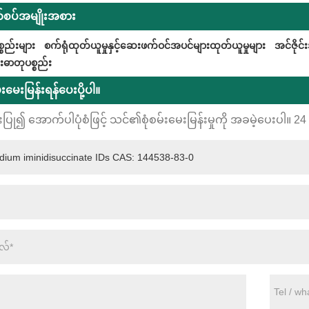
စပ်အမျိုးအစား
္စည်းများ
စက်ရုံထုတ်ယူမှုနှင့်ဆေးဖက်ဝင်အပင်များထုတ်ယူမှုများ
အင်ဇိုင
ဓာတုပစ္စည်း
မ်းမေးမြန်းရန်ပေးပို့ပါ။
းပြု၍ အောက်ပါပုံစံဖြင့် သင်၏စုံစမ်းမေးမြန်းမှုကို အခမဲ့ပေးပါ။ 