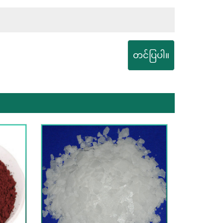
တင်ပြပါ။