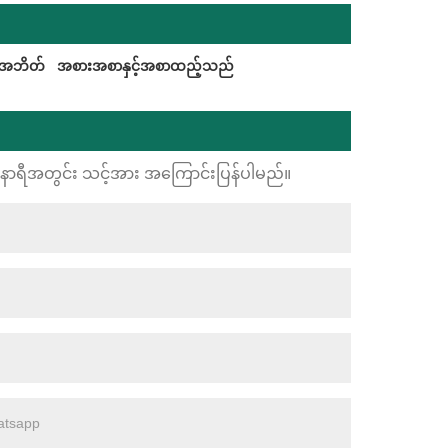
်းအဘိတ်
အစားအစာနှင့်အစာထည့်သည်
24 နာရီအတွင်း သင့်အား အကြောင်းပြန်ပါမည်။