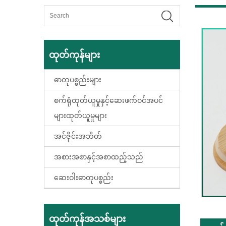
ထုတ်ကုန်များ
ဓာတုပစ္စည်းများ
စက်ရုံထုတ်ယူမှုနှင့်ဆေးဖက်ဝင်အပင်
များထုတ်ယူမှုများ
အင်ဇိုင်းအဘိတ်
အစားအစာနှင့်အစာထည့်သည်
ဆေးဝါးဓာတုပစ္စည်း
ထုတ်ကုန်အသစ်များ