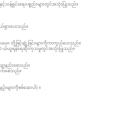
ှင့်သန့်ရှင်းရေးပစ္စည်းများတွင်အသုံးပြုသည်။
ဖယ်ရှားပေးသည်။
esium တို့ဖြင့်ချုံ့ခြင်းများကိုကာကွယ်ပေးသည်။
0 ယ်ယူရန်ရေဆိုးကုသမှုတွင်အသုံးပြုသည်။
ုလျော့နည်းစေသည်။
ိုးတက်စေသည်။
ဉ်းများကိုစစ်ဆေးပါ) ။
။