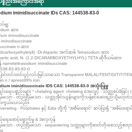
်ပစ္စည်းအကြောင်းအရာ
odium iminidisuccinate IDs CAS: 144538-83-0
်မျှ:
sodium ဆား
dium iminodisuccinate
 iminodisuccinate
succinate n-ဆား
-dicarboxyethyletyll) -Dl-Aspartic အက်ဆစ် Tetrasodium ဆား
partic acid, N- (1,2-DICARARBOXYETHYLHYL) TETA ဆိုဒီယမ်ဆား
် nametettrasodium iminidisuccinate
538-83-83-83-0
ြောင်တင်းတင်းပွင့်လင်းမြင်သာသော Transparent MALALITENTIGITITIT
No.n / apress99% min
dium iminidisuccinate IDS CAS: 144538-83-0 အသုံးပြုမှု
ရှင်းရေးပစ္စည်းများ * chelating agent: chelating အေးဂျင့် - သတ္တုစပ်ခံခြင်း
ိမ်သော - တည်ငြိမ်သော - သတ္တုအိုင်းယွန်းများကိုသန့်စင်ဆေးရည်သို့မဟုတ်အင
ှကာကွယ်ပေးသည်။
verieting - Posphates နှင့် Edta တို့ကို "အစိမ်းရောင်" ဆပ်ပြာရှိ "အစိမ်းရေ
ဂိုလ်ရေးစောင့်ရှောက်မှု & အလှကုန်
ိမ်သော - တည်ငြိမ်သော - sequestering သတ္တုများကိုဓာတ်တိုးစေသည့်စတုတ
်။