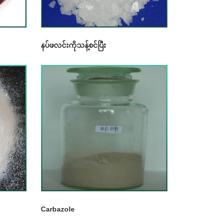
နပ်ဖလင်းကိုသန့်စင်ပြီး
Carbazole