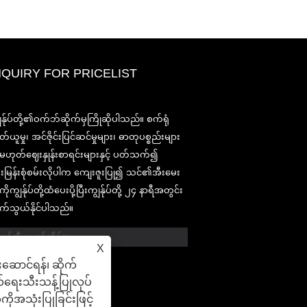
NQUIRY FOR PRICELIST
2020-CPHI ဥရောပ၊ မီလန်အောက်တ
ွန်ုပ်တို့၏ဝက်ဘ်ဆိုက်မှကြိုဆိုပါသည်။ စက်ရုံ
၁၃-၁၅၊ Booth18L33
တ်ယူမှု၊ အင်ဇိုင်းပြင်ဆင်မှုများ၊ ဓာတုပစ္စည်းများ
2021/03/30
ု့မဟုတ်ဈေးနှုန်းစာရင်းများနှင့် ပတ်သက်၍
ကျနော်တို့နှစ်ပေါင်းများစွာအတွေ့အကြုံနှင့်ငါတို့အလွန်ကောင်း
းမြန်းစုံစမ်းလိုပါက ကျေးဇူးပြု၍ သင်၏အီးမေး
ထူထောင်ရှိရာတရုတ်, ဂျပန်နှင့်ကိုရီးယားအခြေစိုက်အဓိက
manufacturering အဆောက်အ ဦ များမှ nutraceuticals, ဖြည့
ိုကျွန်ုပ်တို့ထံပေးပို့ပြီးကျွန်ုပ်တို့ ၂၄ နာရီအတွင်း
ခြင်းနှင့်အလုပ်လုပ်အစားအစာ & အဖျော်ယမကာစက်မှုလုပ်ငန်
်သွယ်နိုင်ပါသည်။
အတွက်မရှိမဖြစ်လိုအပ်သောပါဝင်ပစ္စည်းများနှင့်ထုတ်ကုန်ဖွံ့ဖြိ
စျေးကွက်နှင့်ဖြန့်ဖြူး။ အရင်းအမြစ်ရှာဖွေခြင်းတွင်ကျွန်ုပ်
တို့၏ကျွမ်းကျင်မှုနှင့်ဂုဏ်သတင်းသည်ကမ္ဘာတစ်ဝှမ်းရှိကျွန်ုပ်
X
တို့၏လုပ်ဖော်ကိုင်ဖက်များကိုအကျိုးပြုသည်။
းဆောင်ရန်၊ ဆိုက်
လ်ရေးသီးသန့်ပြုလုပ်
ိုအသုံးပြုခြင်းဖြင့်