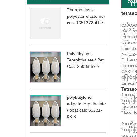
ကုန
Thermoplastic
tetras
polyester elastomer
cas: 1351272-41-7
ထပ်တူထပ
အိုင်ဒီ 
tetraso
ဆိုဒီယမ်
iminodi
Polyethylene
N- (1,2
D, L-as
Terephthalate / Pet
ထုတ်ကုန
Cas: 25038-59-9
CAS144
ပြောင်ပ
Einecs 
Tetraso
1 ။ သန့်
polybutylene
* တည်ငြ
adipate terphthalate
ခြင်းမ
/ pbat cas: 55231-
* Eco-To
08-8
2 ။ ပုဂ္
* တည်ငြ
ပေးသည