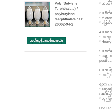
Poly (Butylene
* ဆံပင် 
Terphthalate) /
3 ။ စိုက်
polybutylene
* Micro
teerphthalate cas:
* မြေဆီ
26062-94-2
4 ။ ရေက
* အကျယ်ပ
ထုတ်ကုန်အသစ်အားလုံး
* Heavy
5 ။ စက်မ
* ပျော့
postile
6 ။ အခြာ
* အချို
ရိုးရာ 
* ဆွေးမြေ
အဆိပ်နိ
* လူကြိ
Hot Tag