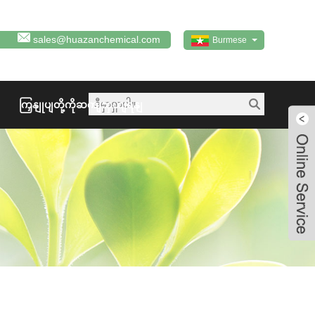
sales@huazanchemical.com
Burmese
ကြှနျုပျတို့ကိုဆကျသှယျရနျ