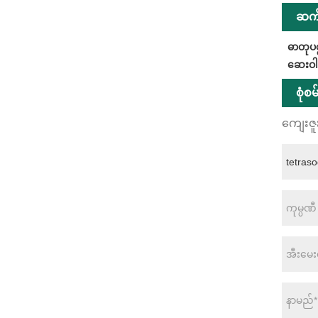
ဆက်
ဓာတုပစ
ဆေးဝါး
စုံစ
ကျေးဇူ