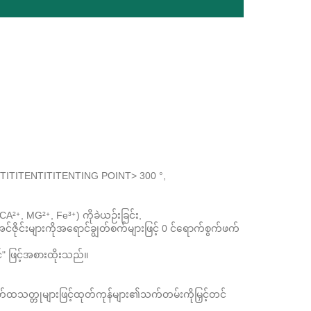
ENTITITENTITITENTING POINT> 300 °,
 (CA²⁺, MG²⁺, Fe³⁺) ကိုခဲယဉ်းခြင်း,
်ဇိုင်းများကိုအရောင်ချွတ်စက်များဖြင့် 0 င်ရောက်စွက်ဖက်
ာင်" ဖြင့်အစားထိုးသည်။
်ထသတ္တုများဖြင့်ထုတ်ကုန်များ၏သက်တမ်းကိုမြှင့်တင်