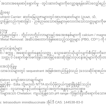
/ အသားအရေစောင့်ရှောက်မှု - တွင်းဆာလံများကိုလျှော့ချရန်ခေါင်းလျှော်ရည်န
ပျိုးရေး
nutrient Carrier: ဓာတ်မြေသွဇာများတွင်အာဟာရဓာတ်များ (ဥပမာ, သံ,
လွှာပြန်လည်ကုစားခြင်း - ညစ်ညမ်းသောမြေများမှလေးလံသောသတ္တုများကို
ုသမှု
ြန့်ပွားခြင်း - ဘွိုင်လာဘွိုင်လာများနှင့်အအေးစနစ်များကို calcium / magn
 Metal Removal: အဆိပ်အတောက်ဖြစ်စေသည့်သတ္တုများ (PBG, CD²⁺) ကို 
ှုလုပ်ငန်းစဉ်များ
ဖတ် / စက္ကူ - အရောင်ချွတ်နေစဉ်သတ္တု - သွေးဆောင်ယိုယွင်းပျက်စီးခြင်းကိ
s: သတ္တု 0 င်ရောက်စွက်ဖက်ခြင်းအားဖြင့်ဆေးဆိုးခြင်းလုပ်ငန်းစဉ်များကိုတ
းအသုံးပြုမှု
့သောဒေသများတွင် sequestrant အဖြစ်အတည်ပြုခဲ့သည် (ဒေသဆိုင်ရာစည်းမျ
chelators ကျော်အားသာချက်များ
့ခွင့်နိမ့် - Edta သို့မဟုတ် NTTA ထက်ပိုမိုလွယ်ကူစွာဖြိုခွဲနိုင်သည်။
မ့်ခြင်း - လူသားများနှင့်ပတ်ဝန်းကျင်အတွက်အန္တရာယ်ကင်းစွာ။
ုက်များသော Chelation: ကျယ်ပြန့်သော pH range ကိုဖြတ်ပြီးထိရောက်သော
s: tetrasodium iminidisuccinate အိုင်ဒီ CAS: 144538-83-0