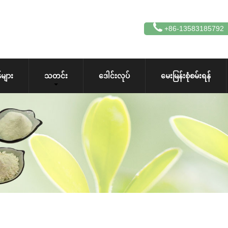
+86-13583185792
များ
သတင်း
ဒေါင်းလုပ်
မေးမြန်းစုံစမ်းရန်