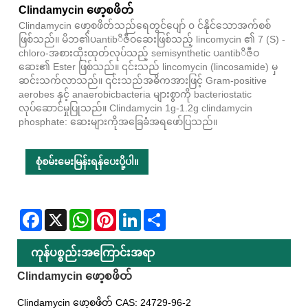
Clindamycin ဖော့စဖိတ်
Clindamycin ဖော့စဖိတ်သည်ရေတွင်ပျော် ၀ င်နိုင်သောအက်စစ်
ဖြစ်သည်။ မိဘ၏ပantibိဇီဝဆေးဖြစ်သည့် lincomycin ၏ 7 (S) -
chloro-အစားထိုးထုတ်လုပ်သည့် semisynthetic ပantibိဇီဝ
ဆေး၏ Ester ဖြစ်သည်။ ၎င်းသည် lincomycin (lincosamide) မှ
ဆင်းသက်လာသည်။ ၎င်းသည်အဓိကအားဖြင့် Gram-positive
aerobes နှင့် anaerobicbacteria များစွာကို bacteriostatic
လုပ်ဆောင်မှုပြုသည်။ Clindamycin 1g-1.2g clindamycin
phosphate: ဆေးများကိုအခြေခံအရဖော်ပြသည်။
စုံစမ်းမေးမြန်းရန်ပေးပို့ပါ။
Facebook
X
WhatsApp
Pinterest
LinkedIn
Share
ကုန်ပစ္စည်းအကြောင်းအရာ
Clindamycin ဖော့စဖိတ်
Clindamycin ဖော့စဖိတ် CAS: 24729-96-2