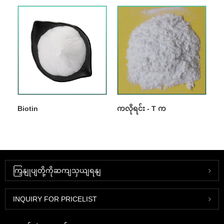
Biotin
ကလိုရင်း - T က
ကြှနျုပျတို့ကိုဆကျသှယျရနျ
INQUIRY FOR PRICELIST