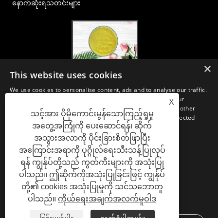
နောက်ဆုံးရသတင်းများ
×
2020-FI / HI ဥရောပ, ဖရန့်ဖတ်၊ ဒီဇင်ဘာ ၁-၃၊ Booth 30B52
This website uses cookies
2021/03/30
We use cookies to personalise content, ads and to analyse our traffic.
ကျနော်တို့နှစ်ပေါင်းများစွာအတွေ့အကြုံနှင့်ငါတို့အလွန်ကောင်းစွာထူထောင်ရှိရာ
We also share information about your use of our site with our
X
တရုတ်, ဂျပန်နှင့်ကိုရီးယားအခြေစိုက်အဓိက manufacturering အဆောက်အ ဦ
advertising and analytics partners who may combine it with other
သင့်အား ပိုမိုကောင်းမွန်သောကြည့်ရှုမှု
များမှ nutraceuticals, ဖြည့်စွက်ခြင်းနှင့်အလုပ်လုပ်အစားအစာ &
information that you’ve provided to them or that they’ve collected
အဖျော်ယမကာစက်မှုလုပ်ငန်းများအတွက်မရှိမဖြစ်လိုအပ်သောပါဝင်ပစ္စည်းများ
အတွေ့အကြုံကို ပေးဆောင်ရန်၊ ဆိုက်
from your use of their services.
နှင့်ထုတ်ကုန်ဖွံ့ဖြိုး, စျေးကွက်နှင့်ဖြန့်ဖြူး။ အရင်းအမြစ်ရှာဖွေခြင်းတွင်ကျွန်ုပ်
အသွားအလာကို ပိုင်းခြားစိတ်ဖြာပြီး
တို့၏ကျွမ်းကျင်မှုနှင့်ဂုဏ်သတင်းသည်ကမ္ဘာတစ်ဝှမ်းရှိကျွန်ုပ်
STRICTLY NECESSARY
PERFORMANCE
တို့၏လုပ်ဖော်ကိုင်ဖက်များကိုအကျိုးပြုသည်။
အကြောင်းအရာကို ပုဂ္ဂိုလ်ရေးသီးသန့်ပြုလုပ်
ရန် ကျွန်ုပ်တို့သည် ကွတ်ကီးများကို အသုံးပြု
TARGETING
FUNCTIONALITY
ပါသည်။ ဤဆိုက်ကိုအသုံးပြုခြင်းဖြင့် ကျွန်ုပ်
တို့၏ cookies အသုံးပြုမှုကို သင်သဘောတူ
UNCLASSIFIED
ပါသည်။
ကိုယ်ရေးအချက်အလက်မူဝါဒ
လင့်များ
Sitemap
RSS
XML
Privacy Policy
SHOW DETAILS