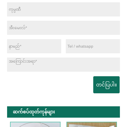
တင်ပြပါ။
ဆက်စပ်ထုတ်ကုန်များ