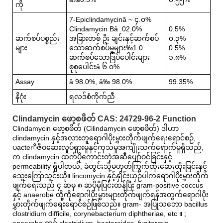
ကို
7-Epiclindamycinâ ~ ၄.၀%
Clindamycin Bâ .02.0%
0.5%
ဆက်စပ်ပစ္စည်း
အခြားတစ် ဦး ချင်းနှင့်ဆက်စပ်
၀.၃%
များ
သောဆက်စပ်မှုများ‰1.0
0.5%
ဆက်စပ်သောဒြပ်ပေါင်းများ
၁.၈%
စုစုပေါင်းâ ၆.၀%
Assay
â 98.0%, â‰ 98.0%
99.35%
နိဂုံး
ရလဒ်စံကိုက်ညီ
Clindamycin ဖော့စဖိတ် CAS: 24729-96-2 Function
Clindamycin ဖော့စဖိတ် (Cilindamycin ဖော့စဖိတ်) ဒါဟာ
clindamycin နှင့်အလားတူရောဂါပိုးမွှားတိုက်ဖျက်ရေးရောင်စဉ်,
ပacterိဇီဝဆေးလှုပ်ရှားမှုနှင့်ကုသမှုအကျိုးသက်ရောက်မှုရှိသည်,
က clindamycin ထက်ပိုကောင်းတဲ့အဆီပျော်ဝင်ခြင်းနှင့်
permeability ရှိပါတယ်, ခံတွင်းသို့မဟုတ်ကြွက်ထိုးဆေးထိုးခြင်းနှင့်
သွေးကြောသွင်းယို။ lincomycin နှင့်နှိုင်းယှဉ်ပါကရောဂါပိုးမွှားတိုက်
ဖျက်ရေးသည် ၄ ​​ဆမှ ၈ ဆပိုမိုပြင်းထန်ပြီး gram-positive coccus
နှင့် anaerobe တို့ကိုရောဂါပိုးမွှားများတိုက်ဖျက်ရန်အတွက်ရောဂါပိုး
မွှားတိုက်ဖျက်ရေးရောင်စဉ်ဖြစ်သည်။ gram- အပြုသဘော bacillus
clostridium difficile, corynebacterium diphtheriae, etc ။ ;
anaerobe တွင် clostridium, bacteroides, fusitormis,