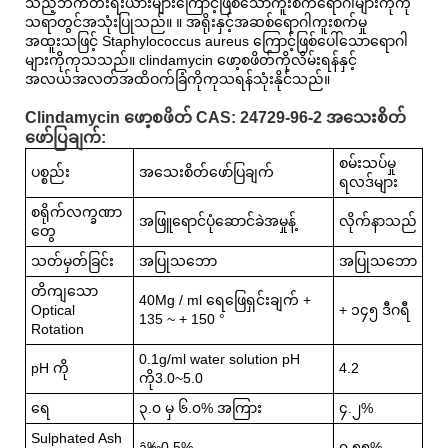
သည့်ဘက်တီးရီးယားများကြောင့်ဖြစ်သောကူးစက်ရောဂါများကိုကု
သရာတွင်အသုံးပြုသည်။ ။ အရိုးနှင့်အဆစ်ရောဂါကူးစက်မှု
အထူးသဖြင့် Staphylococcus aureus ကြောင့်ဖြစ်ပေါ်သောရောဂါ
များကိုကုသသည်။ clindamycin ဖော့စဖိတ်ကိုလိမ်းရန်နှင့်
အလယ်အလတ်အထိဝက်ခြံကိုကုသရန်သုံးနိုင်သည်။
Clindamycin ဖော့စဖိတ် CAS: 24729-96-2 အသေးစိတ်
ဖော်ပြချက်:
စမ်းသပ်မှု
ပစ္စည်း
အသေးစိတ်ဖော်ပြချက်
ရလဒ်များ
စရိုက်လက္ခဏာ
အဖြူရောင်ပုံဆောင်ခဲအမှုန့်
လိုက်နာသည်
တွေ
သတ်မှတ်ခြင်း
အပြုသဘော
အပြုသဘော
တိကျသော
40Mg / ml ရေဖြေရှင်းချက် +
Optical
+ ၁၄၅ ဒီဂရီ
135 ~ + 150 °
Rotation
0.1g/ml water solution pH
pH ကို
4.2
ကို3.0~5.0
ရေ
၃.၀ မှ ၆.၀% အကြား
၄.၂%
Sulphated Ash
â‰0.5%
၀.၅၅%