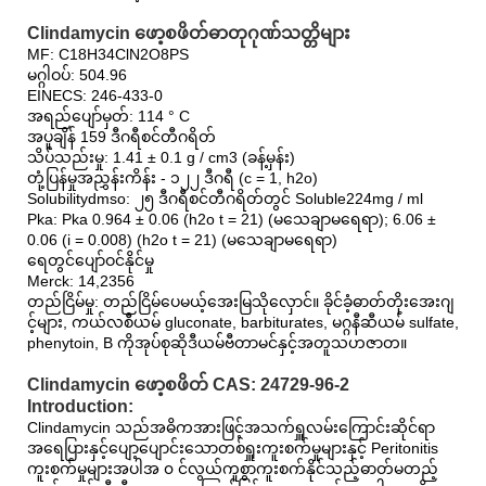
Clindamycin ဖော့စဖိတ်ဓာတုဂုဏ်သတ္တိများ
MF: C18H34ClN2O8PS
မဂ္ဂါဝပ်: 504.96
EINECS: 246-433-0
အရည်ပျော်မှတ်: 114 ° C
အပူချိန် 159 ဒီဂရီစင်တီဂရိတ်
သိပ်သည်းမှု: 1.41 ± 0.1 g / cm3 (ခန့်မှန်း)
တုံ့ပြန်မှုအညွှန်းကိန်း - ၁၂၂ ဒီဂရီ (c = 1, h2o)
Solubilitydmso: ၂၅ ဒီဂရီစင်တီဂရိတ်တွင် Soluble224mg / ml
Pka: Pka 0.964 ± 0.06 (h2o t = 21) (မသေချာမရေရာ); 6.06 ±
0.06 (i = 0.008) (h2o t = 21) (မသေချာမရေရာ)
ရေတွင်ပျော်ဝင်နိုင်မှု
Merck: 14,2356
တည်ငြိမ်မှု: တည်ငြိမ်ပေမယ့်အေးမြသိုလှောင်။ ခိုင်ခံ့ဓာတ်တိုးအေးဂျ
င့်များ, ကယ်လစီယမ် gluconate, barbiturates, မဂ္ဂနီဆီယမ် sulfate,
phenytoin, B ကိုအုပ်စုဆိုဒီယမ်ဗီတာမင်နှင့်အတူသဟဇာတ။
Clindamycin ဖော့စဖိတ် CAS: 24729-96-2
Introduction:
Clindamycin သည်အဓိကအားဖြင့်အသက်ရှူလမ်းကြောင်းဆိုင်ရာ
အရေပြားနှင့်ပျော့ပျောင်းသောတစ်ရှူးကူးစက်မှုများနှင့် Peritonitis
ကူးစက်မှုများအပါအ ၀ င်လွယ်ကူစွာကူးစက်နိုင်သည့်ဓာတ်မတည့်