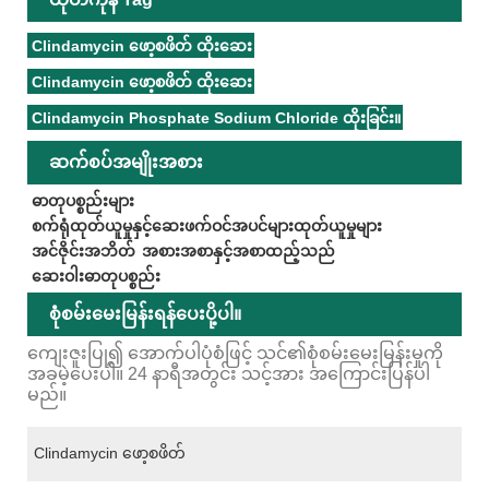
Clindamycin ဖော့စဖိတ် ထိုးဆေး
Clindamycin ဖော့စဖိတ် ထိုးဆေး
Clindamycin Phosphate Sodium Chloride ထိုးခြင်း။
ဆက်စပ်အမျိုးအစား
ဓာတုပစ္စည်းများ
စက်ရုံထုတ်ယူမှုနှင့်ဆေးဖက်ဝင်အပင်များထုတ်ယူမှုများ
အင်ဇိုင်းအဘိတ်
အစားအစာနှင့်အစာထည့်သည်
ဆေးဝါးဓာတုပစ္စည်း
စုံစမ်းမေးမြန်းရန်ပေးပို့ပါ။
ကျေးဇူးပြု၍ အောက်ပါပုံစံဖြင့် သင်၏စုံစမ်းမေးမြန်းမှုကို
အခမဲ့ပေးပါ။ 24 နာရီအတွင်း သင့်အား အကြောင်းပြန်ပါ
မည်။