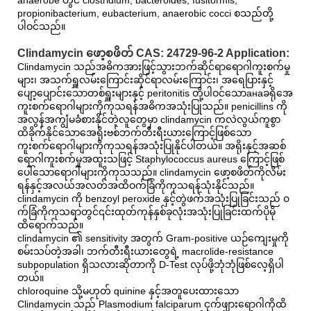
propionibacterium, eubacterium, anaerobic cocci စသည်တို့
ပါဝင်သည်။
Clindamycin ဖော့စဖိတ် CAS: 24729-96-2 Application:
Clindamycin သည်အဓိကအားဖြင့်သွားဘက်ဆိုင်ရာရောဂါကူးစက်မှု
များ၊ အသက်ရှူလမ်းကြောင်းဆိုင်ရာလမ်းကြောင်း၊ အရေပြားနှင့်
ပျော့ပျောင်းသောတစ်ရှူးများနှင့် peritonitis တို့ပါဝင်သောанаခရိုအေ
ကူးစက်ရောဂါများကိုကုသရန်အဓိကအသုံးပြုသည်။ penicillins ကို
အလွန်အကျွံမခံစားနိုင်တဲ့လူတွေမှာ clindamycin ကလဲလွယ်ကူစွာ
ထိခိုက်နိုင်သောအေရိုးဗစ်ဘက်တီးရီးယားကြောင့်ဖြစ်သော
ကူးစက်ရောဂါများကိုကုသရန်အသုံးပြုနိုင်ပါတယ်။ အရိုးနှင့်အဆစ်
ရောဂါကူးစက်မှုအထူးသဖြင့် Staphylococcus aureus ကြောင့်ဖြစ်
ပေါ်သောရောဂါများကိုကုသသည်။ clindamycin ဖော့စဖိတ်ကိုလိမ်း
ရန်နှင့်အလယ်အလတ်အထိဝက်ခြံကိုကုသရန်သုံးနိုင်သည်။
clindamycin ကို benzoyl peroxide နှင့်တွဲဖက်အသုံးပြုခြင်းသည် ၀
က်ခြံကိုကုသရာတွင်၎င်းထုတ်ကုန်နှစ်ခုလုံးအသုံးပြုခြင်းထက်ပိုမို
ထိရောက်သည်။
clindamycin ၏ sensitivity အတွက် Gram-positive ယဉ်ကျေးမှုကို
စမ်းသပ်တဲ့အခါ၊ ဘက်တီးရီးယားတွေရဲ့ macrolide-resistance
subpopulation ရှိသလားဆိုတာကို D-Test လုပ်ဖို့ဘုံဘုံဖြစ်လေ့ရှိပါ
တယ်။
chloroquine သို့မဟုတ် quinine နှင့်အတူပေးထားသော
Clindamycin သည် Plasmodium falciparum ငှက်ဖျားရောဂါကိုထိ