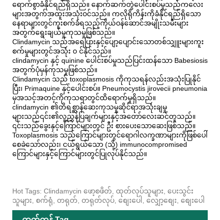
ရောက်စွာခံနိုင်ရည်ရှိသည်။ နောက်ဆက်တွဲပေါင်းစပ်မှုသည်ကလေး
များအတွက်အထူးအသုံးဝင်သည်။ ကလိုရိုကိန်းကိုခံနိုင်ရည်ရှိသော
နေရာများတွင်ကူးစက်ခံရသည့်ကိုယ်ဝန်ဆောင်အမျိုးသမီးများ
အတွက်ရွေးချယ်မှုကုသမှုဖြစ်သည်။
Clindamycin သည်အရေပြားနှင့်ပျော့ပျောင်းသောတစ်သျှူးများကူး
စက်မှုများတွင်အသုံး ၀ င်နိုင်သည်။
clindamycin နှင့် quinine ပေါင်းစပ်မှုသည်ပြင်းထန်သော Babesiosis
အတွက်ပုံမှန်ကုသမှုဖြစ်သည်။
Clindamycin သည် toxoplasmosis ကိုကုသရန်လည်းအသုံးပြုနိုင်
ပြီး၊ Primaquine နှင့်ပေါင်းစပ်။ Pneumocystis jirovecii pneumonia
မှအသင့်အတင့်ကိုကုသရာတွင်ထိရောက်မှုရှိသည်။
clindamycin ၏တိရစ္ဆာန်ဆေးကုသမှုဆိုင်ရာအသုံးချမှု
များသည်၎င်း၏လူ့ညွှန်ပြချက်များနှင့်အတော်လေးဆင်တူသည်။
၎င်းသည်ခွေးနှင့်ကြောင်များတွင် ဦး စားပေးသောဆေးဖြစ်သည်။
Toxoplasmosis သည်ကြောင်များတွင်ရောဂါလက္ခဏာများကိုဖြစ်ပေါ်
စေခဲသော်လည်း၊ ငယ်ရွယ်သော (သို့) immunocompromised
ကြောင်များနှင့်ကြောင်များတွင်ပြုလုပ်နိုင်သည်။
Hot Tags: Clindamycin ဖော့စဖိတ်, ထုတ်လုပ်သူများ, ပေးသွင်း
သူများ, စက်ရုံ, တရုတ်, တရုတ်လုပ်, စျေးပေါ, လျှော့စျေး, စျေးပေါ
ထုတ်ကုန် Tag