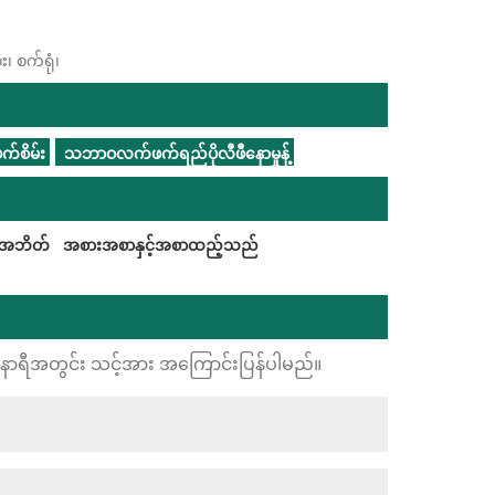
၊ စက်ရုံ၊
်စိမ်း
သဘာဝလက်ဖက်ရည်ပိုလီဖီနောမှုန့်
်းအဘိတ်
အစားအစာနှင့်အစာထည့်သည်
24 နာရီအတွင်း သင့်အား အကြောင်းပြန်ပါမည်။