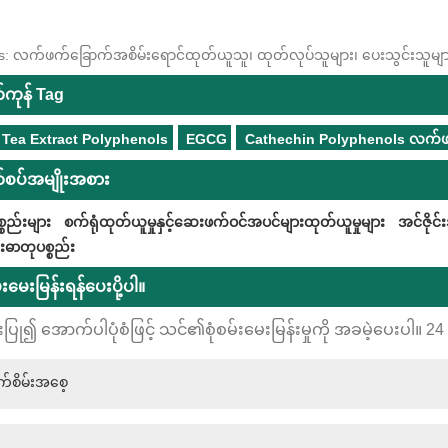
s: လက်ဖက်ခြောက်အစိမ်းရောင်ထုတ်ယူသူ၊ ထုတ်လုပ်သူများ၊ ပေးသွင်းသူများ
်ကုန် Tag
 Tea Extract Polyphenols
EGCG
Cathechin Polyphenols လက်ဖက
စပ်အမျိုးအစား
္စည်းများ
စက်ရုံထုတ်ယူမှုနှင့်ဆေးဖက်ဝင်အပင်များထုတ်ယူမှုများ
အင်ဇိုင
ဓာတုပစ္စည်း
မ်းမေးမြန်းရန်ပေးပို့ပါ။
းပြု၍ အောက်ပါပုံစံဖြင့် သင်၏စုံစမ်းမေးမြန်းမှုကို အခမဲ့ပေးပါ။ 