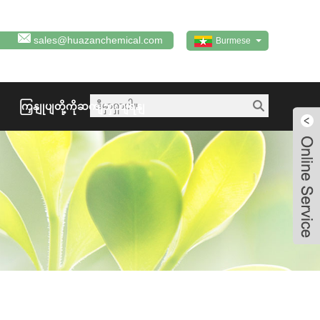
sales@huazanchemical.com
Burmese
ကြှနျုပျတို့ကိုဆကျသှယျရနျ