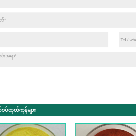
စပ်ထုတ်ကုန်များ