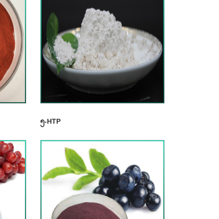
၅-HTP