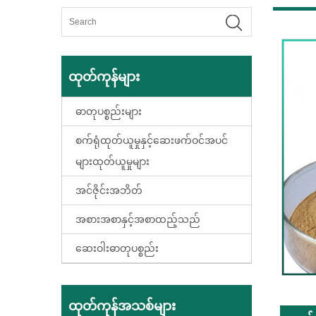
ထုတ်ကုန်များ
ဓာတုပစ္စည်းများ
စက်ရုံထုတ်ယူမှုနှင့်ဆေးဖက်ဝင်အပင်
များထုတ်ယူမှုများ
အင်ဇိုင်းအဘိတ်
အစားအစာနှင့်အစာထည့်သည်
ဆေးဝါးဓာတုပစ္စည်း
ထုတ်ကုန်အသစ်များ