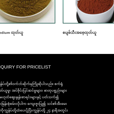
edium ထုတ်ယူ
စပျစ်သီးအစေ့ထုတ်ယူ
NQUIRY FOR PRICELIST
2020-CPHI ဥရောပ၊ မီလန်အောက်တ
ွန်ုပ်တို့၏ဝက်ဘ်ဆိုက်မှကြိုဆိုပါသည်။ စက်ရုံ
၁၃-၁၅၊ Booth18L33
တ်ယူမှု၊ အင်ဇိုင်းပြင်ဆင်မှုများ၊ ဓာတုပစ္စည်းများ
2021/03/30
ု့မဟုတ်ဈေးနှုန်းစာရင်းများနှင့် ပတ်သက်၍
ကျနော်တို့နှစ်ပေါင်းများစွာအတွေ့အကြုံနှင့်ငါတို့အလွန်ကောင်း
းမြန်းစုံစမ်းလိုပါက ကျေးဇူးပြု၍ သင်၏အီးမေး
ထူထောင်ရှိရာတရုတ်, ဂျပန်နှင့်ကိုရီးယားအခြေစိုက်အဓိက
manufacturering အဆောက်အ ဦ များမှ nutraceuticals, ဖြည့
ိုကျွန်ုပ်တို့ထံပေးပို့ပြီးကျွန်ုပ်တို့ ၂၄ နာရီအတွင်း