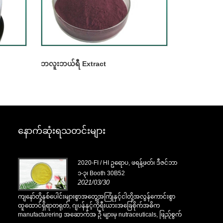
ဘလူးဘယ်ရီ Extract
နောက်ဆုံးရသတင်းများ
ိုဘာ
2020-FI / HI ဥရောပ, ဖရန့်ဖတ်၊ ဒီဇင်ဘာ
၁-၃၊ Booth 30B52
2021/03/30
စွာ
ကျနော်တို့နှစ်ပေါင်းများစွာအတွေ့အကြုံနှင့်ငါတို့အလွန်ကောင်းစွာ
ကျနော်တို့နှစ်
ထူထောင်ရှိရာတရုတ်, ဂျပန်နှင့်ကိုရီးယားအခြေစိုက်အဓိက
ထူထောင်ရှိရာ
်စွက်
manufacturering အဆောက်အ ဦ များမှ nutraceuticals, ဖြည့်စွက်
manufacturer