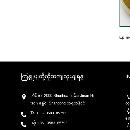
Epim
ကြှနျုပျတို့ကိုဆကျသှယျရနျ
I
လိပ်စာ: 2000 Shunhua လမ်း၊ Jinan Hi-
ကျ
tech ခရိုင်၊ Shandong တရုတ်နိုင်ငံ
ထု
သိ
Tel:
+86-13583185792
မေ
ဖုန်း:
+86-13583185792
လ်က