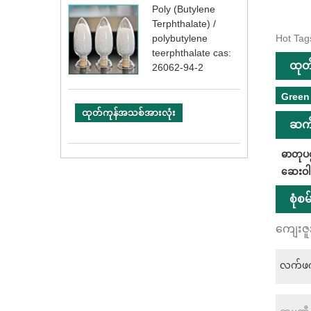
Poly (Butylene
Terphthalate) /
Hot Tag
polybutylene
teerphthalate cas:
ထုတ
26062-94-2
Green
ထုတ်ကုန်အသစ်အားလုံး
ဆက်
ဓာတုပစ
ဆေးဝါး
စုံစ
ကျေးဇူ