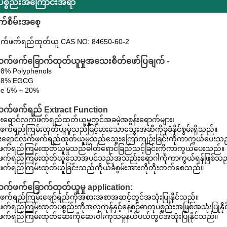
်ပစ္စည်းအကြောင်းအရာ
်စိမ်းအစေ့
က်ဖက်ရည်ထုတ်ယူ CAS NO: 84650-60-2
က်ဖက်ခြောက်ထုတ်ယူမှုအသေးစိတ်ဖော်ပြချက် -
8% Polyphenols
98% EGCG
ne 5% ~ 20%
လက်ဖက်ရည် Extract Function
်းရောင်လက်ဖက်ရည်ထုတ်ယူမှုတွင်အခမဲ့အစွန်းရောက်များ၊
က်ရည်ကြမ်းထုတ်ယူမှုသည်မြင့်မားသောသွေးအဆီကိုခုခံနိုင်စွမ်းရှိသည်။
မ်းရောင်လက်ဖက်ရည်ထုတ်ယူမှုသည်သွေးကြောကျဉ်းခြင်းကိုကာကွယ်ပေးသ
ဖက်ရည်ကြမ်းထုတ်ယူမှုသည်ဓါတ်ရောင်ခြည်သင့်ခြင်းကိုကာကွယ်ပေးသည်။
ဖက်ရည်ကြမ်းထုတ်ယူသောအပင်သည်အသည်းရောဂါကိုကာကွယ်ရန်ဖြစ်သည
ဖက်ရည်ကြမ်းထုတ်ယူခြင်းသည်ကိုယ်ခံစွမ်းအားကိုတိုးတက်စေသည်။
က်ဖက်ခြောက်ထုတ်ယူမှု application:
က်ရည်ကြမ်းဖျော်ရည်ကိုအစားအစာအဆင့်တွင်အသုံးပြုနိုင်သည်။
က်ရည်ကြမ်းထုတ်ပစ္စည်းကိုအလှကုန်နှင့်နေ့စဉ်ဓာတုပစ္စည်းအဖြစ်အသုံးပြုနိ
ဖက်ရည်ကြမ်းထုတ်ဆေးကိုဆေးဝါးကုသမှုနယ်ပယ်တွင်အသုံးပြုနိုင်သည်။