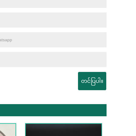
တင်ပြပါ။