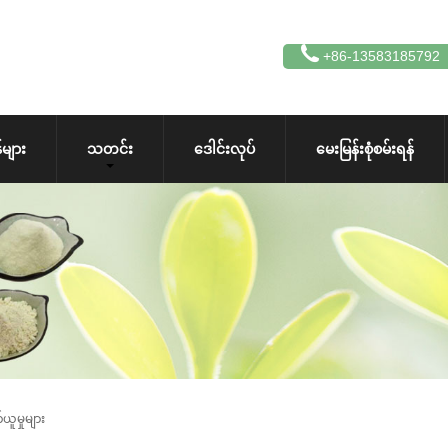
+86-13583185792
များ
သတင်း
ဒေါင်းလုပ်
မေးမြန်းစုံစမ်းရန်
ယူမှုများ