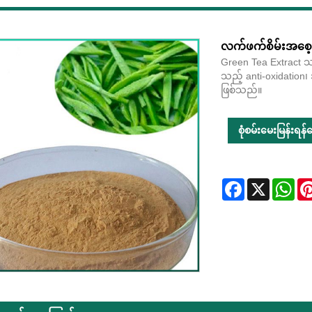
လက်ဖက်စိမ်းအစေ့
Green Tea Extract သ
သည့် anti-oxidation၊ အ
ဖြစ်သည်။
စုံစမ်းမေးမြန်းရန်ပေ
Facebook
X
Wha