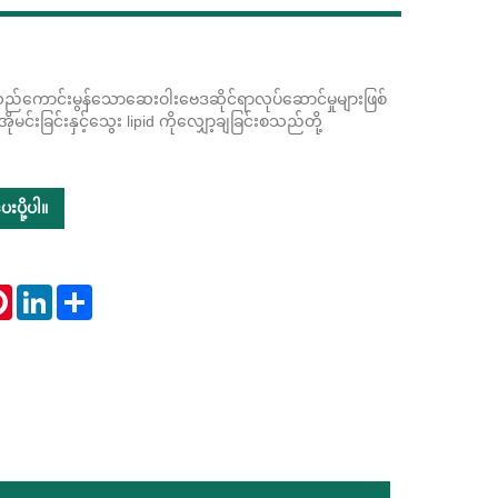
ည်ကောင်းမွန်သောဆေးဝါးဗေဒဆိုင်ရာလုပ်ဆောင်မှုများဖြစ်
Live
ိုမင်းခြင်းနှင့်သွေး lipid ကိုလျှော့ချခြင်းစသည်တို့
းပို့ပါ။
tsApp
Pinterest
LinkedIn
Share