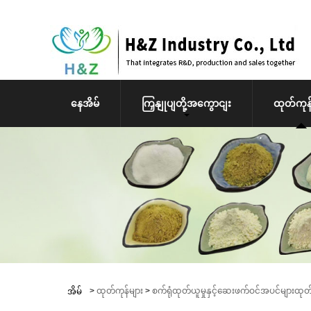
နေအိမ်
ကြှနျုပျတို့အကွောငျး
ထုတ်ကုန်
>
ထုတ်ကုန်များ
>
စက်ရုံထုတ်ယူမှုနှင့်ဆေးဖက်ဝင်အပင်များထုတ်
အိမ်