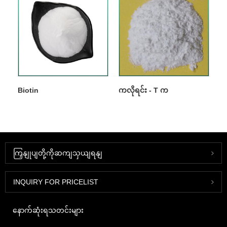
Biotin
ကလိုရင်း - T က
ကြှနျုပျတို့ကိုဆကျသှယျရနျ
INQUIRY FOR PRICELIST
နောက်ဆုံးရသတင်းများ