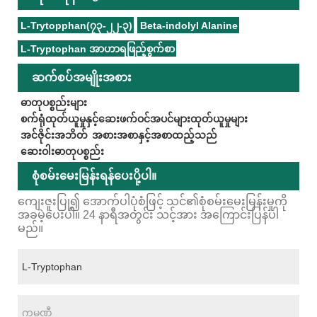
L-Trytopphan(၇၃-၂၂-၃)
Beta-indolyl Alanine
L-Tryptophan အာဟာရဖြည့်စွက်စာ
ဆက်စပ်အမျိုးအစား
ဓာတုပစ္စည်းများ
စက်ရုံထုတ်ယူမှုနှင့်ဆေးဖက်ဝင်အပင်များထုတ်ယူမှုများ
အင်ဇိုင်းအဘိတ်
အစားအစာနှင့်အစာထည့်သည်
ဆေးဝါးဓာတုပစ္စည်း
စုံစမ်းမေးမြန်းရန်ပေးပို့ပါ။
ကျေးဇူးပြု၍ အောက်ပါပုံစံဖြင့် သင်၏စုံစမ်းမေးမြန်းမှုကို
အခမဲ့ပေးပါ။ 24 နာရီအတွင်း သင့်အား အကြောင်းပြန်ပါ
မည်။