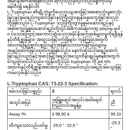
အမိုင်နိုအက်ဆစ်ဖြစ်သည်။ ဆိုလိုသည်မှာ၎င်းသည်ခန္ဓာကိုယ်မှ
ဖန်တီး၍ မရနိုင်ပါ။
L-Tryptophan ၏ချို့တဲ့မှုကိုယေဘုယျအားဖြင့်အစာစားသုံးမှုစားသုံး
ခြင်းနှင့်စွမ်းရည်ကျဆင်းခြင်းနှင့်ကြီးထွားနှုန်းနှေးကွေးခြင်းစသည်
တို့ဖြစ်သည်။ L-Tryptophan သည်ကြီးထွားမှုစွမ်းဆောင်ရည်နှင့်
အစာကျွေးမှုစွမ်းဆောင်ရည်တို့တွင်အဓိကအခန်းကဏ္ playing မှပါ
၀ င်သောကြောင့်အကောင်းဆုံးသောအမိုင်နိုအက်ဆစ်မျှတမှုကိုရရှိရန်
နှင့်တိရိစ္ဆာန်များ၊ အထူးသဖြင့်ဝက်ခြံများ၊ ကုန်ကြမ်းအတွက်
အာဟာရဖြည့်စွက်ပစ္စည်းများအဖြစ်သဘာဝကုန်ကြမ်းများမှ
အချဉ်ဖောက်ခြင်းထုတ်ကုန်ဖြစ်သည်။ နောက်ဆုံးပေါ်အချဉ်ဖောက်
ခြင်းနည်းပညာနှင့်အဆင့်မြင့်အရည်အသွေးထိန်းချုပ်မှုစနစ်အတွက်
ကျေးဇူးတင်ပါသည်။ ကျွန်ုပ်တို့သည် tryptophan ကို ၉၈.၅%
အထက်နှင့်တိရိစ္ဆာန်အစာအတွက်တသမတ်တည်းအရည်အသွေးဖြင့်
ကမ်းလှမ်းနိုင်သည်။
L-Tryptophan CAS: 73-22-3 Specification:
စမ်းသပ်ခြင်းပစ္စည်း
စံ
ရလဒ်
အဖြူရောင်အလင်းအဝါရောင်
အသွင်အပြင်
ညီ
ကြည်လင်အမှုန့်မှ
Assay /%
â 98,00 â
99.10
-29.3
တိကျသောလည်ပတ်မှု
-29,0 ° -32,8 °
°