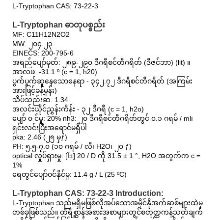
L-Tryptophan CAS: 73-22-3
L-Tryptophan ဓာတုပစ္စည်း
MF: C11H12N2O2
MW: ၂၀၄.၂၃
EINECS: 200-795-6
အရည်ပျော်မှတ်: ၂၈၉-၂၉၀ ဒီဂရီစင်တီဂရိတ် (ဒီဇင်ဘာ) (lit) ။
အာလဖ: -31.1 º (c = 1, h20)
ပွက်ပွက်ဆူနေသောနေရာ - ၃၄၂.၇၂ ဒီဂရီစင်တီဂရိတ် (အကြမ်း
အားဖြင့်ခန့်မှန်း)
သိပ်သည်းဆ: 1.34
အလင်းယိုင်ညွှန်းကိန်း - ၃၂ ဒီဂရီ (c = 1, h2o)
ပျော် ၀ င်မှု: 20% nh3: ၂၀ ဒီဂရီစင်တီဂရိတ်တွင် ၀.၁ ဂရမ် / ml၊
ရှင်းလင်းပြီးအရောင်မရှိပါ
pka: 2.46 (၂၅ မှƒ)
PH: ၅.၅-၇.၀ (၁၀ ဂရမ် / လီ၊ H2O၊ ၂၀ ƒ)
optical လှုပ်ရှားမှု: [Î±] 20 / D ကို 31.5 ± 1 °, H2O အတွက်က c =
1%
ရေတွင်ပျော်ဝင်နိုင်မှု: 11.4 g / L (25 ºC)
L-Tryptophan CAS: 73-22-3 Introduction:
L-Tryptophan သည်မရှိမဖြစ်လိုအပ်သောအမိုင်နိုအက်ဆစ်များထဲမှ
တစ်ခုဖြစ်သည်။ တိရိစ္ဆာန်အစားအစာများတွင်စတုတ္ထကန့်သတ်ချက်