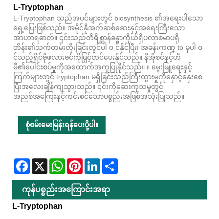
L-Tryptophan
L-Tryptophan သည်အပင်များတွင် biosynthesis ၏အရေးပါသော
ရှေ့ပြေးဖြစ်သည်။ အမိုင်နိုအက်ဆစ်ဆေးနှင့်အရေးကြီးသော
အာဟာရဓာတ်။ ၎င်းသည်တိရိစ္ဆာန်ခန္ဓာကိုယ်ရှိပလာစမာပရို
တိန်း၏သက်တမ်းတိုးခြင်းတွင်ပါ ၀ င်နိုင်ပြီး၊ အခန်းကဏ္ to မှပါ ၀
င်သည့်ရိုင်ဗိုဖလားဗင်ကိုမြှင့်တင်ပေးနိုင်သည်။ နီအိုစင်နှင့်ဟီ
မီ၏ပေါင်းစပ်မှုကိုအထောက်အကူပြုနိုင်သည်။ ။ မွေးမြူရေးနှင့်
ကြက်များတွင် tryptophan မရှိခြင်းသည်ကြီးထွားမှုကိုနှောင့်နှေးစေ
ပြီးအလေးချိန်ကျသွားသည်။ ၎င်းကိုဆေးကုသမှုတွင်
အညစ်အကြေးနှင့်ကင်းစင်သောပစ္စည်းအဖြစ်အသုံးပြုသည်။
စုံစမ်းမေးမြန်းရန်ပေးပို့ပါ။
Facebook
X
WhatsApp
Pinterest
LinkedIn
Share
ကုန်ပစ္စည်းအကြောင်းအရာ
L-Tryptophan