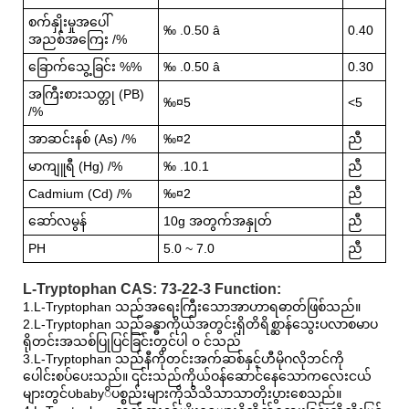
စက်နှိုးမှုအပေါ်
‰ .0.50 â
0.40
အညစ်အကြေး /%
ခြောက်သွေ့ခြင်း %%
‰ .0.50 â
0.30
အကြီးစားသတ္တု (PB)
‰¤5
<5
/%
အာဆင်းနစ် (As) /%
‰¤2
ညီ
မာကျူရီ (Hg) /%
‰ .10.1
ညီ
Cadmium (Cd) /%
‰¤2
ညီ
ဆော်လမွန်
10g အတွက်အနှုတ်
ညီ
PH
5.0 ~ 7.0
ညီ
L-Tryptophan CAS: 73-22-3 Function:
1.L-Tryptophan သည်အရေးကြီးသောအာဟာရဓာတ်ဖြစ်သည်။
2.L-Tryptophan သည်ခန္ဓာကိုယ်အတွင်းရှိတိရိစ္ဆာန်သွေးပလာစမာပ
ရိုတင်းအသစ်ပြုပြင်ခြင်းတွင်ပါ ၀ င်သည်
3.L-Tryptophan သည်နီကိုတင်းအက်ဆစ်နှင့်ဟီမိုဂလိုဘင်ကို
ပေါင်းစပ်ပေးသည်။ ၎င်းသည်ကိုယ်ဝန်ဆောင်နေသောကလေးငယ်
များတွင်ပbabyိပစ္စည်းများကိုသိသိသာသာတိုးပွားစေသည်။