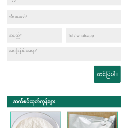
တင်ပြပါ။
ဆက်စပ်ထုတ်ကုန်များ