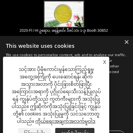
2020-FI / HI ဥရောပ, ဖရန့်ဖတ်၊ ဒီဇင်ဘာ ၁-၃၊ Booth 30B52
2021/03/30
×
This website uses cookies
ကျနော်တို့နှစ်ပေါင်းများစွာအတွေ့အကြုံနှင့်ငါတို့အလွန်ကောင်းစွာထူထောင်ရှိရာ
တရုတ်, ဂျပန်နှင့်ကိုရီးယားအခြေစိုက်အဓိက manufacturering အဆောက်အ ဦ
We use cookies to personalise content, ads and to analyse our traffic.
များမှ nutraceuticals, ဖြည့်စွက်ခြင်းနှင့်အလုပ်လုပ်အစားအစာ &
We also share information about your use of our site with our
X
အဖျော်ယမကာစက်မှုလုပ်ငန်းများအတွက်မရှိမဖြစ်လိုအပ်သောပါဝင်ပစ္စည်းများ
advertising and analytics partners who may combine it with other
နှင့်ထုတ်ကုန်ဖွံ့ဖြိုး, စျေးကွက်နှင့်ဖြန့်ဖြူး။ အရင်းအမြစ်ရှာဖွေခြင်းတွင်ကျွန်ုပ်
သင့်အား ပိုမိုကောင်းမွန်သောကြည့်ရှုမှု
information that you’ve provided to them or that they’ve collected
တို့၏ကျွမ်းကျင်မှုနှင့်ဂုဏ်သတင်းသည်ကမ္ဘာတစ်ဝှမ်းရှိကျွန်ုပ်
အတွေ့အကြုံကို ပေးဆောင်ရန်၊ ဆိုက်
from your use of their services.
တို့၏လုပ်ဖော်ကိုင်ဖက်များကိုအကျိုးပြုသည်။
အသွားအလာကို ပိုင်းခြားစိတ်ဖြာပြီး
STRICTLY NECESSARY
PERFORMANCE
အကြောင်းအရာကို ပုဂ္ဂိုလ်ရေးသီးသန့်ပြုလုပ်
ရန် ကျွန်ုပ်တို့သည် ကွတ်ကီးများကို အသုံးပြု
TARGETING
FUNCTIONALITY
ပါသည်။ ဤဆိုက်ကိုအသုံးပြုခြင်းဖြင့် ကျွန်ုပ်
လင့်များ
Sitemap
RSS
XML
Privacy Policy
တို့၏ cookies အသုံးပြုမှုကို သင်သဘောတူ
UNCLASSIFIED
ပါသည်။
ကိုယ်ရေးအချက်အလက်မူဝါဒ
SHOW DETAILS
Copyright © 2021 H&Z Industry Co., Ltd. - Plant Extracts, Enzyme Preparation, Fine