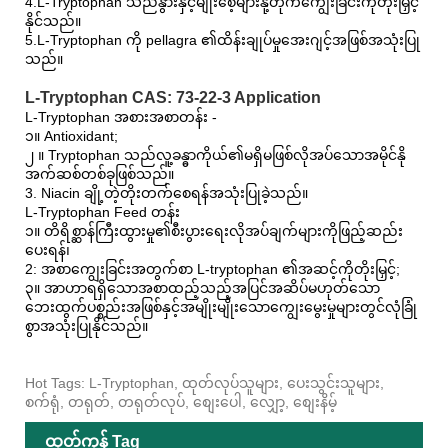
4.L-Tryptophan သည်နွားနှင့်မျိုးစေ့များနို့တိုက်ကျွေးခြင်းကိုတိုးမြှင့်
နိုင်သည်။
5.L-Tryptophan ကို pellagra ၏ထိန်းချုပ်မှုအေးဂျင့်အဖြစ်အသုံးပြု
သည်။
L-Tryptophan CAS: 73-22-3 Application
L-Tryptophan အစားအစာတန်း -
၁။ Antioxidant;
၂ ။ Tryptophan သည်လူ့ခန္ဓာကိုယ်၏မရှိမဖြစ်လိုအပ်သောအမိုင်နို
အက်ဆစ်တစ်ခုဖြစ်သည်။
3. Niacin ချို့တဲ့တိုးတက်စေရန်အသုံးပြုခဲ့သည်။
L-Tryptophan Feed တန်း
၁။ တိရိစ္ဆာန်ကြီးထွားမှု၏စီးပွားရေးလိုအပ်ချက်များကိုဖြည့်ဆည်း
ပေးရန်၊
2: အစာကျွေးခြင်းအတွက်စာ L-tryptophan ၏အဆင့်ကိုတိုးမြှင့်;
၃။ အာဟာရရှိသောအစာထည့်သည့်အပြင်အဆိပ်မဟုတ်သော
ဘေးထွက်ပစ္စည်းအဖြစ်နှင့်အမျိုးမျိုးသောကျွေးမွေးမှုများတွင်လုံခြုံ
စွာအသုံးပြုနိုင်သည်။
Hot Tags: L-Tryptophan, ထုတ်လုပ်သူများ, ပေးသွင်းသူများ,
စက်ရုံ, တရုတ်, တရုတ်လုပ်, စျေးပေါ, လျှော့, စျေးနိမ့်
ထုတ်ကုန် Tag