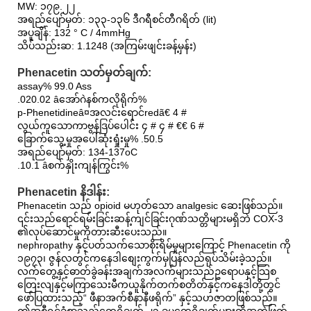
MW: ၁၇၉.၂၂
အရည်ပျော်မှတ်: ၁၃၃-၁၃၆ ဒီဂရီစင်တီဂရိတ် (lit)
အပူချိန်: 132 ° C / 4mmHg
သိပ်သည်းဆ: 1.1248 (အကြမ်းဖျင်းခန့်မှန်း)
Phenacetin သတ်မှတ်ချက်:
assay% 99.0 Ass
.020.02 âအော်ဂဲနစ်ကလိုရိုက်%
p-Phenetidineâ¤အလင်းရောင်redã€ 4 #
လွယ်ကူသောကာဗွန်ဒြပ်ပေါင်း ၄ # ၄ # €€ 6 #
ခြောက်သွေ့မှုအပေါ်ဆုံးရှုံးမှု% .50.5
အရည်ပျော်မှတ်: 134-137oC
.10.1 âစက်နှိုးကျန်ကြွင်း%
Phenacetin နိဒါန်း:
Phenacetin သည် opioid မဟုတ်သော analgesic ဆေးဖြစ်သည်။
၎င်းသည်ရောင်ရမ်းခြင်းဆန့်ကျင်ခြင်းဂုဏ်သတ္တိများမရှိဘဲ COX-3
၏လုပ်ဆောင်မှုကိုတားဆီးပေးသည်။
nephropathy နှင့်ပတ်သက်သောစိုးရိမ်မှုများကြောင့် Phenacetin ကို
၁၉၇၃၊ ဇွန်လတွင်ကနေဒါစျေးကွက်မှပြန်လည်ရုပ်သိမ်းခဲ့သည်။
လက်တွေ့နှင့်ဓာတ်ခွဲခန်းအချက်အလက်များသည်ဥရောပနှင့်သြစ
တြေးလျနှင့်မကြာသေးမီကယူနိုက်တက်စတိတ်နှင့်ကနေဒါတို့တွင်
ဖော်ပြထားသည့်“ ဖီနာအက်စီနာနီဖရိုက်” နှင့်သဟဇာတဖြစ်သည်။
ဤအစီရင်ခံစာသည်တွေ့ရှိချက် ၂၃ ခုမှတွေ့ရှိချက်များကိုအကဲဖြတ်