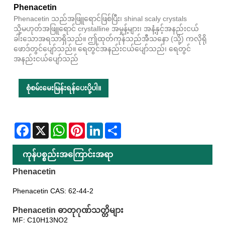
Phenacetin
Phenacetin သည်အဖြူရောင်ဖြစ်ပြီး၊ shinal scaly crystals
သို့မဟုတ်အဖြူရောင် crystalline အမှုန့်များ၊ အနံ့နှင့်အနည်းငယ်
ခါးသောအရသာရှိသည်။ ဤထုတ်ကုန်သည်အီသနော (သို့) ကလိုရို
ဖောဒ်တွင်ပျော်သည်။ ရေတွင်အနည်းငယ်ပျော်သည်၊ ရေတွင်
အနည်းငယ်ပျော်သည်
စုံစမ်းမေးမြန်းရန်ပေးပို့ပါ။
Facebook
X
WhatsApp
Pinterest
LinkedIn
Share
ကုန်ပစ္စည်းအကြောင်းအရာ
Phenacetin
Phenacetin CAS: 62-44-2
Phenacetin ဓာတုဂုဏ်သတ္တိများ
MF: C10H13NO2