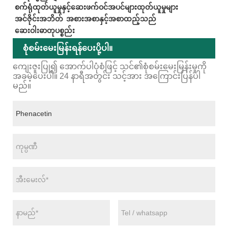
စက်ရုံထုတ်ယူမှုနှင့်ဆေးဖက်ဝင်အပင်များထုတ်ယူမှုများ
အင်ဇိုင်းအဘိတ်
အစားအစာနှင့်အစာထည့်သည်
ဆေးဝါးဓာတုပစ္စည်း
စုံစမ်းမေးမြန်းရန်ပေးပို့ပါ။
ကျေးဇူးပြု၍ အောက်ပါပုံစံဖြင့် သင်၏စုံစမ်းမေးမြန်းမှုကို
အခမဲ့ပေးပါ။ 24 နာရီအတွင်း သင့်အား အကြောင်းပြန်ပါ
မည်။