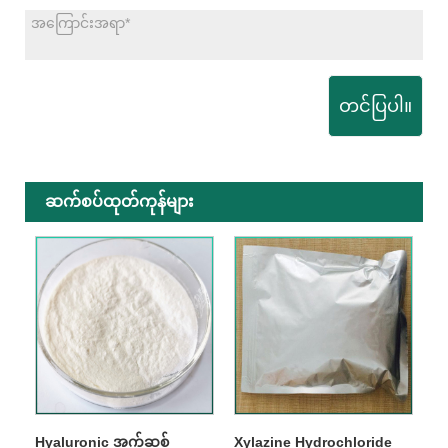
တင်ပြပါ။
ဆက်စပ်ထုတ်ကုန်များ
Hyaluronic အက်ဆစ်
Xylazine Hydrochloride