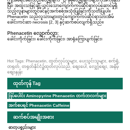
ပြီး၊ အထူးသဖြင့်ချို့ယွင်းသောကျောက်ကပ်ဆိုင်ရာလုပ်ဆောင်မှုရှိ
သည့်လူနာများတွင်ဖင်နင့်အက်စစ်အသုံးပြုခြင်းကိုသတိပြုပါ။
Phenacetin သည်လူသားများတွင်ကျောက်ကပ်ဆိုင်ရာသားအိမ်
ခေါင်းကင်ဆာ necrosis [2, 3] နှင့်ဆက်စပ်လျက်ရှိသည်။
Phenacetin လျှောက်လွှာ:
ခေါင်းကိုက်ခြင်း၊ ခေါင်းကိုက်ခြင်း၊ အာရုံကြောပျက်ခြင်း၊
Hot Tags: Phenacetin, ထုတ်လုပ်သူများ, ပေးသွင်းသူများ, စက်ရုံ,
တရုတ်, တရုတ်နိုင်ငံ၌ထုတ်လုပ်သည်, စျေးပေါ, လျှော့စျေး, အနိမ့်
စျေးနှုန်း
ထုတ်ကုန် Tag
ဒြပ်ပေါင်း Aminopyrine Phenacetin တက်ဘလက်များ
အက်စပရင် Phenacetin Caffeine
ဆက်စပ်အမျိုးအစား
ဓာတုပစ္စည်းများ