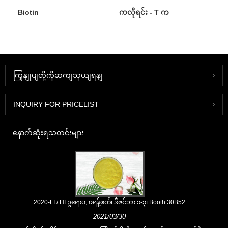
Biotin
ကလိုရင်း - T က
ကြှနျုပျတို့ကိုဆကျသှယျရနျ
INQUIRY FOR PRICELIST
နောက်ဆုံးရသတင်းများ
2020-FI / HI ဥရောပ, ဖရန့်ဖတ်၊ ဒီဇင်ဘာ ၁-၃၊ Booth 30B52
2021/03/30