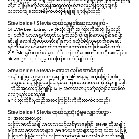
တို့၏ချိုမြိန်မှုကိုခံစားရန်အတွက်ကိုယ်အလေးချိန်လျှော့ချရန်
သဘာဝကျသောအနိမ့်ကယ်လိုရီချိုချိုများဖြစ်သည်။
Stevioside / Stevia ထုတ်ယူမှု၏အားသာချက် -
STEVIA Leaf Extractive အသုံးပြု၍ သကြားကိုအသုံးပြုသည်
၁။ စတီဗီးယားအရွက်ထုတ်ယူမှုကသင့်ကိုကျန်းမာသန်စွမ်းစေပြီး
ဆီးချိုရောဂါသို့မဟုတ်ဆီးချိုရောဂါမတိုင်မီရှိသူများကိုစစ်ဆေး
ရန်လိုအပ်သူများအတွက်အထူးအထောက်အကူဖြစ်စေနိုင်သည်။
2.Stevia ရွက်ထုတ်ယူမှုသည်သကြားကိုများစွာအစားထိုးစေသည်။
stevia ရွက်ထုတ်ယူမှုကသကြားထက်ပိုချိုသည်။
Stevioside / Stevia Extract လုပ်ဆောင်ချက် -
အမျိုးမျိုးသောအသားအရေပြproblemsနာများကိုဖြေရှင်းပါ။
- သွေးပေါင်ချိန်မြင့်မားခြင်းနှင့်သကြားဓာတ်ပမာဏကိုထိန်းချုပ်ပါ။
- ကိုယ်အလေးချိန်ကျပြီး fatty အစားအစာများကိုလိုချင်သောစိတ်
လျော့နည်းစေသည်။
In” သွေးယိုစီးမှုသည်အစာကြေခြင်းကိုတိုးတက်စေသည်။
Stevioside / Stevia ထုတ်ယူသုံးစွဲမှုလျှောက်လွှာ -
၁။ အစားအစာများ။
သကြားဓာတ်အမျိုးအစားအသစ်တစ်ခုအနေဖြင့်၊ stevia ကိုအမျိုး
မျိုးသောအစားအစာများ၊ အဖျော်ယမကာများတွင်ကျယ်ကျယ်ပြန့်
ပြန့်အသုံးပြုနိုင်သည်။ သကြားထုတ်ကုန်အားလုံးနီးပါးသည်အချို့