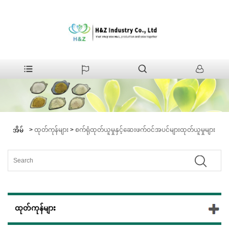
>
ထုတ်ကုန်များ
>
စက်ရုံထုတ်ယူမှုနှင့်ဆေးဖက်ဝင်အပင်များထုတ်ယူမှုများ
အိမ်
ထုတ်ကုန်များ