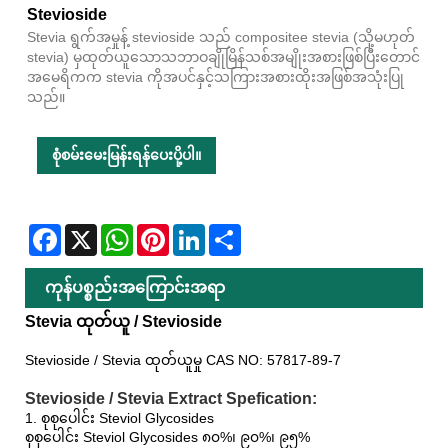
Stevioside
Stevia ရွက်အမှုန့် stevioside သည် compositee stevia (သို့မဟုတ်
stevia) မှထုတ်ယူသောသဘာဝချိုမြိန်သစ်အမျိုးအစားဖြစ်ပြီးတောင်
အမေရိကက stevia ကိုအပင်နှင့်သကြားအစားထိုးအဖြစ်အသုံးပြု
သည်။
စုံစမ်းမေးမြန်းရန်ပေးပို့ပါ။
Facebook
X
WhatsApp
Pinterest
LinkedIn
Share
ကုန်ပစ္စည်းအကြောင်းအရာ
Stevia ထုတ်ယူ / Stevioside
Stevioside / Stevia ထုတ်ယူမှု CAS NO: 57817-89-7
Stevioside / Stevia Extract Spefication:
1. စုစုပေါင်း Steviol Glycosides
စုစုပေါင်း Steviol Glycosides ၈၀%၊ ၉၀%၊ ၉၅%