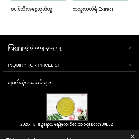
စပျစ်သီးအစေ့ထုတ်ယူ
ဘလူးဘယ်ရီ Extract
ကြှနျုပျတို့ကိုဆကျသှယျရနျ
INQUIRY FOR PRICELIST
နောက်ဆုံးရသတင်းများ
2020-FI / HI ဥရောပ, ဖရန့်ဖတ်၊ ဒီဇင်ဘာ ၁-၃၊ Booth 30B52
2021/03/30
×