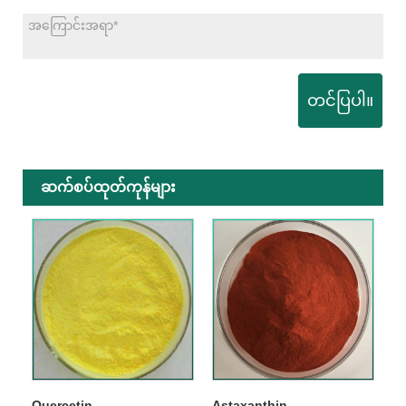
တင်ပြပါ။
ဆက်စပ်ထုတ်ကုန်များ
Quercetin
Astaxanthin