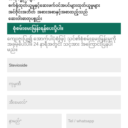
စက်ရုံထုတ်ယူမှုနှင့်ဆေးဖက်ဝင်အပင်များထုတ်ယူမှုများ
အင်ဇိုင်းအဘိတ်
အစားအစာနှင့်အစာထည့်သည်
ဆေးဝါးဓာတုပစ္စည်း
စုံစမ်းမေးမြန်းရန်ပေးပို့ပါ။
ကျေးဇူးပြု၍ အောက်ပါပုံစံဖြင့် သင်၏စုံစမ်းမေးမြန်းမှုကို
အခမဲ့ပေးပါ။ 24 နာရီအတွင်း သင့်အား အကြောင်းပြန်ပါ
မည်။