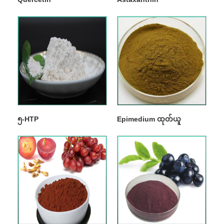
၅-HTP
Epimedium ထုတ်ယူ