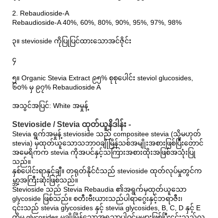
2. Rebaudioside-A
Rebaudioside-A 40%, 60%, 80%, 90%, 95%, 97%, 98%
၃။ stevioside ကိုပြုပြင်ထားသောအင်ဇိုင်း
၄
၅။ Organic Stevia Extract ၉၅% စုစုပေါင်း steviol glucosides,
၆၀% မှ ၉၇% Rebaudioside A
အသွင်အပြင်: White အမှုန့်
Stevioside / Stevia ထုတ်ယူနိဒါန်း -
Stevia ရွက်အမှုန့် stevioside သည် compositee stevia (သို့မဟုတ်
stevia) မှထုတ်ယူသောသဘာဝချိုမြိန်သစ်အမျိုးအစားဖြစ်ပြီးတောင်
အမေရိကက stevia ကိုအပင်နှင့်သကြားအစားထိုးအဖြစ်အသုံးပြု
သည်။
နှစ်ပေါင်းရာနှင့်ချီ။ တရုတ်နိုင်ငံသည် stevioside ထုတ်လုပ်မှုတွင်က
မ္ဘာ့အကြီးဆုံးဖြစ်သည်။
Stevioside သည် Stevia Rebaudia ၏အရွက်မှထုတ်ယူသော
glycoside ဖြစ်သည်။ စတီးဗီးယားသည်ပါရာဂွေးနှင့်ဘရာဇီး၊
၎င်းသည် stevia glycosides နှင့် stevia glycosides, B, C, D နှင့် E
တို့မှ glycosides မှချိုမြိန်သောအရသာပါဝင်မှုများဖြစ်ပြီး၎င်းသည်လူ