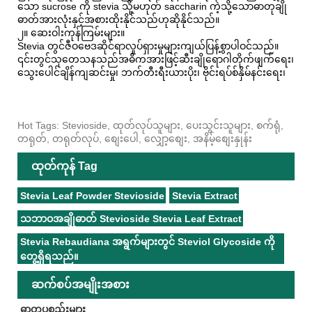
သော sucrose ကို stevia သို့မဟုတ် saccharin ကဲ့သို့သောဓာတုချို
ဓာတ်အားလုံးနှင့်အစားထိုးနိုင်သည်ဟုဆိုနိုင်သည်။
၂။ ဆေးဝါးကုန်ကြမ်းများ။
Stevia တွင်ဇီဝဗေဒဆိုင်ရာလှုပ်ရှားမှုများကျယ်ပြန့်စွာပါဝင်သည်။
၎င်းတွင်သုတေသနသည်အဓိကအားဖြင့်ဆီးချိုရောဂါတိုက်ဖျက်ရေး၊
သွေးပေါင်ချိန်ကျဆင်းမှု၊ ဘက်တီးရီးယားပိုး၊ ဗိုင်းရပ်စ်နှိမ်နင်းရေး၊
Hot Tags: Stevioside, ထုတ်လုပ်သူများ, ပေးသွင်းသူများ, စက်ရုံ,
တရုတ်, တရုတ်လုပ်, စျေးပေါ, လျှော့စျေး, အနိမ့်စျေးနှုန်း
ထုတ်ကုန် Tag
Stevia Leaf Powder Stevioside
Stevia Extract
သဘာဝအချိုဓာတ် Stevioside Stevia Leaf Extract
Stevia Rebaudiana အရွက်များတွင် Steviol Glycoside ကို
တွေ့ရှိရသည်။
ဆက်စပ်အမျိုးအစား
ဓာတုပစ္စည်းများ