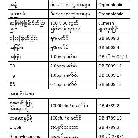
အနံ့
ဝိသေသလက္ခဏာများ
Organoleptic
မြည်းစမ်း
ဝိသေသလက္ခဏာများ
Organoleptic
ဆန်ခါခွဲခြမ်းစိတ်ဖြာ
100% 80 ကွက်
80mesh
ခြင်း
ဖြတ်သန်းရတယ်
မျက်နှာပြင်
ခန်းခြောက်ခြင်း
၅% မက်စ်
GB 5009.3
အဖြစ်h
၅% မက်စ်
GB 5009.4
အဖြစ်
1.0ppm မက်စ်
GB ကို 5009,11
PB
2.0ppm မက်စ်
GB 5009.12
Hg
1.0ppm မက်စ်.
GB 5009.17
စီဒီ
0.1ppm မက်စ်
GB 5009.15
အဏုဇီဝဗေဒ
စုစုပေါင်းပြား
10000cfu / g မက်စ်။
GB 4789.2
အရေအတွက်
တဆေးနှင့်မှို
100cfu / g မက်စ်
GB 4789,15
E.Coli
အပျက်သဘော
GB 4789.3
Staphylococcus
အပျက်သဘော
GB ကို 29921