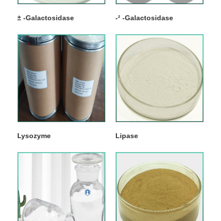
± -Galactosidase
-² -Galactosidase
Lysozyme
Lipase