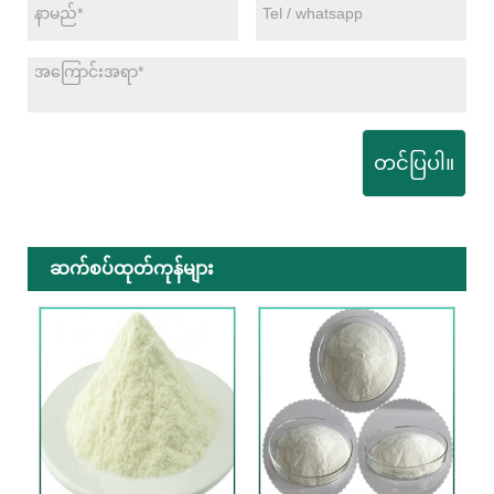
တင်ပြပါ။
ဆက်စပ်ထုတ်ကုန်များ