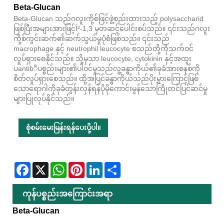
Beta-Glucan
Beta-Glucan သည်ဂလူးကို့စ်ဖြင့်ဖွဲ့စည်းထားသည့် polysaccharid
ဖြစ်ပြီးအများအားဖြင့်Î²-1,3 မှတဆင့်ပေါင်းစပ်သည်။ ၎င်းသည်ဂလူး
ကို့စ်ကွင်းဆက်၏ဆက်သွယ်မှုပုံစံဖြစ်သည်။ ၎င်းသည်
macrophage နှင့် neutrophil leucocyte စသည်တို့ကိုသက်ဝင်
လှုပ်ရှားစေနိုင်သည်။ သို့မှသာ leucocyte, cytokinin နှင့်အထူး
ပantibိပစ္စည်းများ၏ပါဝင်မှုသည်လူ့ခန္ဓာကိုယ်၏ခုခံအားစနစ်ကို
စိတ်လှုပ်ရှားစေသည်။ ထို့အပြင်ခန္ဓာကိုယ်သည်ပိုးမွှားကြောင့်ဖြစ်
သောရောဂါကိုခုခံတွန်းလှန်ရန်ပိုမိုကောင်းမွန်သောကြိုတင်ပြင်ဆင်မှု
များပြုလုပ်နိုင်သည်။
စုံစမ်းမေးမြန်းရန်ပေးပို့ပါ။
Facebook
X
WhatsApp
Pinterest
LinkedIn
Share
ကုန်ပစ္စည်းအကြောင်းအရာ
Beta-Glucan