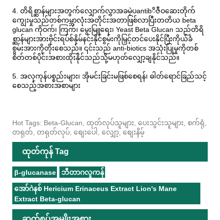
4. တိရိစ္ဆာန်များအတွက်လျှောက်လွှာအခမဲ့ပantibိဇီဝဆေးတိုက်
ကျွေးမှုသည်တစ်ကမ္ဘာလုံးအတိုင်းအတာဖြစ်လာပြီးတတိယ beta
glucan ကိုဝက်၊ ကြက်၊ မွေးမြူရေး၊ Yeast Beta Glucan သည်တိရိ
စ္ဆာန်များအားဗိုင်းရပ်စ်နှိမ်နင်းနိုင်စွမ်းကိုမြှင့်တင်ပေးနိုင်ပြီးကိုယ်ခံ
စွမ်းအားကိုတိုးစေသည်။ ၎င်းသည် anti-biotics အသုံးပြုမှုကိုတစ်
စိတ်တစ်ပိုင်းအစားထိုးနိုင်သည်သို့မဟုတ်လျှော့ချနိုင်သည်။
5. အလှကုန်ပစ္စည်းများ၊ အိုမင်းခြင်းမဖြစ်စေရန်၊ ဓါတ်ရောင်ခြည်သင့်
စေသည့်အစားအစာများ
Hot Tags: Beta-Glucan, ထုတ်လုပ်သူများ, ပေးသွင်းသူများ, စက်ရုံ,
တရုတ်, တရုတ်လုပ်, စျေးပေါ, လျှော့, စျေးနိမ့်
ထုတ်ကုန် Tag
β-glucanase
ဘီတာဂလူကန်
အော်ဂဲနစ် Hericium Erinaceus Extract Lion's Mane
Extract Beta-glucan
ဆက်စပ်အမျိုးအစား