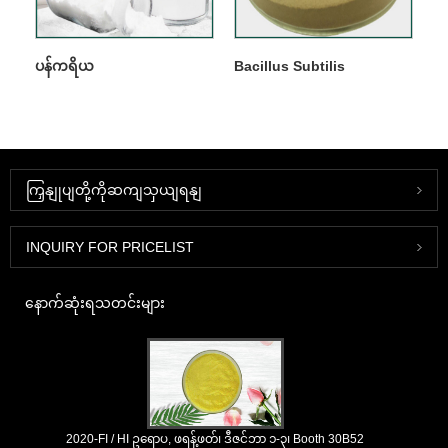
ပန်ကရိယ
Bacillus Subtilis
ကြှနျုပျတို့ကိုဆကျသှယျရနျ
INQUIRY FOR PRICELIST
နောက်ဆုံးရသတင်းများ
2020-FI / HI ဥရောပ, ဖရန့်ဖတ်၊ ဒီဇင်ဘာ ၁-၃၊ Booth 30B52