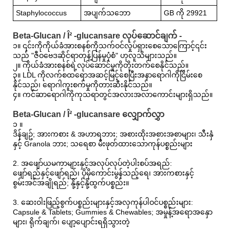
Staphylococcus
အပျက်သဘော
GB ကို 29921
Beta-Glucan / Î² -glucansare လုပ်ဆောင်ချက် -
၁။ ၎င်းကိုကိုယ်ခံအားစနစ်ကိုသက်ဝင်လှုပ်ရှားစေသောကြောင့်၎င်း
သည် "ဇီဝဗေဒဆိုင်ရာတုန့်ပြန်မှုပုံစံ" ဟုလူသိများသည်။
၂။ ကိုယ်ခံအားစနစ်ရဲ့လုပ်ဆောင်မှုကိုတိုးတက်စေနိုင်သည်။
၃။ LDL ကိုလက်စထရောအဆင့်မြင့်စေပြီးအနာရောဂါကိုငြိမ်းစေ
နိုင်သည်၊ ရောဂါကူးစက်မှုကိုတားဆီးနိုင်သည်။
၄။ ကင်ဆာရောဂါကိုကုသရာတွင်အလားအလာကောင်းများရှိသည်။
Beta-Glucan / Î² -glucansare လျှောက်လွှာ
၁ ။
ဒိန်ချဥ်; အားကစား & အဟာရဘား; အစားထိုးအစားအစာများ၊ သီးနှံ
နှင့် Granola ဘား; သရေစာ မီးဖုတ်ထားသောကုန်ပစ္စည်းများ
2. အဖျော်ယမကာများနှင့်အလုပ်လုပ်တဲ့ပါးစပ်အရည်:
ဖျော်ရည်နှင့်ဖျော်ရည်၊ ပိုမိုကောင်းမွန်သည့်ရေ၊ အားကစားနှင့်
စွမ်းအင်အချိုရည်; နို့နှင့်နို့ထွက်ပစ္စည်း။
3. ဆေးဝါးဖြည့်စွက်ပစ္စည်းများနှင့်အလှကုန်ပါဝင်ပစ္စည်းများ:
Capsule & Tablets; Gummies & Chewables; အမှုန့်အရောအနှော
များ၊ ရိုက်ချက်၊ ပျော့ပျောင်းရရှိသွားတဲ့