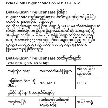
Beta-Glucan / Î²-glucansare CAS NO: 9051-97-2
Beta-Glucan / Î²-glucansare နိဒါန်း:
Î² -glucansare သည်မတူညီသောမော်လီကျူးအုပ်စုတစ်စုဖြစ်ပြီး
မော်လီကျူးအစုလိုက်၊ ပျော်ဝင်မှု၊
၎င်းတို့သည်အများအားဖြင့်အပင်များ၌ cellulose၊ သီးနှံအနှံများ၊ ဆဲ
လ်နံရံများ၏နံရံများ၊ မှိုများ၊ မှိုများနှင့်ဘက်တီးရီးယားများကဲ့သို့
အဖြစ်များသည်။ betaglucans အချို့ပုံစံများသည်လူ့အာဟာရ
အတွက် texturingagents နှင့်ပျော်ဝင်အမျှင်ဓာတ်ဖြည့်တင်းခြင်း
ကဲ့သို့အသုံးဝင်သည်။ သို့သော်စိုက်ခင်းလုပ်ကိုင်ရန်အတွက်
ပြproblemနာဖြစ်နိုင်သည်။
Beta-Glucan / Î²-glucansare သတ်မှတ်ချက်:
၂၀%၊ ၅၀%၊ ၇၀%၊ ၈၀%၊ ၈၅%
စမ်းသပ်ခြင်း
အကြောင်းအရာ
အသေးစိတ်ဖော်ပြချက်
နည်းလမ်း
အဖြစ်seta Beta ကို
70% Min ။
HPLC
Glucan
ရုပ်ပိုင်းဆိုင်ရာ & ဓာတုထိန်းချုပ်မှု
အဝါရောင်အဝါရောင်
အသွင်အပြင်
အမြင်အာရုံ
အမှုန့်မှအဖြူ