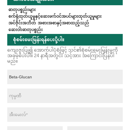
ဓာတုပစ္စည်းများ
စက်ရုံထုတ်ယူမှုနှင့်ဆေးဖက်ဝင်အပင်များထုတ်ယူမှုများ
အင်ဇိုင်းအဘိတ်
အစားအစာနှင့်အစာထည့်သည်
ဆေးဝါးဓာတုပစ္စည်း
စုံစမ်းမေးမြန်းရန်ပေးပို့ပါ။
ကျေးဇူးပြု၍ အောက်ပါပုံစံဖြင့် သင်၏စုံစမ်းမေးမြန်းမှုကို
အခမဲ့ပေးပါ။ 24 နာရီအတွင်း သင့်အား အကြောင်းပြန်ပါ
မည်။