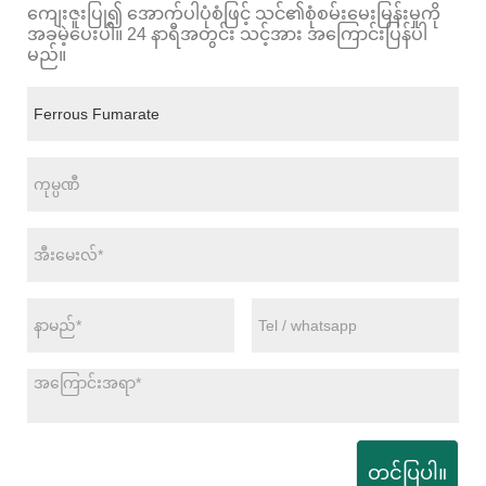
ကျေးဇူးပြု၍ အောက်ပါပုံစံဖြင့် သင်၏စုံစမ်းမေးမြန်းမှုကို
အခမဲ့ပေးပါ။ 24 နာရီအတွင်း သင့်အား အကြောင်းပြန်ပါ
မည်။
တင်ပြပါ။