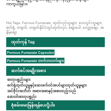
ကာကွယ်ခြင်း။
Hot Tags: Ferrous Fumarate, ထုတ်လုပ်သူများ, ပေးသွင်းသူများ,
စက်ရုံ, တရုတ်, တရုတ်နိုင်ငံတွင်ထုတ်လုပ်, စျေးပေါ, လျှော့စျေး, အ
နိမ့်စျေး
ထုတ်ကုန် Tag
Ferrous Fumarate Capsules
Ferrous Fumarate တက်ဘလက်များ
ဆက်စပ်အမျိုးအစား
ဓာတုပစ္စည်းများ
စက်ရုံထုတ်ယူမှုနှင့်ဆေးဖက်ဝင်အပင်များထုတ်ယူမှုများ
အင်ဇိုင်းအဘိတ်
အစားအစာနှင့်အစာထည့်သည်
ဆေးဝါးဓာတုပစ္စည်း
စုံစမ်းမေးမြန်းရန်ပေးပို့ပါ။