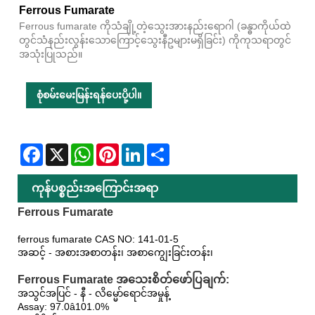
Ferrous Fumarate
Ferrous fumarate ကိုသံချို့တဲ့သွေးအားနည်းရောဂါ (ခန္ဓာကိုယ်ထဲ
တွင်သံနည်းလွန်းသောကြောင့်သွေးနီဥများမရှိခြင်း) ကိုကုသရာတွင်
အသုံးပြုသည်။
စုံစမ်းမေးမြန်းရန်ပေးပို့ပါ။
Facebook
X
WhatsApp
Pinterest
LinkedIn
Share
ကုန်ပစ္စည်းအကြောင်းအရာ
Ferrous Fumarate
ferrous fumarate CAS NO: 141-01-5
အဆင့် - အစားအစာတန်း၊ အစာကျွေးခြင်းတန်း၊
Ferrous Fumarate အသေးစိတ်ဖော်ပြချက်:
အသွင်အပြင် - နီ - လိမ္မော်ရောင်အမှုန့်
Assay: 97.0â101.0%