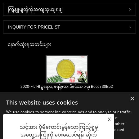
ကြှနျုပျတို့ကိုဆကျသှယျရနျ
INQUIRY FOR PRICELIST
နောက်ဆုံးရသတင်းများ
2020-FI / HI ဥရောပ, ဖရန့်ဖတ်၊ ဒီဇင်ဘာ ၁-၃၊ Booth 30B52
2021/03/30
×
This website uses cookies
ကျနော်တို့နှစ်ပေါင်းများစွာအတွေ့အကြုံနှင့်ငါတို့အလွန်ကောင်းစွာထူထောင်ရှိရာ
တရုတ်, ဂျပန်နှင့်ကိုရီးယားအခြေစိုက်အဓိက manufacturering အဆောက်အ ဦ
We use cookies to personalise content, ads and to analyse our traffic.
များမှ nutraceuticals, ဖြည့်စွက်ခြင်းနှင့်အလုပ်လုပ်အစားအစာ &
We also share information about your use of our site with our
X
အဖျော်ယမကာစက်မှုလုပ်ငန်းများအတွက်မရှိမဖြစ်လိုအပ်သောပါဝင်ပစ္စည်းများ
advertising and analytics partners who may combine it with other
နှင့်ထုတ်ကုန်ဖွံ့ဖြိုး, စျေးကွက်နှင့်ဖြန့်ဖြူး။ အရင်းအမြစ်ရှာဖွေခြင်းတွင်ကျွန်ုပ်
သင့်အား ပိုမိုကောင်းမွန်သောကြည့်ရှုမှု
information that you’ve provided to them or that they’ve collected
တို့၏ကျွမ်းကျင်မှုနှင့်ဂုဏ်သတင်းသည်ကမ္ဘာတစ်ဝှမ်းရှိကျွန်ုပ်
အတွေ့အကြုံကို ပေးဆောင်ရန်၊ ဆိုက်
from your use of their services.
တို့၏လုပ်ဖော်ကိုင်ဖက်များကိုအကျိုးပြုသည်။