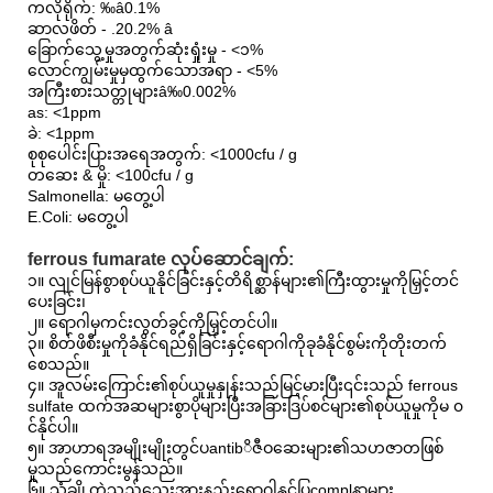
ကလိုရိုက်: ‰â0.1%
ဆာလဖိတ် - .20.2% â
ခြောက်သွေ့မှုအတွက်ဆုံးရှုံးမှု - <၁%
လောင်ကျွမ်းမှုမှထွက်သောအရာ - <5%
အကြီးစားသတ္တုများâ‰0.002%
as: <1ppm
ခဲ: <1ppm
စုစုပေါင်းပြားအရေအတွက်: <1000cfu / g
တဆေး & မှို: <100cfu / g
Salmonella: မတွေ့ပါ
E.Coli: မတွေ့ပါ
ferrous fumarate လုပ်ဆောင်ချက်:
၁။ လျင်မြန်စွာစုပ်ယူနိုင်ခြင်းနှင့်တိရိစ္ဆာန်များ၏ကြီးထွားမှုကိုမြှင့်တင်
ပေးခြင်း၊
၂။ ရောဂါမှကင်းလွတ်ခွင့်ကိုမြှင့်တင်ပါ။
၃။ စိတ်ဖိစီးမှုကိုခံနိုင်ရည်ရှိခြင်းနှင့်ရောဂါကိုခုခံနိုင်စွမ်းကိုတိုးတက်
စေသည်။
၄။ အူလမ်းကြောင်း၏စုပ်ယူမှုနှုန်းသည်မြင့်မားပြီး၎င်းသည် ferrous
sulfate ထက်အဆများစွာပိုများပြီးအခြားဒြပ်စင်များ၏စုပ်ယူမှုကိုမ ၀
င်နိုင်ပါ။
၅။ အာဟာရအမျိုးမျိုးတွင်ပantibိဇီဝဆေးများ၏သဟဇာတဖြစ်
မှုသည်ကောင်းမွန်သည်။
၆။ သံချို့တဲ့သည့်သွေးအားနည်းရောဂါနှင့်ပြcomplနာများ