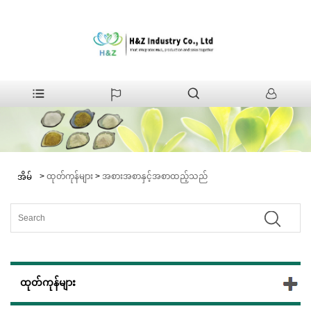
>
ထုတ်ကုန်များ
>
အစားအစာနှင့်အစာထည့်သည်
အိမ်
ထုတ်ကုန်များ