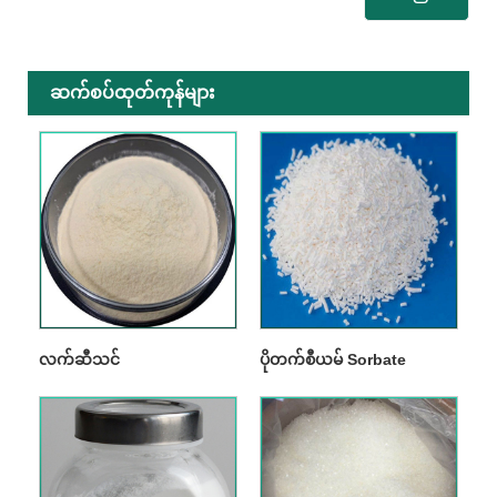
ဆက်စပ်ထုတ်ကုန်များ
လက်ဆီသင်
ပိုတက်စီယမ် Sorbate