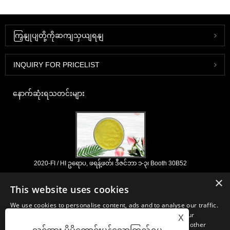
ကြှနျုပျတို့ကိုဆကျသှယျရနျ
INQUIRY FOR PRICELIST
နောက်ဆုံးရသတင်းများ
2020-FI / HI ဥရောပ, ဖရန့်ဖတ်၊ ဒီဇင်ဘာ ၁-၃၊ Booth 30B52
2021/03/30
×
This website uses cookies
ကျနော်တို့နှစ်ပေါင်းများစွာအတွေ့အကြုံနှင့်ငါတို့အလွန်ကောင်းစွာထူထောင်ရှိရာ
တရုတ်, ဂျပန်နှင့်ကိုရီးယားအခြေစိုက်အဓိက manufacturering အဆောက်အ ဦ
We use cookies to personalise content, ads and to analyse our traffic.
များမှ nutraceuticals, ဖြည့်စွက်ခြင်းနှင့်အလုပ်လုပ်အစားအစာ &
We also share information about your use of our site with our
X
အဖျော်ယမကာစက်မှုလုပ်ငန်းများအတွက်မရှိမဖြစ်လိုအပ်သောပါဝင်ပစ္စည်းများ
advertising and analytics partners who may combine it with other
နှင့်ထုတ်ကုန်ဖွံ့ဖြိုး, စျေးကွက်နှင့်ဖြန့်ဖြူး။ အရင်းအမြစ်ရှာဖွေခြင်းတွင်ကျွန်ုပ်