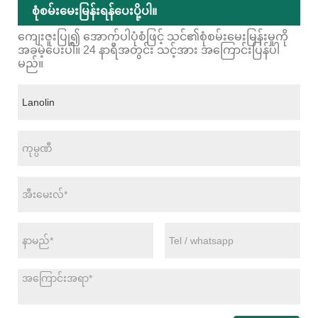
စုံစမ်းမေးမြန်းရန်ပေးပို့ပါ။
ကျေးဇူးပြု၍ အောက်ပါပုံစံဖြင့် သင်၏စုံစမ်းမေးမြန်းမှုကို
အခမဲ့ပေးပါ။ 24 နာရီအတွင်း သင့်အား အကြောင်းပြန်ပါ
မည်။