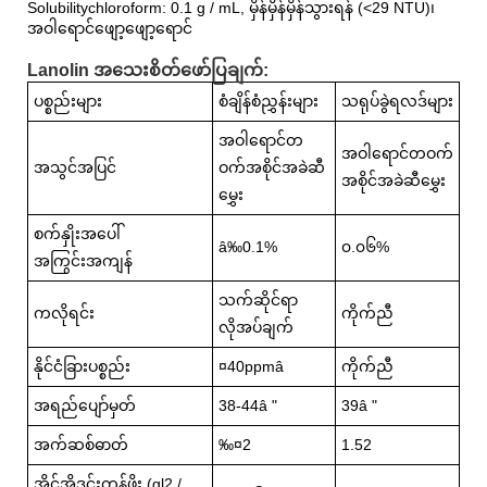
Solubilitychloroform: 0.1 g / mL, မှိန်မှိန်မှိန်သွားရန် (<29 NTU)၊
အဝါရောင်ဖျော့ဖျော့ရောင်
Lanolin အသေးစိတ်ဖော်ပြချက်:
ပစ္စည်းများ
စံချိန်စံညွှန်းများ
သရုပ်ခွဲရလဒ်များ
အဝါရောင်တ
အဝါရောင်တဝက်
အသွင်အပြင်
ဝက်အစိုင်အခဲဆီ
အစိုင်အခဲဆီမွှေး
မွှေး
စက်နှိုးအပေါ်
â‰0.1%
၀.၀၆%
အကြွင်းအကျန်
သက်ဆိုင်ရာ
ကလိုရင်း
ကိုက်ညီ
လိုအပ်ချက်
နိုင်ငံခြားပစ္စည်း
¤40ppmâ
ကိုက်ညီ
အရည်ပျော်မှတ်
38-44â "
39â "
အက်ဆစ်ဓာတ်
‰¤2
1.52
အိုင်အိုဒင်းတန်ဖိုး (gl2 /