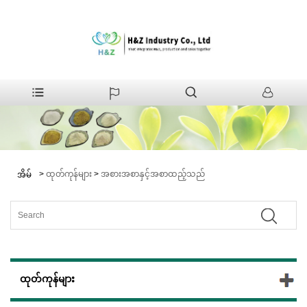
>
ထုတ်ကုန်များ
>
အစားအစာနှင့်အစာထည့်သည်
အိမ်
ထုတ်ကုန်များ