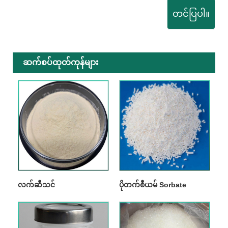
တင်ပြပါ။
ဆက်စပ်ထုတ်ကုန်များ
လက်ဆီသင်
ပိုတက်စီယမ် Sorbate