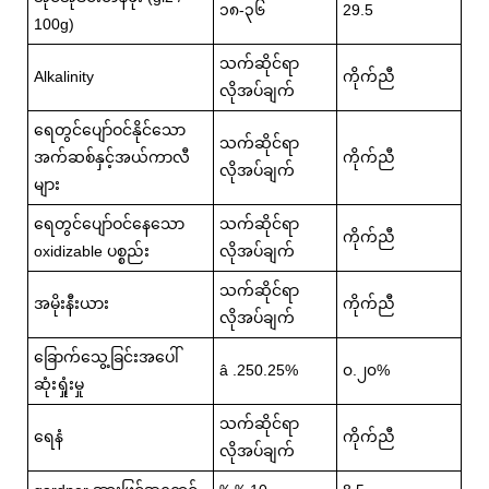
၁၈-၃၆
29.5
100g)
သက်ဆိုင်ရာ
Alkalinity
ကိုက်ညီ
လိုအပ်ချက်
ရေတွင်ပျော်ဝင်နိုင်သော
သက်ဆိုင်ရာ
အက်ဆစ်နှင့်အယ်ကာလီ
ကိုက်ညီ
လိုအပ်ချက်
များ
ရေတွင်ပျော်ဝင်နေသော
သက်ဆိုင်ရာ
ကိုက်ညီ
oxidizable ပစ္စည်း
လိုအပ်ချက်
သက်ဆိုင်ရာ
အမိုးနီးယား
ကိုက်ညီ
လိုအပ်ချက်
ခြောက်သွေ့ခြင်းအပေါ်
â .250.25%
၀.၂၀%
ဆုံးရှုံးမှု
သက်ဆိုင်ရာ
ရေနံ
ကိုက်ညီ
လိုအပ်ချက်