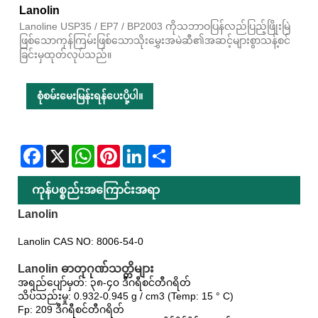
Lanolin
Lanoline USP35 / EP7 / BP2003 ကိုသဘာဝပြန်လည်ပြည့်ဖြိုးမြဲ
ဖြစ်သောကုန်ကြမ်းဖြစ်သောသိုးမွှေးအမဲဆီ၏အဆင့်များစွာသန့်စင်
ခြင်းမှထုတ်လုပ်သည်။
စုံစမ်းမေးမြန်းရန်ပေးပို့ပါ။
Facebook
X
WhatsApp
Pinterest
LinkedIn
Share
ကုန်ပစ္စည်းအကြောင်းအရာ
Lanolin
Lanolin CAS NO: 8006-54-0
Lanolin ဓာတုဂုဏ်သတ္တိများ
အရည်ပျော်မှတ်: ၃၈-၄၀ ဒီဂရီစင်တီဂရိတ်
သိပ်သည်းမှု: 0.932-0.945 g / cm3 (Temp: 15 ° C)
Fp: 209 ဒီဂရီစင်တီဂရိတ်