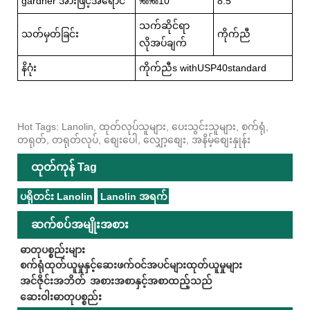
gardner အားဖြင့်အရောင်
‰‰10
8.5
သက်ဆိုင်ရာ
သတ်မှတ်ခြင်း
ကိုက်ညီ
လိုအပ်ချက်
နိဂုံး
ကိုက်ညီs withUSP40standard
Hot Tags: Lanolin, ထုတ်လုပ်သူများ, ပေးသွင်းသူများ, စက်ရုံ,
တရုတ်, တရုတ်လုပ်, စျေးပေါ, လျှော့စျေး, အနိမ့်စျေးနှုန်း
ထုတ်ကုန် Tag
ပရိုတင်း Lanolin
Lanolin အရက်
ဆက်စပ်အမျိုးအစား
ဓာတုပစ္စည်းများ
စက်ရုံထုတ်ယူမှုနှင့်ဆေးဖက်ဝင်အပင်များထုတ်ယူမှုများ
အင်ဇိုင်းအဘိတ်
အစားအစာနှင့်အစာထည့်သည်
ဆေးဝါးဓာတုပစ္စည်း