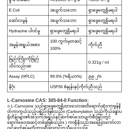
E.Coli
အပျက်သဘော
ရှာဖွေတွေ့ရှိမရပါ
ဆော်လမွန်
အပျက်သဘော
ရှာဖွေတွေ့ရှိမရပါ
Hydrazine ပါဝင်မှု
ရှာဖွေတွေ့ရှိမရပါ
ရှာဖွေတွေ့ရှိမရပါ
100 ကွက်မှတဆင့်
အမှုန်အရွယ်အစား
ကိုက်ညီ
100%
မြည်းကြိုးကိုဖြည်
0.321g / ml
သိပ်သည်းဆ
Assay (HPLC)
99.0% (%ရိယာ%)
၉၉.၂%
နိဂုံး
USP36 စံနှုန်းနှင့်ကိုက်ညီသည်
L-Carnosine CAS: 305-84-0 Function:
၁.L-Carnosine သည်ရှာဖွေတွေ့ရှိထားသောအထိရောက်ဆုံးကာဗွန်နိ
တ်ကာကွယ်သည့်ပစ္စည်းဖြစ်သည်။ (Carbonylation သည်ကိုယ်ခန္ဓာပ
ရိုတိန်းများ၏အသက်အရွယ်နှင့်ဆက်စပ်သောပျက်စီးခြင်းတွင်
ရောဂါဗေဒအဆင့်တစ်ခုဖြစ်သည်။ ) ကာရိုနိုသည်အရေပြားကော်လာ
ဂျင်ဆက်စပ်မှုကိုတားဆီးရာတွင်ကူညီပေးသည်။