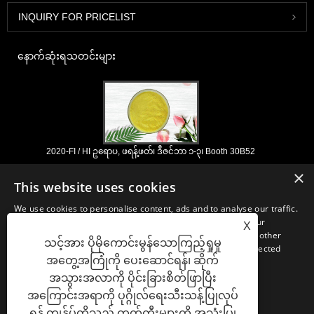
INQUIRY FOR PRICELIST
နောက်ဆုံးရသတင်းများ
2020-FI / HI ဥရောပ, ဖရန့်ဖတ်၊ ဒီဇင်ဘာ ၁-၃၊ Booth 30B52
2021/03/30
×
This website uses cookies
ကျနော်တို့နှစ်ပေါင်းများစွာအတွေ့အကြုံနှင့်ငါတို့အလွန်ကောင်းစွာထူထောင်ရှိရာ
တရုတ်, ဂျပန်နှင့်ကိုရီးယားအခြေစိုက်အဓိက manufacturering အဆောက်အ ဦ
We use cookies to personalise content, ads and to analyse our traffic.
များမှ nutraceuticals, ဖြည့်စွက်ခြင်းနှင့်အလုပ်လုပ်အစားအစာ &
We also share information about your use of our site with our
X
အဖျော်ယမကာစက်မှုလုပ်ငန်းများအတွက်မရှိမဖြစ်လိုအပ်သောပါဝင်ပစ္စည်းများ
advertising and analytics partners who may combine it with other
နှင့်ထုတ်ကုန်ဖွံ့ဖြိုး, စျေးကွက်နှင့်ဖြန့်ဖြူး။ အရင်းအမြစ်ရှာဖွေခြင်းတွင်ကျွန်ုပ်
သင့်အား ပိုမိုကောင်းမွန်သောကြည့်ရှုမှု
information that you’ve provided to them or that they’ve collected
တို့၏ကျွမ်းကျင်မှုနှင့်ဂုဏ်သတင်းသည်ကမ္ဘာတစ်ဝှမ်းရှိကျွန်ုပ်
အတွေ့အကြုံကို ပေးဆောင်ရန်၊ ဆိုက်
from your use of their services.
တို့၏လုပ်ဖော်ကိုင်ဖက်များကိုအကျိုးပြုသည်။
အသွားအလာကို ပိုင်းခြားစိတ်ဖြာပြီး
STRICTLY NECESSARY
PERFORMANCE
အကြောင်းအရာကို ပုဂ္ဂိုလ်ရေးသီးသန့်ပြုလုပ်
ရန် ကျွန်ုပ်တို့သည် ကွတ်ကီးများကို အသုံးပြု