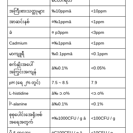
စင်တီဂရိတ်
အကြီးစားသတ္တုများ
‰10ppmâ
<10ppm
အာဆင်းနစ်
¤‰1ppmâ
<1ppm
ခဲ
¤ p3ppm
<3ppm
Cadmium
¤‰1ppmâ
<1ppm
မာကျူရီ
‰0.1ppmâ
<0.1ppm
စက်နှိုးအပေါ်
â‰0.1%
<0.05%
အကြွင်းအကျန်
pH (ရေ ၂% တွင်)
7.5 ~ 8.5
7.9
L-histidine
â‰ ၁.၀%
<၁.၀%
Î²-alanine
â‰0.1%
<0.1%
စုစုပေါင်းအေရိုးဗစ်
¤‰1000CFU / g â
<100CFU / g
အရေအတွက်
မှို & တဆေး
¤C100CFU / g â
<10CFU / g