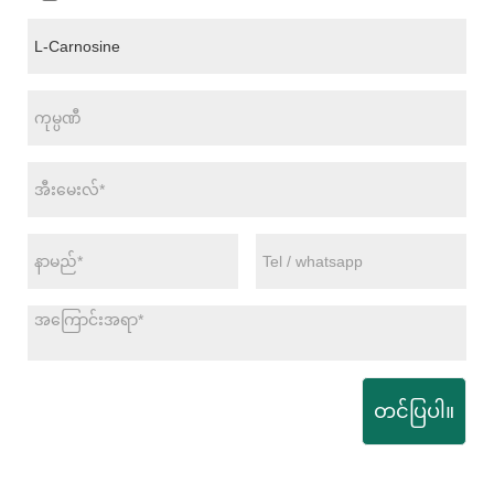
တင်ပြပါ။