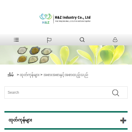
>
ထုတ်ကုန်များ
>
အစားအစာနှင့်အစာထည့်သည်
အိမ်
ထုတ်ကုန်များ