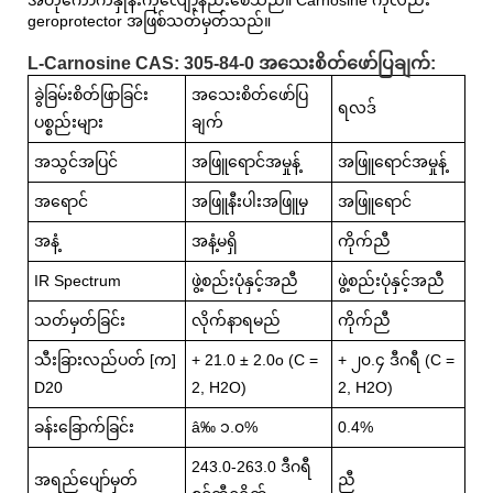
geroprotector အဖြစ်သတ်မှတ်သည်။
L-Carnosine CAS: 305-84-0 အသေးစိတ်ဖော်ပြချက်:
ခွဲခြမ်းစိတ်ဖြာခြင်း
အသေးစိတ်ဖော်ပြ
ရလဒ်
ပစ္စည်းများ
ချက်
အသွင်အပြင်
အဖြူရောင်အမှုန့်
အဖြူရောင်အမှုန့်
အရောင်
အဖြူနီးပါးအဖြူမှ
အဖြူရောင်
အနံ့
အနံ့မရှိ
ကိုက်ညီ
IR Spectrum
ဖွဲ့စည်းပုံနှင့်အညီ
ဖွဲ့စည်းပုံနှင့်အညီ
သတ်မှတ်ခြင်း
လိုက်နာရမည်
ကိုက်ညီ
သီးခြားလည်ပတ် [က]
+ 21.0 ± 2.0o (C =
+ ၂၀.၄ ဒီဂရီ (C =
D20
2, H2O)
2, H2O)
ခန်းခြောက်ခြင်း
â‰ ၁.၀%
0.4%
243.0-263.0 ဒီဂရီ
အရည်ပျော်မှတ်
ညီ