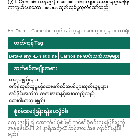
(၇) L-Carnosine သည်ဤ mucosal linings များကိုအားဖြည့်ပေးပြီး
ကာကွယ်ပေးသော mucous ထုတ်လုပ်မှုကိုလှုံ့ဆော်သည်။
Hot Tags: L-Carnosine, ထုတ်လုပ်သူများ၊ ပေးသွင်းသူများ၊ စက်ရုံ၊
ထုတ်ကုန် Tag
Beta-alanyl-L-histidine
Carnosine ဆင်းသက်လာမှုများ
ဆက်စပ်အမျိုးအစား
ဓာတုပစ္စည်းများ
စက်ရုံထုတ်ယူမှုနှင့်ဆေးဖက်ဝင်အပင်များထုတ်ယူမှုများ
အင်ဇိုင်းအဘိတ်
အစားအစာနှင့်အစာထည့်သည်
ဆေးဝါးဓာတုပစ္စည်း
စုံစမ်းမေးမြန်းရန်ပေးပို့ပါ။
ကျေးဇူးပြု၍ အောက်ပါပုံစံဖြင့် သင်၏စုံစမ်းမေးမြန်းမှုကို
အခမဲ့ပေးပါ။ 24 နာရီအတွင်း သင့်အား အကြောင်းပြန်ပါ
မည်။