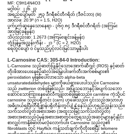
MF: C9H14N4O3
မဂ္ဂါဝပ်: ၂၂၆.၂၃
အရည်ပျော်မှတ် ၂၅၃ ဒီဂရီစင်တီဂရိတ် (ဒီဇင်ဘာ) (lit)
အာလဖ: 20.9º (ဂ = 1.5, H2O)
ပွက်ပွက်ဆူနေသောနေရာ - ၃၆၇.၈၄ ဒီဂရီစင်တီဂရိတ် (အကြမ်း
အားဖြင့်ခန့်မှန်း)
သိပ်သည်းဆ: 1.2673 (အကြမ်းဖျင်းခန့်မှန်း)
တုံ့ပြန်မှုအညွှန်းကိန်း - ၂၁ ° (C = 2, H2O)
ရေတွင်ပျော် ၀ င်မှုသည်ပွင့်လင်းမြင်သာမှုနီးပါး
L-Carnosine CAS: 305-84-0 Introduction:
L-Carnosine သည်ဓာတ်ပြုနိုင်သောအောက်ဆီဂျင် (ROS) နှင့်ဓာတ်
တိုးဖိအားပေးနေစဉ်ဆဲလ်အမြှေးပါးဖက်တီးအက်စစ်များ၏
peroxidation မှဖြစ်ပေါ်လာသော alpha-beta
unsaturatedaldehydes များကိုဖယ်ရှားပေးပါသည်။ Carnosine
သည် zwitterion တစ်ခုဖြစ်သည်၊ အပြုသဘောနှင့်အပျက်သဘော
ဆောင်သောကြားနေမော်လီကျူးတစ်ခုဖြစ်သည်။ carnitine ကဲ့သို့ပင်
carnosine သည်ပရိုတင်း (carn) ဟုခေါ်သည်။ ၎င်းသည်အသားဟု
အဓိပ္ပာယ်ရပြီးတိရိစ္ဆာန်ပရိုတိန်းတွင်ပျံ့နှံ့နေသည်ဟုရည်ညွှန်းသည်။
သက်သတ်လွတ်အစားအစာ (အထူးသဖြင့်သက်သတ်လွတ်)
အစားအစာသည်ပုံမှန်အစားအစာတွင်တွေ့ရသည့်အဆင့်များနှင့်နှိုင်း
စာလျှင်ကာနို့စ်ဓာတ်မလုံလောက်ပါ။ Carnosine သည်လူ၏
fibroblasts တွင် Hayflick ကန့်သတ်ချက်ကိုတိုးစေပြီး telomere
အတိုကောက်နှုန်းကိုလျော့နည်းစေသည်။ Carnosine ကိုလည်း