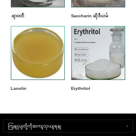
.ရာဝတီ
Saccharin ဆိုဒီယမ်
Lanolin
Erythritol
ကြှနျုပျတို့ကိုဆကျသှယျရနျ