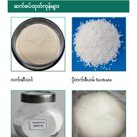
ဆက်စပ်ထုတ်ကုန်များ
လက်ဆီသင်
ပိုတက်စီယမ် Sorbate