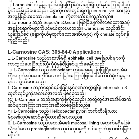
၂ .Larnesine အမှုန့်သည်အာရုံကြောဆဲလ်များရှိသွပ်နှင့်ကြေးနီပါဝင်
မှုကိုထိန်းညှိပေးသည်။ ခန္ဓာကိုယ်အတွင်းရှိဤ neuroactive အားဖြင့်
အလွန်မြင့်မားသော stimulation ကိုတားဆီးရန်ကူညီသည်။
3.Larnosine သည် SuperAntiOxidant ဖြစ်ပြီးပျက်စီးစေသောအခမဲ့
အစွန်းရောက်များကိုပင်ဖယ်ရှားပေးသည်။ Carnosine သည်အိုင်း
ယွန်းဒြပ်စင် (ခန္ဓာကိုယ်မှထွက်သောအဆိပ်များ) ကို chelate လုပ်ရန်
ကူညီသည်။
L-Carnosine CAS: 305-84-0 Application:
1.L-Carnosine သည်အစာအိမ်ရှိ epithelial cell အမြှေးပါးများကို
ကာကွယ်ပေးပြီး၎င်းတို့ကိုပုံမှန်ဇီဝြဖစ်ပျက်စေနိုင်သည်
၂။ L-Carnosine သည် antioxidant တစ်ခုအနေဖြင့်ပြုပြီးအစာအိမ်
ကိုအရက်နှင့်ဆေးလိပ်သောက်ခြင်းကြောင့်ဖြစ်ပေါ်သောထိခိုက်မှုများ
မှကာကွယ်ပေးသည်။
L-Carnosine သည်ရောင်ရမ်းခြင်းနှင့်ဂုဏ်သတ္တိရှိပြီး interleukin-8
ထုတ်လုပ်မှုကိုအလယ်အလတ်ဖြစ်စေသည်။
(၄) L-Carnosine သည်အနာကိုစွဲကိုင်သည်၊ သူတို့တွင်အစာအိမ်အက်
ဆစ်များအကြားအတားအဆီးတစ်ခုဖြစ်သည်။
၅။ L-Carnosine သည် Helicobacter pylori ဘက်တီးရီးယား
များ၏လုပ်ဆောင်မှုကိုတားဆီးပေးသည်။
6. L-Carnosine သည်အစာအိမ်၏ mucosal lining အတွက်မရှိမဖြစ်
လိုအပ်သော prostaglandins ထုတ်လုပ်မှုကို ၀ င်ရောက်စွက်ဖက်ခြင်း
မရှိပါ။