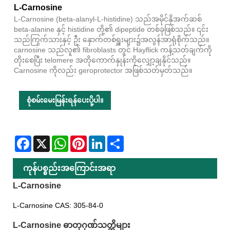
L-Carnosine
L-Carnosine (beta-alanyl-L-histidine) သည်အမိုင်နိုအက်ဆစ်
beta-alanine နှင့် histidine တို့၏ dipeptide တစ်ခုဖြစ်သည်။ ၎င်း
သည်ကြွက်သားနှင့် ဦး နှောက်တစ်ရှူးများ၌အလွန်အာရုံစိုက်သည်။
carnosine သည်လူ၏ fibroblasts တွင် Hayflick ကန့်သတ်ချက်ကို
တိုးစေပြီး telomere အတိုကောက်နှုန်းကိုလျှော့ချနိုင်သည်။
Carnosine ကိုလည်း geroprotector အဖြစ်သတ်မှတ်သည်။
စုံစမ်းမေးမြန်းရန်ပေးပို့ပါ။
Facebook
X
WhatsApp
Pinterest
LinkedIn
Share
ကုန်ပစ္စည်းအကြောင်းအရာ
L-Carnosine
L-Carnosine CAS: 305-84-0
L-Carnosine ဓာတုဂုဏ်သတ္တိများ