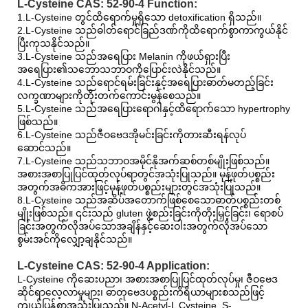
L-Cysteine ​​CAS: 52-90-4 Function:
1.L-Cysteine ​​တွင်ထိရောက်မှုရှိသော detoxification ရှိသည်။
2.L-Cysteine ​​သည်ဓါတ်ရောင်ခြည်ဒဏ်ကိုထိရောက်စွာကာကွယ်နိုင်
ပြီးကုသနိုင်သည်။
3.L-Cysteine ​​သည်အရေပြား Melanin ကိုဖယ်ရှားပြီး
အရေပြား၏သဘောသဘာဝကိုပြောင်းလဲနိုင်သည်။
4.L-Cysteine ​​သည်ရောင်ရမ်းခြင်းနှင့်အရေပြားဓာတ်မတည့်ခြင်း
လက္ခဏာများကိုတိုးတက်ကောင်းမွန်စေသည်။
5.L-Cysteine ​​သည်အရေပြားရောဂါနှင့်ထိရောက်သော hypertrophy
ဖြစ်သည်။
6.L-Cysteine ​​သည်ဇီဝဗေဒအိုမင်းခြင်းကိုတားဆီးရန်လုပ်
ဆောင်သည်။
7.L-Cysteine ​​သည်သဘာဝအမိုင်နိုအက်ဆစ်တစ်မျိုးဖြစ်သည်။
အစားအစာပြုပြင်ထုတ်လုပ်ရာတွင်အသုံးပြုသည်။ မုန့်ဖုတ်ပစ္စည်း
အတွက်အဓိကအားဖြင့်မုန့်ဖုတ်ပစ္စည်းများတွင်အသုံးပြုသည်။
8.L-Cysteine ​​သည်အဆိပ်အတောက်ဖြစ်စေသောဓာတ်ပစ္စည်းတစ်
မျိုးဖြစ်သည်။ ၎င်းသည် gluten ဖွဲ့စည်းခြင်းကိုတိုးမြှင့်ခြင်း၊ ရောစပ်
ခြင်းအတွက်လိုအပ်သောအချိန်နှင့်ဆေးဝါးအတွက်လိုအပ်သော
စွမ်းအင်ကိုလျှော့ချနိုင်သည်။
L-Cysteine ​​CAS: 52-90-4 Application:
L-Cysteine ​​ကိုဆေးပညာ၊ အစားအစာပြုပြင်ထုတ်လုပ်မှု၊ ဇီဝဗေဒ
ဆိုင်ရာလေ့လာမှုများ၊ ဓာတုဗေဒပစ္စည်းကိရိယာများစသည်ဖြင့်
ကျယ်ပြန့်စွာအသုံးပြုသည်။ N-Acetyl-L Cysteine, S-