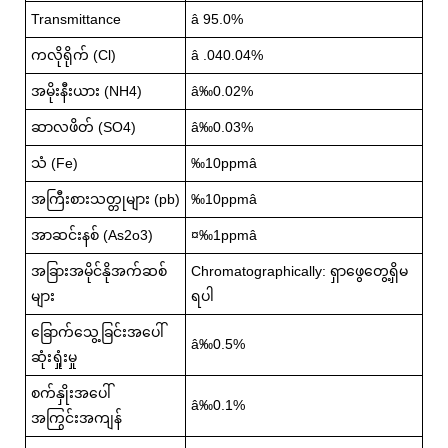
Transmittance
â 95.0%
ကလိုရိုက် (Cl)
â .040.04%
အမိုးနီးယား (NH4)
â‰0.02%
ဆာလဖိတ် (SO4)
â‰0.03%
သံ (Fe)
‰10ppmâ
အကြီးစားသတ္တုများ (pb)
‰10ppmâ
အာဆင်းနစ် (As2o3)
¤‰1ppmâ
အခြားအမိုင်နိုအက်ဆစ်
Chromatographically: ရှာဖွေတွေ့ရှိမ
များ
ရပါ
ခြောက်သွေ့ခြင်းအပေါ်
â‰0.5%
ဆုံးရှုံးမှု
စက်နှိုးအပေါ်
â‰0.1%
အကြွင်းအကျန်