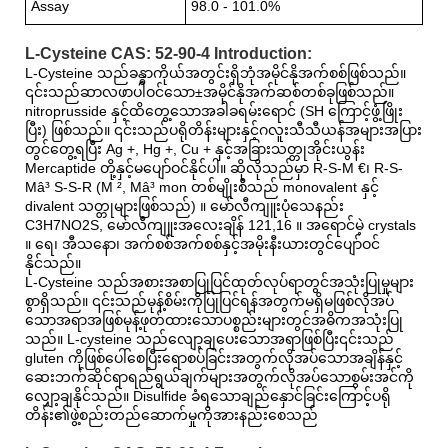
Assay
98.0 - 101.0%
L-Cysteine ​​CAS: 52-90-4 Introduction:
L-Cysteine ​​သည်ခန္ဓာကိုယ်အတွင်းရှိဘုံအမိုင်နိုအက်စစ်ဖြစ်သည်။
၎င်းသည်ဆာလဖာပါဝင်သော±အမိုင်နိုအက်ဆစ်တစ်ခုဖြစ်သည်။
nitroprusside နှင့်ထိတွေ့သောအခါခရမ်းရောင် (SH ကြောင့်ဖွံ့ဖြိုး
ပြီး) ဖြစ်သည်။ ၎င်းသည်ပရိုတိန်းများနှင့်ဂလူးသီသီယန်အများအပြား
တွင်တွေ့ရပြီး Ag +, Hg +, Cu + နှင့်အခြားသတ္တုအိုင်းယွန်း
Mercaptide တို့နှင့်မပျော်ဝင်နိုင်ပါ။ ဆိုလိုသည်မှာ R-S-M €၊ R-S-
Mâ³ S-S-R (M ², Mâ³ mon တစ်မျိုးစီသည် monovalent နှင့်
divalent သတ္တုများဖြစ်သည်) ။ မော်လီကျူးပုံသေနည်း
C3H7NO2S, မော်လီကျူးအလေးချိန် 121,16 ။ အရောင်မဲ့ crystals
။ ရေ၊ အီသနော၊ အက်စစ်အက်စစ်နှင့်အမိုးနီးယားတွင်ပျော်ဝင်
နိုင်သည်။
L-Cysteine ​​သည်အစားအစာပြုပြင်ထုတ်လုပ်ရာတွင်အသုံးပြုမှုများ
စွာရှိသည်။ ၎င်းသည်မုန့်စိမ်းကိုပြုပြင်ရန်အတွက်မရှိမဖြစ်လိုအပ်
သောအရာအဖြစ်မုန့်ဖုတ်ထားသောပစ္စည်းများတွင်အဓိကအသုံးပြု
သည်။ L-cysteine ​​သည်လျော့ချပေးသောအရာဖြစ်ပြီး၎င်းသည်
gluten ကိုဖြစ်ပေါ်စေပြီးရောစပ်ခြင်းအတွက်လိုအပ်သောအချိန်နှင့်
ဆေးဘက်ဆိုင်ရာရည်ရွယ်ချက်များအတွက်လိုအပ်သောစွမ်းအင်ကို
လျှော့ချနိုင်သည်။ Disulfide ခံရသောချည်နှောင်ခြင်းကြောင့်ပရို
တိန်း၏ဖွဲ့စည်းတည်ဆောက်မှုကိုအားနည်းစေသည်