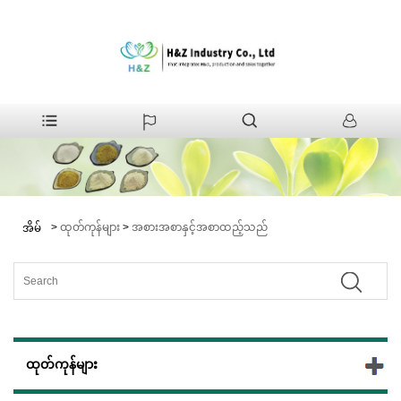
>
ထုတ်ကုန်များ
>
အစားအစာနှင့်အစာထည့်သည်
အိမ်
ထုတ်ကုန်များ