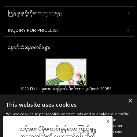
ကြှနျုပျတို့ကိုဆကျသှယျရနျ
INQUIRY FOR PRICELIST
နောက်ဆုံးရသတင်းများ
2020-FI / HI ဥရောပ, ဖရန့်ဖတ်၊ ဒီဇင်ဘာ ၁-၃၊ Booth 30B52
2021/03/30
×
This website uses cookies
ကျနော်တို့နှစ်ပေါင်းများစွာအတွေ့အကြုံနှင့်ငါတို့အလွန်ကောင်းစွာထူထောင်ရှိရာ
တရုတ်, ဂျပန်နှင့်ကိုရီးယားအခြေစိုက်အဓိက manufacturering အဆောက်အ ဦ
We use cookies to personalise content, ads and to analyse our traffic.
များမှ nutraceuticals, ဖြည့်စွက်ခြင်းနှင့်အလုပ်လုပ်အစားအစာ &
We also share information about your use of our site with our
X
အဖျော်ယမကာစက်မှုလုပ်ငန်းများအတွက်မရှိမဖြစ်လိုအပ်သောပါဝင်ပစ္စည်းများ
advertising and analytics partners who may combine it with other
နှင့်ထုတ်ကုန်ဖွံ့ဖြိုး, စျေးကွက်နှင့်ဖြန့်ဖြူး။ အရင်းအမြစ်ရှာဖွေခြင်းတွင်ကျွန်ုပ်
သင့်အား ပိုမိုကောင်းမွန်သောကြည့်ရှုမှု
information that you’ve provided to them or that they’ve collected
တို့၏ကျွမ်းကျင်မှုနှင့်ဂုဏ်သတင်းသည်ကမ္ဘာတစ်ဝှမ်းရှိကျွန်ုပ်
အတွေ့အကြုံကို ပေးဆောင်ရန်၊ ဆိုက်