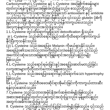
Carboxymethyl-L Cysteine ​​နှင့် L Cysteine ​​အခြေစိုက်စခန်းများ
ထုတ်လုပ်ရန်ကုန်ကြမ်းအဖြစ်အသုံးပြုသည်။ စသည်တို့သည်
အသည်းရောဂါကုသရာတွင်အသုံးပြုသော antioxidant နှင့် antidote
သည်ပေါင်မုန့်ကစော်ဖောက်ခြင်းဖြစ်သည်။ ၎င်းသည် glutelin ပုံစံကို
မြှင့်တင်ပေးပြီးအိုမင်းခြင်းကိုကာကွယ်ရန်ကာကွယ်ပေးသည်။
အလှကုန်များတွင်လည်းအသုံးပြုသည်။
1.L-Cysteine ​​တွင်ထိရောက်မှုရှိသော detoxification ရှိသည်။
၂။ L-Cysteine ​​သည်ဓါတ်ရောင်ခြည်ဒဏ်ကိုထိရောက်စွာကာကွယ်
နိုင်ပြီးကုသနိုင်သည်။
(၃) L-Cysteine ​​သည်အရေပြား Melanin ကိုဖယ်ရှားနိုင်သည်။
အရေပြား၏သဘောသဘာဝကိုပြောင်းလဲစေနိုင်သည်။ ၎င်းသည်
အကောင်းဆုံးသောအဖြူရောင်ဖြူရောင်အလှပြင်ပစ္စည်းမျိုး
ဖြစ်သည်။
4.L-Cysteine ​​သည်ရောင်ရမ်းခြင်းနှင့်အရေပြားဓာတ်မတည့်ခြင်း
လက္ခဏာများကိုတိုးတက်ကောင်းမွန်စေသည်။
5.L-Cysteine ​​သည်အရေပြားရောဂါနှင့်ထိရောက်သော hypertrophy
ဖြစ်သည်။
၆။ L-Cysteine ​​သည်ဇီဝဗေဒဆိုင်ရာအိုမင်းခြင်းကိုကာကွယ်တားဆီး
ရန်လုပ်ဆောင်သည်။
7.Cysteine ​​သည်သဘာဝအမိုင်နိုအက်ဆစ်တစ်မျိုးဖြစ်သည်။
အစားအစာပြုပြင်ထုတ်လုပ်ရာတွင်အသုံးပြုသည်။ မုန့်ဖုတ်ပစ္စည်း
အတွက်အဓိကအသုံးပြုသည်
8. Cysteine ​​သည်ပြန်လည်ဓာတ်ပြုခြင်းတစ်မျိုးဖြစ်သည်။ ၎င်းသည်