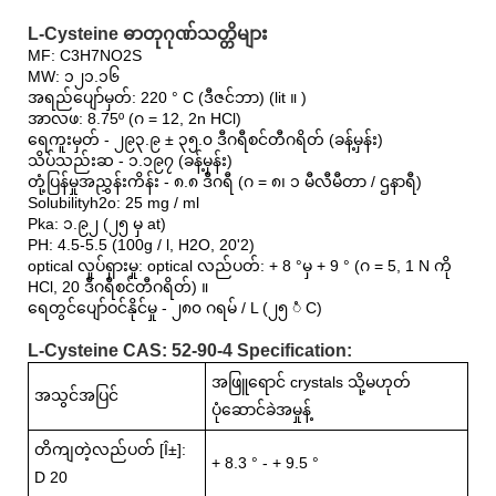
L-Cysteine ​​ဓာတုဂုဏ်သတ္တိများ
MF: C3H7NO2S
MW: ၁၂၁.၁၆
အရည်ပျော်မှတ်: 220 ° C (ဒီဇင်ဘာ) (lit ။ )
အာလဖ: 8.75º (ဂ = 12, 2n HCl)
ရေကူးမှတ် - ၂၉၃.၉ ± ၃၅.၀ ဒီဂရီစင်တီဂရိတ် (ခန့်မှန်း)
သိပ်သည်းဆ - ၁.၁၉၇ (ခန့်မှန်း)
တုံ့ပြန်မှုအညွှန်းကိန်း - ၈.၈ ဒီဂရီ (ဂ = ၈၊ ၁ မီလီမီတာ / ဌနာရီ)
Solubilityh2o: 25 mg / ml
Pka: ၁.၉၂ (၂၅ မှ at)
PH: 4.5-5.5 (100g / l, H2O, 20'2)
optical လှုပ်ရှားမှု: optical လည်ပတ်: + 8 °မှ + 9 ° (ဂ = 5, 1 N ကို
HCl, 20 ဒီဂရီစင်တီဂရိတ်) ။
ရေတွင်ပျော်ဝင်နိုင်မှု - ၂၈၀ ဂရမ် / L (၂၅ ံ C)
L-Cysteine ​​CAS: 52-90-4 Specification:
အဖြူရောင် crystals သို့မဟုတ်
အသွင်အပြင်
ပုံဆောင်ခဲအမှုန့်
တိကျတဲ့လည်ပတ် [Î±]:
+ 8.3 ° - + 9.5 °
D 20