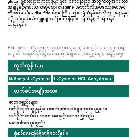
gluten ဖွဲ့စည်းခြင်းကိုတိုးမြှင့်ခြင်း၊ ရောနှောခြင်းအတွက်လိုအပ်သော
အချိန်နှင့်ဆေးဘက်ဆိုင်ရာ၊ cysteine ​​အတွက်လိုအပ်သောစွမ်းအင်
ကိုအတွင်းပိုင်း disulfide နှောင်ကြိုးကြားပရိုတိန်းမော်လီကျူးများနှင့်
ပရိုတင်းမော်လီကျူးများပြောင်းလဲခြင်း၊ ပရိုတိန်း, ဒီပရိုတိန်း
ဆန့်သည်။
Hot Tags: L-Cysteine, ထုတ်လုပ်သူများ, ပေးသွင်းသူများ, စက်ရုံ,
တရုတ်, တရုတ်နိုင်ငံ၌လုပ်သည်, စျေးပေါ, လျှော့စျေး, အနိမ့်စျေး
ထုတ်ကုန် Tag
N-Acetyl-L-Cysteine
L-Cysteine ​​HCL Anhydrous ၊
ဆက်စပ်အမျိုးအစား
ဓာတုပစ္စည်းများ
စက်ရုံထုတ်ယူမှုနှင့်ဆေးဖက်ဝင်အပင်များထုတ်ယူမှုများ
အင်ဇိုင်းအဘိတ်
အစားအစာနှင့်အစာထည့်သည်
ဆေးဝါးဓာတုပစ္စည်း
စုံစမ်းမေးမြန်းရန်ပေးပို့ပါ။