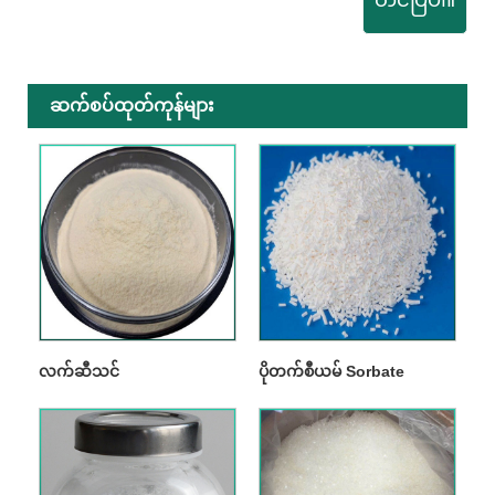
တင်ပြပါ။
ဆက်စပ်ထုတ်ကုန်များ
လက်ဆီသင်
ပိုတက်စီယမ် Sorbate