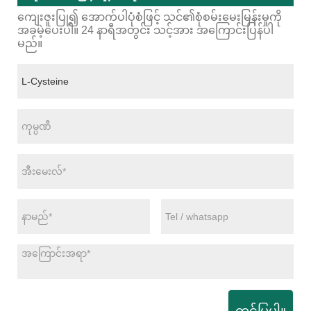
ကျေးဇူးပြု၍ အောက်ပါပုံစံဖြင့် သင်၏စုံစမ်းမေးမြန်းမှုကို
အခမဲ့ပေးပါ။ 24 နာရီအတွင်း သင့်အား အကြောင်းပြန်ပါ
မည်။