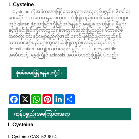
L-Cysteine
L-Cysteine ​​ကိုအဓိကအားဖြင့်ဆေးပညာ၊ အလှကုန်ပစ္စည်း၊ ဇီဝဓါတု
ဗေဒဆိုင်ရာသုတေသနများတွင်အသုံးပြုသည်။ ပေါင်မုန့်ပစ္စည်းများ
တွင် gluten ဖွဲ့စည်းခြင်းကိုမြှင့်တင်ရန်နှင့်အချဉ်ဖောက်ခြင်း၊ မှိုများ
နှင့်အိုမင်းခြင်းကိုကာကွယ်ရန်အတွက်အသုံးပြုသည်။ ဗီတာမင်စီ
ဓာတ်တိုးခြင်းနှင့်ဖျော်ရည်ကိုအညိုရောင်ဖြစ်ခြင်းမှကာကွယ်ရန်
သဘာဝဖျော်ရည်များတွင်အသုံးပြုသည်။ အဆိုပါထုတ်ကုန်
detoxification အကျိုးသက်ရောက်မှုရှိပါတယ်, acrylonitrile
အဆိပ်သင့်, မွှေးကြိုင် acidosis အတွက်အသုံးပြုနိုင်ပါသည်။
စုံစမ်းမေးမြန်းရန်ပေးပို့ပါ။
Facebook
X
WhatsApp
Pinterest
LinkedIn
Share
ကုန်ပစ္စည်းအကြောင်းအရာ
L-Cysteine
L-Cysteine ​​CAS: 52-90-4