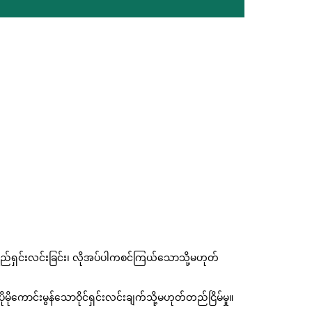
ျော်ရည်ရှင်းလင်းခြင်း၊ လိုအပ်ပါကစင်ကြယ်သောသို့မဟုတ်
့်ပိုမိုကောင်းမွန်သောဝိုင်ရှင်းလင်းချက်သို့မဟုတ်တည်ငြိမ်မှု။