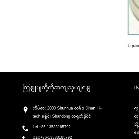
Lipa
ကြှနျုပျတို့ကိုဆကျသှယျရနျ
I
လိပ်စာ: 2000 Shunhua လမ်း၊ Jinan Hi-
ကျ
tech ခရိုင်၊ Shandong တရုတ်နိုင်ငံ
ထု
သိ
Tel:
+86-13583185792
မေ
ဖုန်း:
+86-13583185792