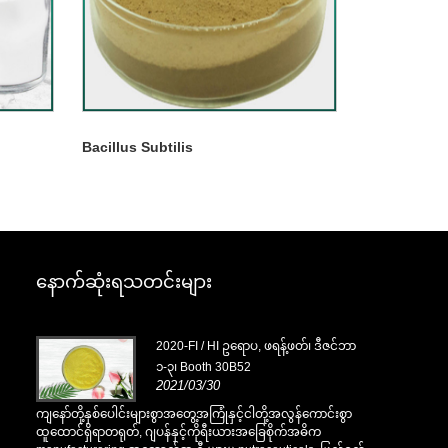
Bacillus Subtilis
နောက်ဆုံးရသတင်းများ
ိုဘာ
2020-FI / HI ဥရောပ, ဖရန့်ဖတ်၊ ဒီဇင်ဘာ
၁-၃၊ Booth 30B52
2021/03/30
စွာ
ကျနော်တို့နှစ်ပေါင်းများစွာအတွေ့အကြုံနှင့်ငါတို့အလွန်ကောင်းစွာ
ကျနော်တို့နှစ်
ထူထောင်ရှိရာတရုတ်, ဂျပန်နှင့်ကိုရီးယားအခြေစိုက်အဓိက
ထူထောင်ရှိရာ