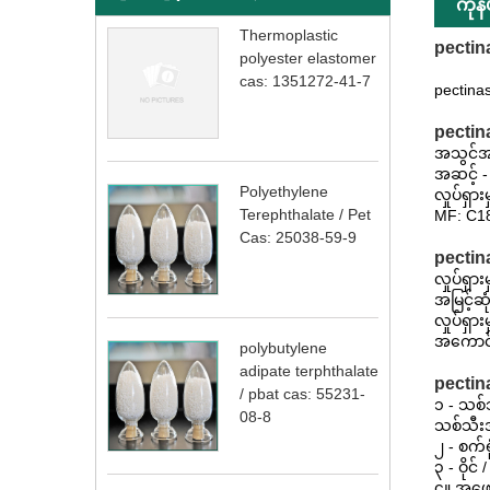
ကုန
Thermoplastic
pectin
polyester elastomer
cas: 1351272-41-7
pectina
pectin
အသွင်အပြ
အဆင့် -
Polyethylene
လှုပ်ရှာ
Terephthalate / Pet
MF: C1
Cas: 25038-59-9
pectin
လှုပ်ရှား
အမြင့်ဆု
လှုပ်ရှာ
အကောင်
polybutylene
adipate terphthalate
pectin
/ pbat cas: 55231-
၁ - သစ်သ
08-8
သစ်သီးအ
၂ - စက်ရု
၃ - ဝိုင်
၄။ အဖျော