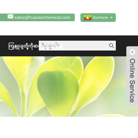
sales@huazanchemical.com
Burmese
ကြှနျုပျတို့ကိုဆကျသှယျရနျ