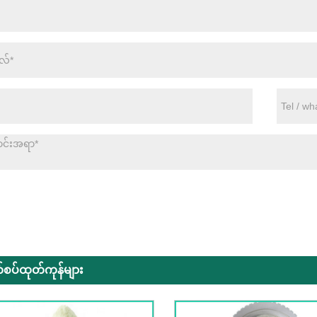
စပ်ထုတ်ကုန်များ