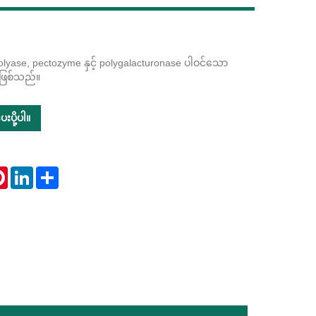
lyase, pectozyme နှင့် polygalacturonase ပါဝင်သော
Live
းဖြစ်သည်။
းပို့ပါ။
tsApp
Pinterest
LinkedIn
Share