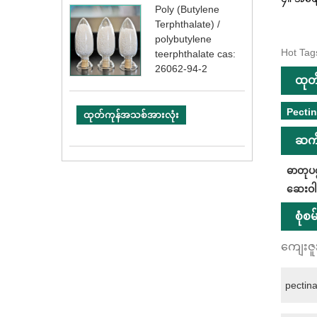
Poly (Butylene
Terphthalate) /
polybutylene
Hot Tags
teerphthalate cas:
26062-94-2
ထုတ
Pectin
ထုတ်ကုန်အသစ်အားလုံး
ဆက်
ဓာတုပစ
ဆေးဝါး
စုံစ
ကျေးဇူ