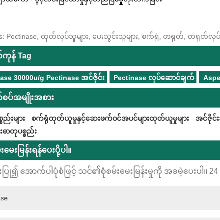
: Pectinase, ထုတ်လုပ်သူများ, ပေးသွင်းသူများ, စက်ရုံ, တရုတ်, တရုတ်လုပ်, စ
်ကုန် Tag
ase 30000u/g Pectinase အင်ဇိုင်း
Pectinase လုပ်ဆောင်ချက်
Asper
စပ်အမျိုးအစား
္စည်းများ
စက်ရုံထုတ်ယူမှုနှင့်ဆေးဖက်ဝင်အပင်များထုတ်ယူမှုများ
အင်ဇိုင
ဓာတုပစ္စည်း
မ်းမေးမြန်းရန်ပေးပို့ပါ။
းပြု၍ အောက်ပါပုံစံဖြင့် သင်၏စုံစမ်းမေးမြန်းမှုကို အခမဲ့ပေးပါ။ 