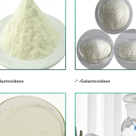
lactosidase
-² -Galactosidase