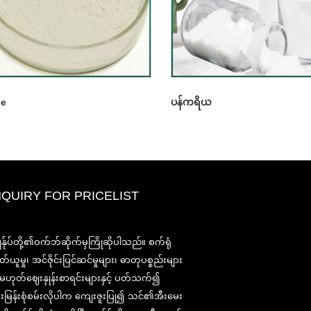
se
ပန်ကရိယ
NQUIRY FOR PRICELIST
2020-CPHI ဥရောပ၊ မီလန်အောက်တ
ွန်ုပ်တို့၏ဝက်ဘ်ဆိုက်မှကြိုဆိုပါသည်။ စက်ရုံ
၁၃-၁၅၊ Booth18L33
တ်ယူမှု၊ အင်ဇိုင်းပြင်ဆင်မှုများ၊ ဓာတုပစ္စည်းများ
2021/03/30
ု့မဟုတ်ဈေးနှုန်းစာရင်းများနှင့် ပတ်သက်၍
ကျနော်တို့နှစ်ပေါင်းများစွာအတွေ့အကြုံနှင့်ငါတို့အလွန်ကောင်း
းမြန်းစုံစမ်းလိုပါက ကျေးဇူးပြု၍ သင်၏အီးမေး
ထူထောင်ရှိရာတရုတ်, ဂျပန်နှင့်ကိုရီးယားအခြေစိုက်အဓိက