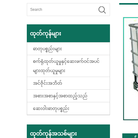
ထုတ်ကုန်များ
ဓာတုပစ္စည်းများ
စက်ရုံထုတ်ယူမှုနှင့်ဆေးဖက်ဝင်အပင်
များထုတ်ယူမှုများ
အင်ဇိုင်းအဘိတ်
အစားအစာနှင့်အစာထည့်သည်
ဆေးဝါးဓာတုပစ္စည်း
ထုတ်ကုန်အသစ်များ