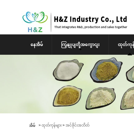
နေအိမ်
ကြှနျုပျတို့အကွောငျး
ထုတ်ကုန်
>
ထုတ်ကုန်များ
>
အင်ဇိုင်းအဘိတ်
အိမ်