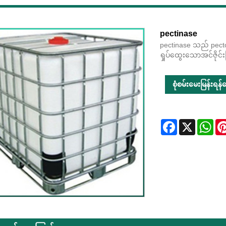
pectinase
pectinase သည် pecto
ရှုပ်ထွေးသောအင်ဇိုင်
စုံစမ်းမေးမြန်းရန်ပေ
Facebook
X
Wha