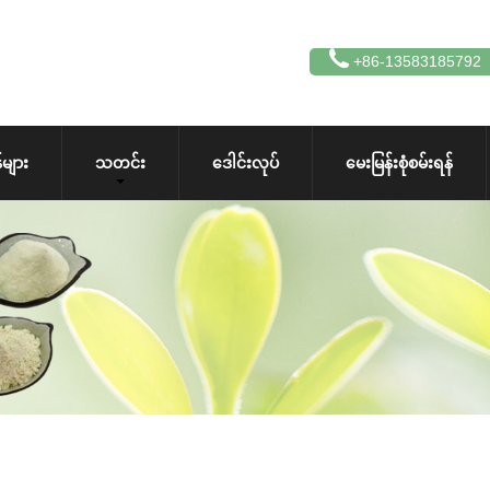
+86-13583185792
များ
သတင်း
ဒေါင်းလုပ်
မေးမြန်းစုံစမ်းရန်