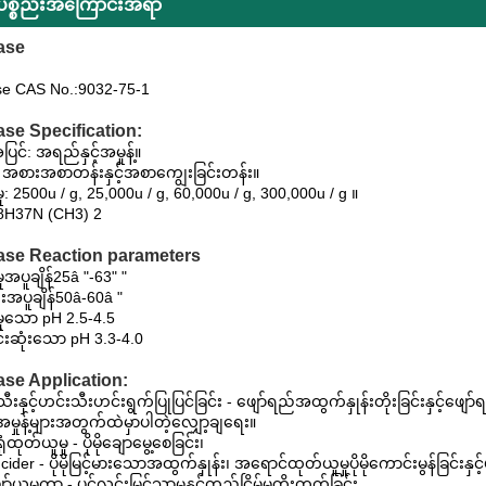
်ပစ္စည်းအကြောင်းအရာ
ase
se CAS No.:9032-75-1
ase Specification:
င်: အရည်နှင့်အမှုန့်။
 အစားအစာတန်းနှင့်အစာကျွေးခြင်းတန်း။
းမှု: 2500u / g, 25,000u / g, 60,000u / g, 300,000u / g ။
8H37N (CH3) 2
ase Reaction parameters
မှုအပူချိန်25â "-63" "
ံးအပူချိန်50â-60â "
းမှုသော pH 2.5-4.5
းဆုံးသော pH 3.3-4.0
ase Application:
ီးနှင့်ဟင်းသီးဟင်းရွက်ပြုပြင်ခြင်း - ဖျော်ရည်အထွက်နှုန်းတိုးခြင်းနှင့်ဖ
မှုန့်များအတွက်ထဲမှာပါတဲ့လျှော့ချရေး။
ံထုတ်ယူမှု - ပိုမိုချောမွေ့စေခြင်း၊
 / cider - ပိုမိုမြင့်မားသောအထွက်နှုန်း၊ အရောင်ထုတ်ယူမှုပိုမိုကောင်းမွန်ခြင်းနှင
်ယမကာ - ပွင့်လင်းမြင်သာမှုနှင့်တည်ငြိမ်မှုတိုးတက်ခြင်း