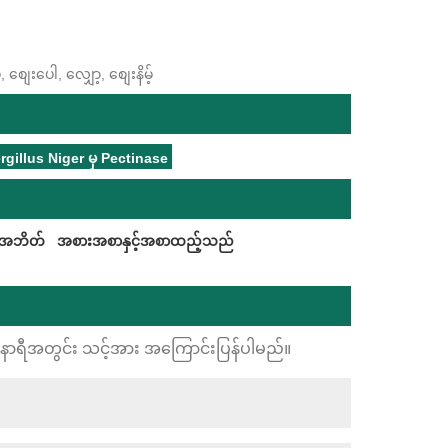
ျေးပေါ, လျှော့, စျေးနိမ့်
gillus Niger မှ Pectinase
်းအဘိတ်
အစားအစာနှင့်အစာထည့်သည်
24 နာရီအတွင်း သင့်အား အကြောင်းပြန်ပါမည်။