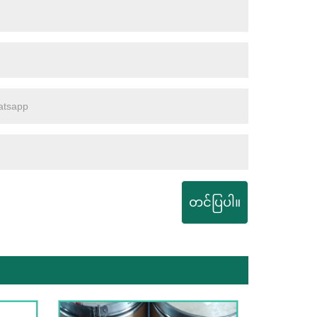
တင်ပြပါ။